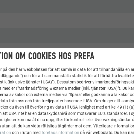
ION OM COOKIES HOS PREFA
 på den här webbplatsen för att samla in data för att tillhandahålla en 
dläggande") och för att sammanställa statistik för att förbättra kvalitet
omi, Kulturminnesmärkta byggnader
stik (inklusive tjänster i USA)"). Dessutom bedriver vi marknadsföringsakt
a medier ("Marknadsföring & externa medier (inkl. tjänster i USA)"). Du kan
erna av kakor och externa medier via "Spara" eller godkänna alla kakor o
& Wir
ata från oss och från tredjeparter baserade i USA. Om du ger ditt samtycke
ker du även till överföring av data till USA i enlighet med artikel 49 (1) (a
m att USA inte har en dataskyddsnivå som motsvarar EU:s standarder. I 
igheter komma åt dina uppgifter för kontroll- eller övervakningsändamå
 utan att du kan vidta rättsliga åtgärder mot dem. Ytterligare information
ration
och i rutan med
företagsinformation
på vår webbplats. Du kan när