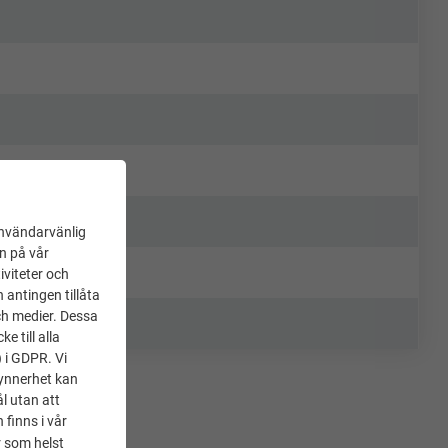
användarvänlig
en på vår
iviteter och
 antingen tillåta
ch medier. Dessa
 till alla
) i GDPR. Vi
synnerhet kan
l utan att
 finns i vår
 som helst