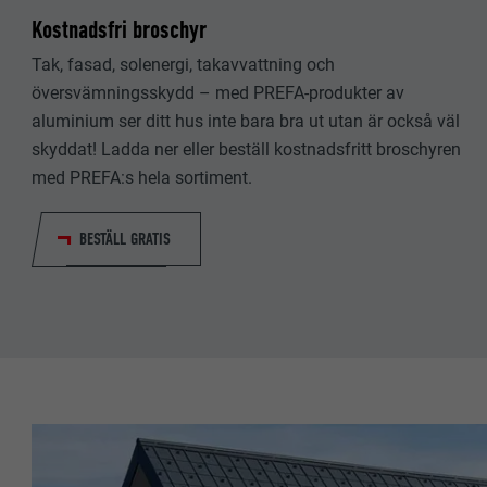
EFTERNAMN
Kostnadsfri broschyr
EFTERNAMN
LEVERANTÖ
Tak, fasad, solenergi, takavvattning och
LEVERANTÖ
översvämningsskydd – med PREFA-produkter av
PROCEDUR
aluminium ser ditt hus inte bara bra ut utan är också väl
PROCEDUR
skyddat! Ladda ner eller beställ kostnadsfritt broschyren
ÄNDAMÅL
ÄNDAMÅL
med PREFA:s hela sortiment.
BESTÄLL GRATIS
EFTERNAMN
EFTERNAMN
LEVERANTÖ
LEVERANTÖ
PROCEDUR
PROCEDUR
ÄNDAMÅL
ÄNDAMÅL