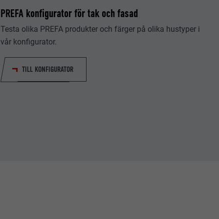
PREFA konfigurator för tak och fasad
Testa olika PREFA produkter och färger på olika hustyper i
vår konfigurator.
TILL KONFIGURATOR
tiska data om
Följ oss"-
låter att