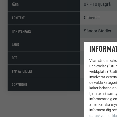
07 P.10 ljusgrå
FÄRG
Citinvest
ARKITEKT
Sándor Stadler
HANTVERKARE
Ungern
LAND
INFORMAT
Budapest
ORT
Vi använder kakor
upplevelse ("Grun
Hotell & gastron
TYP AV OBJEKT
webbplats ("Stati
involverar extern
de valda kategori
© PREFA | Croce 
COPYRIGHT
kakor behandlar d
tjänster så samtyc
informerar dig o
amerikanska mynd
informera dig och
dataskyddsdekla