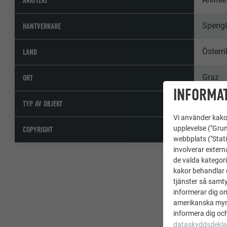
ARKITEKT
Spengl
HANTVERKARE
Österri
LAND
Graz
ORT
INFORMAT
Bostad
TYP AV OBJEKT
Vi använder kakor
© PREF
upplevelse ("Grun
COPYRIGHT
webbplats ("Stati
involverar extern
de valda kategori
kakor behandlar d
tjänster så samtyc
informerar dig o
amerikanska mynd
informera dig och
dataskyddsdekla