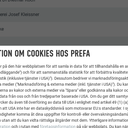
erei Josef Kleissner
ke
ION OM COOKIES HOS PREFA
skomplex och flerbostadshus
 på den här webbplatsen för att samla in data för att tillhandahålla en 
A | Croce & Wir
dläggande") och för att sammanställa statistik för att förbättra kvalitet
stik (inklusive tjänster i USA)"). Dessutom bedriver vi marknadsföringsakt
a medier ("Marknadsföring & externa medier (inkl. tjänster i USA)"). Du kan
erna av kakor och externa medier via "Spara" eller godkänna alla kakor o
ata från oss och från tredjeparter baserade i USA. Om du ger ditt samtycke
ker du även till överföring av data till USA i enlighet med artikel 49 (1) (a
m att USA inte har en dataskyddsnivå som motsvarar EU:s standarder. I 
igheter komma åt dina uppgifter för kontroll- eller övervakningsändamå
 utan att du kan vidta rättsliga åtgärder mot dem. Ytterligare information
ration
och i rutan med
företagsinformation
på vår webbplats. Du kan när