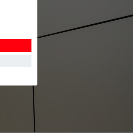
 Detta
. Information