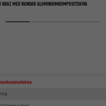
 I GRAZ MED RUNDAD ALUMINIUMKOMPOSITSKIVA
niumkompositskiva
lfärg
kt DI Dietmar Koch