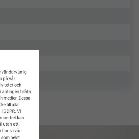
användarvänlig
en på vår
iviteter och
 antingen tillåta
ch medier. Dessa
 till alla
) i GDPR. Vi
synnerhet kan
l utan att
 finns i vår
 som helst