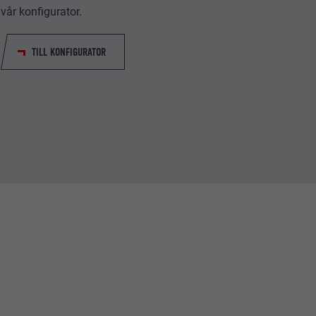
vår konfigurator.
TILL KONFIGURATOR
tiska data om
Följ oss"-
låter att