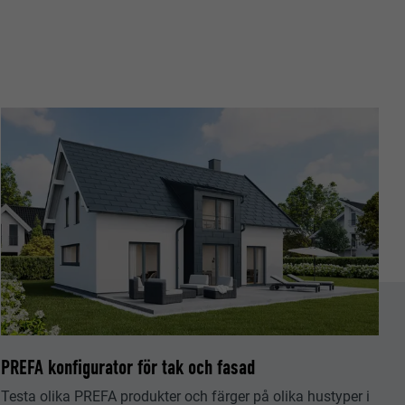
 PHP-
latsen
örer
a besökare på
 att få åtkomst
tiska data om
. Den måste
n har
 dina
t föredragna
ller 20) och om
frekvensen.
PREFA konfigurator för tak och fasad
Testa olika PREFA produkter och färger på olika hustyper i