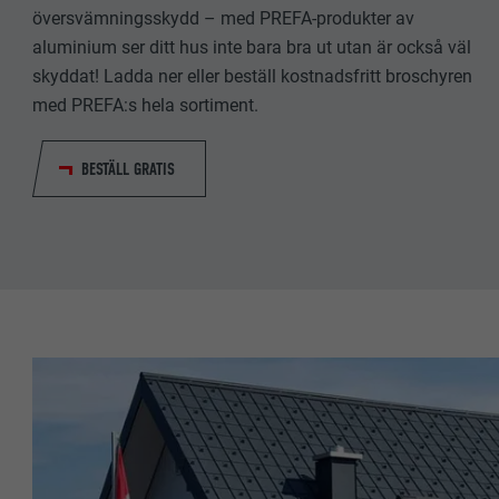
EFTERNAMN
översvämningsskydd – med PREFA-produkter av
EFTERNAMN
aluminium ser ditt hus inte bara bra ut utan är också väl
LEVERANTÖ
LEVERANTÖ
skyddat! Ladda ner eller beställ kostnadsfritt broschyren
med PREFA:s hela sortiment.
PROCEDUR
PROCEDUR
BESTÄLL GRATIS
ÄNDAMÅL
ÄNDAMÅL
EFTERNAMN
EFTERNAMN
LEVERANTÖ
LEVERANTÖ
PROCEDUR
PROCEDUR
ÄNDAMÅL
ÄNDAMÅL