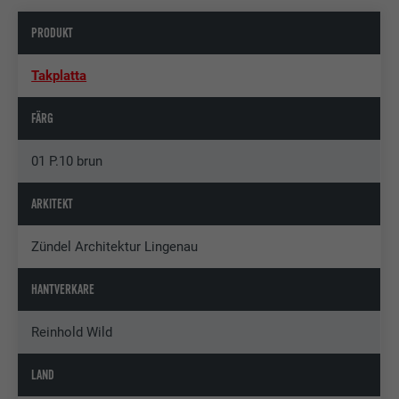
PRODUKT
Takplatta
FÄRG
01 P.10 brun
ARKITEKT
Zündel Architektur Lingenau
HANTVERKARE
Reinhold Wild
LAND