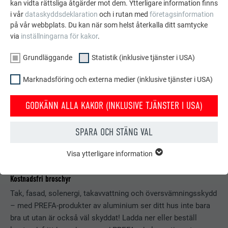
kan vidta rättsliga åtgärder mot dem. Ytterligare information finns
i vår
dataskyddsdeklaration
och i rutan med
företagsinformation
på vår webbplats. Du kan när som helst återkalla ditt samtycke
via
inställningarna för kakor
.
Grundläggande
Statistik (inklusive tjänster i USA)
Marknadsföring och externa medier (inklusive tjänster i USA)
GODKÄNN ALLA KAKOR (INKLUSIVE TJÄNSTER I USA)
SPARA OCH STÄNG VAL
Visa ytterligare information
GRUNDLÄGGANDE
Kakor från gruppen "Grundläggande" krävs för webbplatsens
Kostnadsfri broschyr
grundläggande funktioner. Detta säkerställer att webbplatsen
fungerar korrekt.
Tak, fasad, solenergi, takavvattning och översvämningsskydd
– med PREFA-produkter av aluminium ser ditt hus inte bara
Visa information om kakor
EFTERNAMN
PHPSESSID
bra ut utan är också väl skyddat! Ladda ner eller beställ