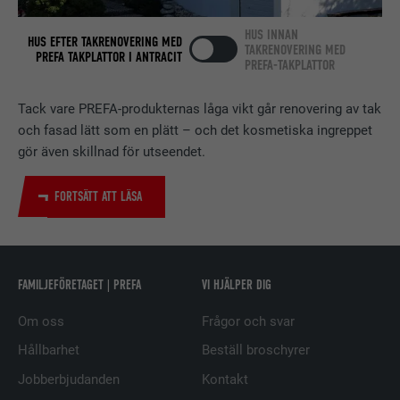
nätverkstjänsten LinkedIn för att
ÄNDAMÅL
HUS INNAN
spåra användningen av inbäddade
HUS EFTER TAKRENOVERING MED
TAKRENOVERING MED
PREFA TAKPLATTOR I ANTRACIT
tjänster.
PREFA-TAKPLATTOR
Tack vare PREFA-produkternas låga vikt går renovering av tak
EFTERNAMN
bscookie
och fasad lätt som en plätt – och det kosmetiska ingreppet
gör även skillnad för utseendet.
LEVERANTÖRER
LinkedIn
FORTSÄTT ATT LÄSA
PROCEDUR
2 år
Används av den sociala
nätverkstjänsten LinkedIn för att
ÄNDAMÅL
spåra användningen av inbäddade
FAMILJEFÖRETAGET | PREFA
VI HJÄLPER DIG
tjänster.
Om oss
Frågor och svar
Hållbarhet
Beställ broschyrer
EFTERNAMN
UserMatchHistory
Jobberbjudanden
Kontakt
LEVERANTÖRER
LinkedIn