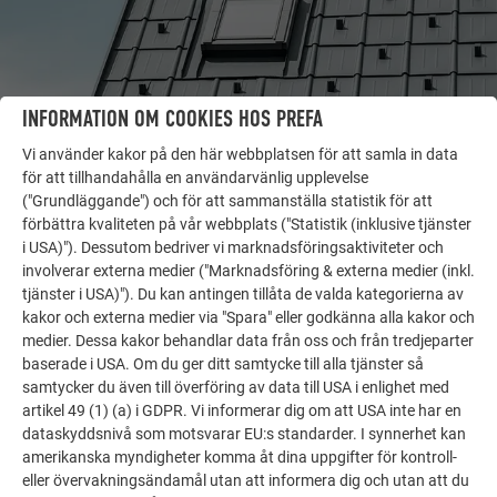
INFORMATION OM COOKIES HOS PREFA
Vi använder kakor på den här webbplatsen för att samla in data
för att tillhandahålla en användarvänlig upplevelse
("Grundläggande") och för att sammanställa statistik för att
förbättra kvaliteten på vår webbplats ("Statistik (inklusive tjänster
FLER OBJEKT
i USA)"). Dessutom bedriver vi marknadsföringsaktiviteter och
LÅT DIG INSPIRERAS
involverar externa medier ("Marknadsföring & externa medier (inkl.
tjänster i USA)"). Du kan antingen tillåta de valda kategorierna av
PREFA:s referensgalleri visar hur mångsidigt
kakor och externa medier via "Spara" eller godkänna alla kakor och
aluminium kan användas. Upptäck fler imponerande
medier. Dessa kakor behandlar data från oss och från tredjeparter
projekt med PREFA:s hållbara aluminiumlösningar för
baserade i USA. Om du ger ditt samtycke till alla tjänster så
samtycker du även till överföring av data till USA i enlighet med
tak, solenergi och fasader.
artikel 49 (1) (a) i GDPR. Vi informerar dig om att USA inte har en
dataskyddsnivå som motsvarar EU:s standarder. I synnerhet kan
amerikanska myndigheter komma åt dina uppgifter för kontroll-
SE FLER REFERENSER
eller övervakningsändamål utan att informera dig och utan att du