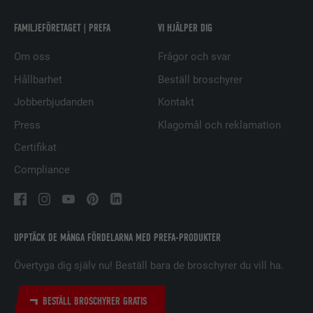
LEVERANTÖRER
LinkedIn
FAMILJEFÖRETAGET | PREFA
VI HJÄLPER DIG
Om oss
Frågor och svar
PROCEDUR
2 år
Hållbarhet
Beställ broschyrer
Används av den sociala
Jobberbjudanden
Kontakt
nätverkstjänsten LinkedIn för att
ÄNDAMÅL
spåra användningen av inbäddade
Press
Klagomål och reklamation
tjänster.
Certifikat
Compliance
EFTERNAMN
UserMatchHistory
LEVERANTÖRER
LinkedIn
UPPTÄCK DE MÅNGA FÖRDELARNA MED PREFA-PRODUKTER
PROCEDUR
29 dagar
Övertyga dig själv nu! Beställ bara de broschyrer du vill ha.
Används för att spåra besökare på
flera webbplatser för att presentera
BESTÄLL BROSCHYRER GRATIS
ÄNDAMÅL
relevanta annonser baserat på