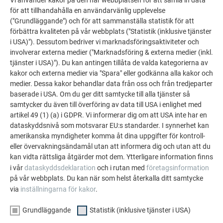
PREFA:s referensgalleri visar hur mångsidigt
Vi använder kakor på den här webbplatsen för att samla in data
för att tillhandahålla en användarvänlig upplevelse
aluminium kan användas. Upptäck fler imponerande
("Grundläggande") och för att sammanställa statistik för att
projekt med PREFA:s hållbara aluminiumlösningar för
förbättra kvaliteten på vår webbplats ("Statistik (inklusive tjänster
tak, solenergi och fasader.
i USA)"). Dessutom bedriver vi marknadsföringsaktiviteter och
involverar externa medier ("Marknadsföring & externa medier (inkl.
tjänster i USA)"). Du kan antingen tillåta de valda kategorierna av
SE FLER REFERENSER
kakor och externa medier via "Spara" eller godkänna alla kakor och
medier. Dessa kakor behandlar data från oss och från tredjeparter
baserade i USA. Om du ger ditt samtycke till alla tjänster så
samtycker du även till överföring av data till USA i enlighet med
artikel 49 (1) (a) i GDPR. Vi informerar dig om att USA inte har en
dataskyddsnivå som motsvarar EU:s standarder. I synnerhet kan
amerikanska myndigheter komma åt dina uppgifter för kontroll-
eller övervakningsändamål utan att informera dig och utan att du
kan vidta rättsliga åtgärder mot dem. Ytterligare information finns
i vår
dataskyddsdeklaration
och i rutan med
företagsinformation
på vår webbplats. Du kan när som helst återkalla ditt samtycke
via
inställningarna för kakor
.
Grundläggande
Statistik (inklusive tjänster i USA)