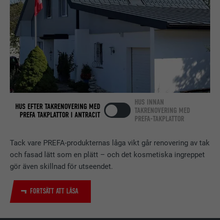
identifieringsdetaljer.
PROCEDUR
Session
Ställs in av LinkedIn när en webbsida
ÄNDAMÅL
innehåller ett inbäddat "Följ oss"-
fönster.
EFTERNAMN
bcookie
HUS INNAN
HUS EFTER TAKRENOVERING MED
LEVERANTÖRER
LinkedIn
TAKRENOVERING MED
PREFA TAKPLATTOR I ANTRACIT
PREFA-TAKPLATTOR
PROCEDUR
2 år
Tack vare PREFA-produkternas låga vikt går renovering av tak
Används av den sociala
och fasad lätt som en plätt – och det kosmetiska ingreppet
nätverkstjänsten LinkedIn för att
gör även skillnad för utseendet.
ÄNDAMÅL
spåra användningen av inbäddade
tjänster.
FORTSÄTT ATT LÄSA
EFTERNAMN
bscookie