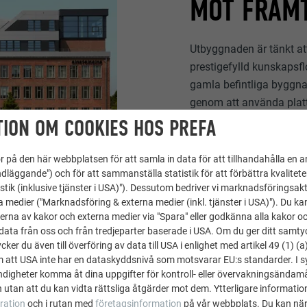
MOT FRAM
Utbyggnaden är tänkt att
prestigefylld kunskapsfl
gamla befintliga byggna
genom att använda plat
aluminiumkompositski
ION OM COOKIES HOS PREFA
berättar den verkställan
Part.mbB och sammanfat
 på den här webbplatsen för att samla in data för att tillhandahålla en 
hos de högkvalitativa fa
dläggande") och för att sammanställa statistik för att förbättra kvalitet
stik (inklusive tjänster i USA)"). Dessutom bedriver vi marknadsföringsakt
bekymmersfritt på topp
a medier ("Marknadsföring & externa medier (inkl. tjänster i USA)"). Du kan
kvadratmeter av PREFA
erna av kakor och externa medier via "Spara" eller godkänna alla kakor o
kvadratmeter i matt
antr
ata från oss och från tredjeparter baserade i USA. Om du ger ditt samtycke
ker du även till överföring av data till USA i enlighet med artikel 49 (1) (a
m att USA inte har en dataskyddsnivå som motsvarar EU:s standarder. I 
igheter komma åt dina uppgifter för kontroll- eller övervakningsändamå
 utan att du kan vidta rättsliga åtgärder mot dem. Ytterligare information
ration
och i rutan med
företagsinformation
på vår webbplats. Du kan när