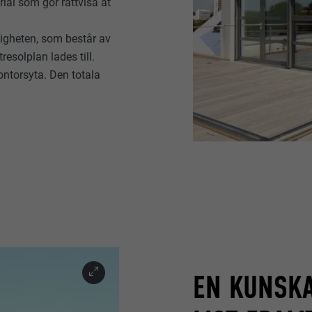
rial som gör rättvisa åt
s
tigheten, som består av
resolplan lades till.
ontorsyta. Den totala
EN KUNSKA