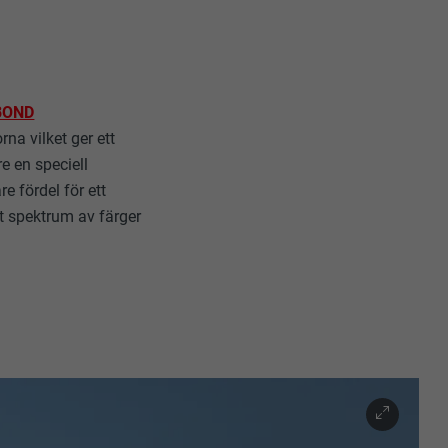
 PHP-
latsen
örer
BOND
a besökare på
 att få åtkomst
na vilket ger ett
tiska data om
e en speciell
e fördel för ett
tt spektrum av färger
. Den måste
n har
 dina
t föredragna
ller 20) och om
frekvensen.