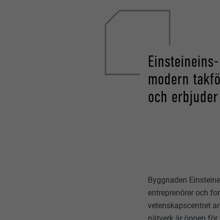
Einsteineins
modern takfö
och erbjuder
Byggnaden Einsteinei
entreprenörer och for
vetenskapscentret arb
nätverk är öppen för 