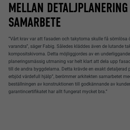
EFTERNAMN
MELLAN DETALJPLANERING
EFTERNAMN
LEVERANTÖ
SAMARBETE
LEVERANTÖ
PROCEDUR
PROCEDUR
”Vårt krav var att fasaden och takytorna skulle få sömlös
ÄNDAMÅL
ÄNDAMÅL
varandra”, säger Fabig. Således kläddes även de lutande t
kompositskivorna. Detta möjliggjordes av en underliggande
planeringsmässig utmaning var helt klart att dela upp fasad
EFTERNAMN
EFTERNAMN
till de andra byggdelarna. Detta krävde en exakt detaljerad
erbjöd värdefull hjälp”, berömmer arkitekten samarbetet m
LEVERANTÖ
LEVERANTÖ
beställningen av konstruktionen till godkännande av kunde
garantincertifikatet har allt fungerat mycket bra.”
PROCEDUR
PROCEDUR
ÄNDAMÅL
ÄNDAMÅL