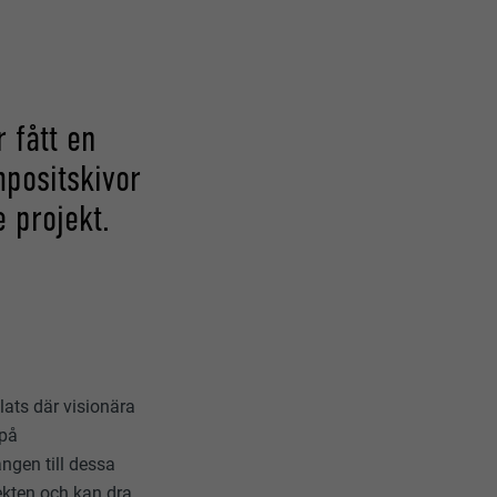
 fått en
positskivor
 projekt.
lats där visionära
 på
ången till dessa
jekten och kan dra