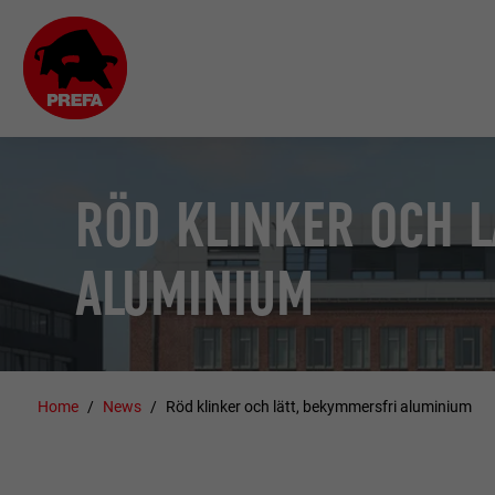
RÖD KLINKER OCH L
ALUMINIUM
Home
News
Röd klinker och lätt, bekymmersfri aluminium