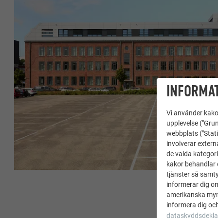
INFORMAT
Vi använder kakor
upplevelse ("Grun
webbplats ("Stati
involverar extern
de valda kategori
kakor behandlar d
tjänster så samtyc
informerar dig o
amerikanska mynd
informera dig och
dataskyddsdekla