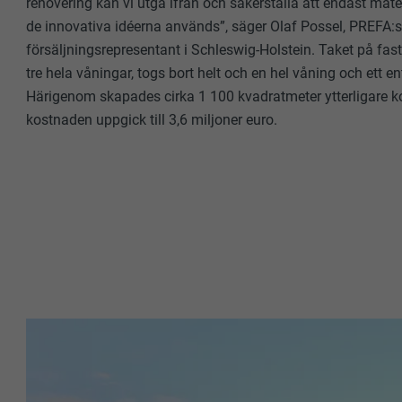
renovering kan vi utgå ifrån och säkerställa att endast mate
de innovativa idéerna används”, säger Olaf Possel, PREFA:
försäljningsrepresentant i Schleswig-Holstein. Taket på fas
tre hela våningar, togs bort helt och en hel våning och ett ent
Härigenom skapades cirka 1 100 kvadratmeter ytterligare k
kostnaden uppgick till 3,6 miljoner euro.