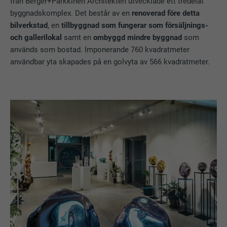
från Berger+Parkkinen Architekten utvecklade ett tredelat
byggnadskomplex. Det består av en
renoverad före detta
bilverkstad
, en
tillbyggnad som fungerar som försäljnings-
och gallerilokal
samt en
ombyggd mindre byggnad
som
används som bostad. Imponerande 760 kvadratmeter
användbar yta skapades på en golvyta av 566 kvadratmeter.