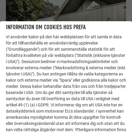
INFORMATION OM COOKIES HOS PREFA
Vi använder kakor på den här webbplatsen för att samla in data
för att tillhandahålla en användarvänlig upplevelse
("Grundläggande") och för att sammanställa statistik för att
förbättra kvaliteten på vår webbplats ("Statistik (inklusive tjänster
i USA)"). Dessutom bedriver vi marknadsföringsaktiviteter och
involverar externa medier ("Marknadsföring & externa medier (inkl.
tjänster i USA)"). Du kan antingen tillåta de valda kategorierna av
KÄNSLA FÖR PROFESSIONELLA PROJEKT
kakor och externa medier via "Spara" eller godkänna alla kakor och
medier. Dessa kakor behandlar data från oss och från tredjeparter
Familjeföretaget Bauspenglerei Alexander Pfeifer utförde
baserade i USA. Om du ger ditt samtycke till alla tjänster så
plåtarbetet och renoveringen av den befintliga byggnaden.
samtycker du även till överföring av data till USA i enlighet med
Tak- och fasadytan
kläddes med totalt cirka
1.500
artikel 49 (1) (a) i GDPR. Vi informerar dig om att USA inte har en
kvadratmeter PREFALZ-aluminium
. "Vi hade en särskild
dataskyddsnivå som motsvarar EU:s standarder. I synnerhet kan
känsla för projektet, vilket gjorde att vi kunde utföra ett
amerikanska myndigheter komma åt dina uppgifter för kontroll-
eller övervakningsändamål utan att informera dig och utan att du
oerhört bra arbete", säger Alfred Fritz, som ansvarade för
kan vidta rättsliga åtgärder mot dem. Ytterligare information finns
både projektkoordinering, detaljplanering och