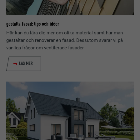
PROCEDUR
90 dagar
EFTERNAMN
lang
Installeras som ett test för att
gestalta fasad: tips och idéer
kontrollera om webbläsaren tillåter
LEVERANTÖRER
LinkedIn
ÄNDAMÅL
Här kan du lära dig mer om olika material samt hur man
att kakor installeras. Innehåller inga
gestaltar och renoverar en fasad. Dessutom svarar vi på
identifieringsdetaljer.
PROCEDUR
Session
vanliga frågor om ventilerade fasader.
Ställs in av LinkedIn när en webbsida
LÄS MER
ÄNDAMÅL
innehåller ett inbäddat "Följ oss"-
fönster.
EFTERNAMN
bcookie
LEVERANTÖRER
LinkedIn
PROCEDUR
2 år
Används av den sociala