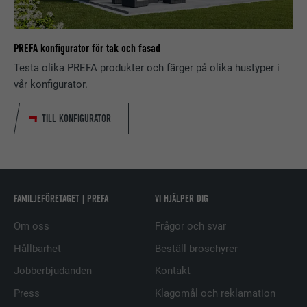
nätverkstjänsten LinkedIn för att
ÄNDAMÅL
spåra användningen av inbäddade
tjänster.
PREFA konfigurator för tak och fasad
Testa olika PREFA produkter och färger på olika hustyper i
EFTERNAMN
bscookie
vår konfigurator.
LEVERANTÖRER
LinkedIn
TILL KONFIGURATOR
PROCEDUR
2 år
Används av den sociala
nätverkstjänsten LinkedIn för att
ÄNDAMÅL
FAMILJEFÖRETAGET | PREFA
VI HJÄLPER DIG
spåra användningen av inbäddade
tjänster.
Om oss
Frågor och svar
Hållbarhet
Beställ broschyrer
EFTERNAMN
UserMatchHistory
Jobberbjudanden
Kontakt
Press
Klagomål och reklamation
LEVERANTÖRER
LinkedIn