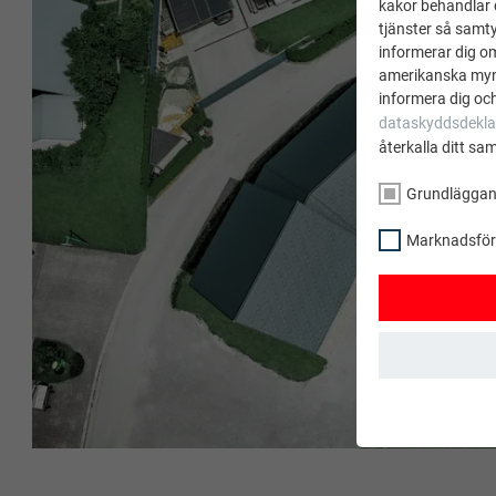
kakor behandlar d
tjänster så samtyc
informerar dig o
amerikanska mynd
informera dig och
dataskyddsdekla
återkalla ditt sa
Grundlägga
Marknadsförin
GRUNDLÄGGAND
Kakor från gru
säkerställer at