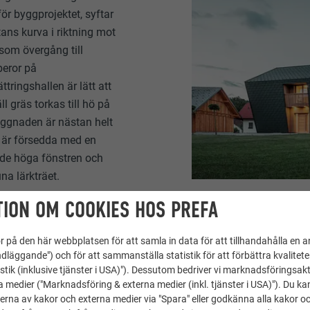
ör byggprojektet, syftar
tans kurva i riktning mot
som övergång till
beror på
tringshallen är lätt att
 gräs torkas till hö på
Byggnaden är nästan helt
 är försedda med en
de höga fönstren och
una lärkträet.
ION OM COOKIES HOS PREFA
 på den här webbplatsen för att samla in data för att tillhandahålla en 
dläggande") och för att sammanställa statistik för att förbättra kvalitet
stik (inklusive tjänster i USA)"). Dessutom bedriver vi marknadsföringsakt
a medier ("Marknadsföring & externa medier (inkl. tjänster i USA)"). Du kan
erna av kakor och externa medier via "Spara" eller godkänna alla kakor o