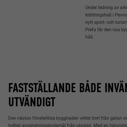
Under ledning av ar
klättringshall i Pev
nytt sport- och turi
Prefa får den nya by
håll.
FASTSTÄLLANDE BÅDE INVÄ
UTVÄNDIGT
Den nästan fönsterlösa byggnaden vetter bort från gatan oc
tydligt användningsändamål från utsidan. Med en hänvisni