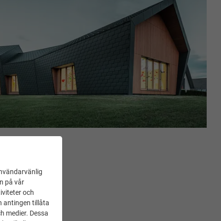
användarvänlig
en på vår
iviteter och
 antingen tillåta
ch medier. Dessa