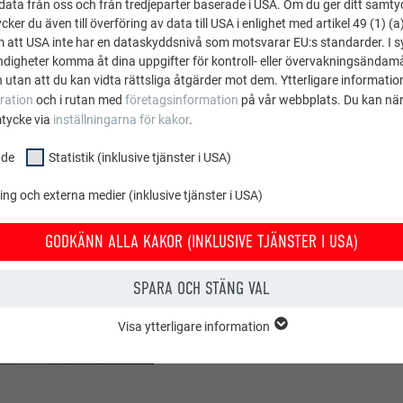
ata från oss och från tredjeparter baserade i USA. Om du ger ditt samtycke
EN SPECIE
ker du även till överföring av data till USA i enlighet med artikel 49 (1) (a
m att USA inte har en dataskyddsnivå som motsvarar EU:s standarder. I 
igheter komma åt dina uppgifter för kontroll- eller övervakningsändamå
Tomo Zadravec från ZA&T
 utan att du kan vidta rättsliga åtgärder mot dem. Ytterligare information
ration
och i rutan med
företagsinformation
på vår webbplats. Du kan när
arkitektur och ändamåls
mtycke via
inställningarna för kakor
.
hantverkaren och hans 
Škofja Loka och kallade 
nde
Statistik (inklusive tjänster i USA)
Zadravec var särskilt e
g och externa medier (inklusive tjänster i USA)
eftersom han aldrig hade
monterade ett team på 
GODKÄNN ALLA KAKOR (INKLUSIVE TJÄNSTER I USA)
underkonstruktion skydd
installationsperioden. S
SPARA OCH STÄNG VAL
övergång från tak till
en så hög kvalitetsnivå
Visa ytterligare information
E
som skyddar en kropp”,
ppen "Grundläggande" krävs för webbplatsens grundläggande funktioner.
t webbplatsen fungerar korrekt.