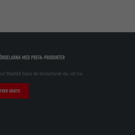
 dina
t föredragna
ller 20) och om
frekvensen.
FÖRDELARNA MED PREFA-PRODUKTER
nu! Beställ bara de broschyrer du vill ha.
tiska data om
YRER GRATIS