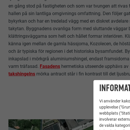
en gång stod på fastigheten och som var tvungen att rivas f
hallen på sin lantliga omgivnings omfattning. Den följer ga
bykyrkan och har en tredelad vägg med en diskret avdelare 
takytan. Byggnadens ovanliga form med sluttande väggar 
klättringsväggarna som helt och hållet formar interiören. Klät
känna igen mellan de gamla hässjorna, Kozolecen, de höställ
och är typiska för regionen i det historiska bysamfundet. 
inkapslad i mörkgrå aluminiumshingel, endast framsidorna
varm träfasad.
Fasadens
hermetiska utseende upphävs av 
takshingelns
mörka antracit står i fin kontrast till det ljusbr
INFORMAT
Vi använder kakor
upplevelse ("Grun
webbplats ("Stati
involverar extern
de valda kategori