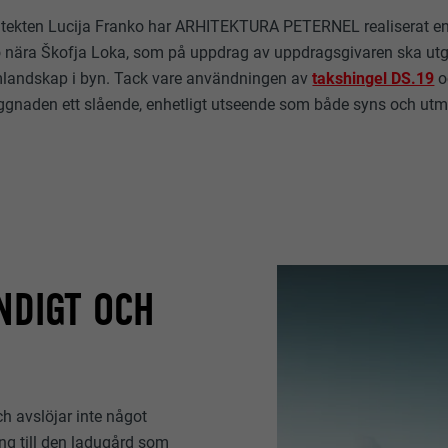
kitekten Lucija Franko har ARHITEKTURA PETERNEL realiserat en
no nära Škofja Loka, som på uppdrag av uppdragsgivaren ska utg
smlandskap i byn. Tack vare användningen av
takshingel DS.19
o
ggnaden ett slående, enhetligt utseende som både syns och utmä
NDIGT OCH
h avslöjar inte något
ng till den ladugård som