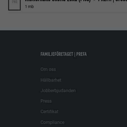
PNG
PROCEDUR
1 mb
ÄNDAMÅL
ÄNDAMÅL
EFTERNAMN
EFTERNAMN
LEVERANTÖ
LEVERANTÖ
FAMILJEFÖRETAGET | PREFA
PROCEDUR
PROCEDUR
Om oss
ÄNDAMÅL
ÄNDAMÅL
Hållbarhet
Jobberbjudanden
EFTERNAMN
EFTERNAMN
Press
LEVERANTÖ
LEVERANTÖ
Certifikat
Compliance
PROCEDUR
PROCEDUR