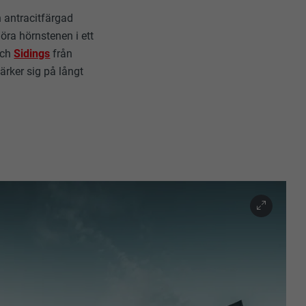
 antracitfärgad
öra hörnstenen i ett
ch
Sidings
från
rker sig på långt