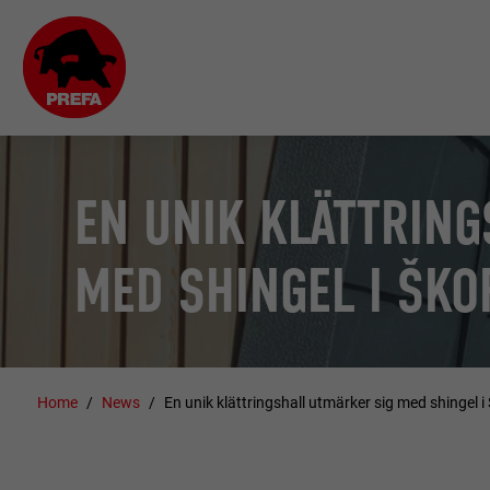
EN UNIK KLÄTTRIN
MED SHINGEL I ŠKO
Home
News
En unik klättringshall utmärker sig med shingel i