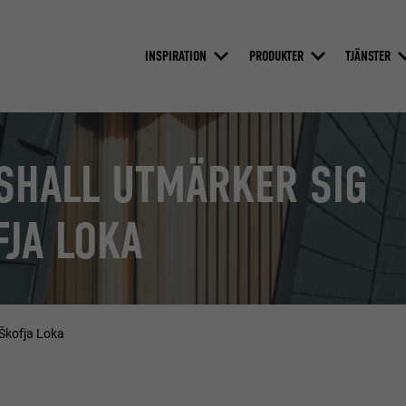
INSPIRATION
PRODUKTER
TJÄNSTER
GSHALL UTMÄRKER SIG
FJA LOKA
 Škofja Loka