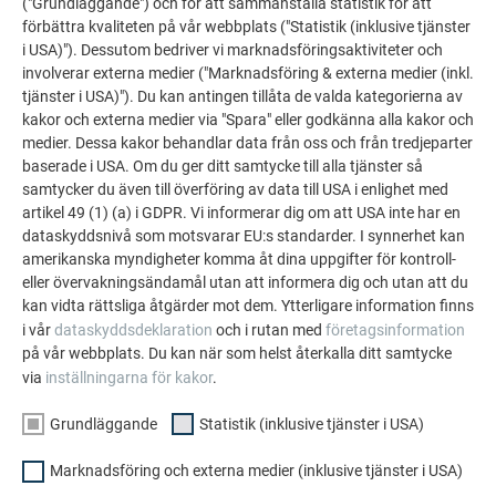
("Grundläggande") och för att sammanställa statistik för att
förbättra kvaliteten på vår webbplats ("Statistik (inklusive tjänster
i USA)"). Dessutom bedriver vi marknadsföringsaktiviteter och
involverar externa medier ("Marknadsföring & externa medier (inkl.
tjänster i USA)"). Du kan antingen tillåta de valda kategorierna av
kakor och externa medier via "Spara" eller godkänna alla kakor och
medier. Dessa kakor behandlar data från oss och från tredjeparter
Nockutformning - Utbildningsvideor
baserade i USA. Om du ger ditt samtycke till alla tjänster så
samtycker du även till överföring av data till USA i enlighet med
FORTSÄTT ATT LÄSA
artikel 49 (1) (a) i GDPR. Vi informerar dig om att USA inte har en
dataskyddsnivå som motsvarar EU:s standarder. I synnerhet kan
amerikanska myndigheter komma åt dina uppgifter för kontroll-
eller övervakningsändamål utan att informera dig och utan att du
kan vidta rättsliga åtgärder mot dem. Ytterligare information finns
i vår
dataskyddsdeklaration
och i rutan med
företagsinformation
TILLBAKA TILL ÖVERSIKT
på vår webbplats. Du kan när som helst återkalla ditt samtycke
via
inställningarna för kakor
.
Grundläggande
Statistik (inklusive tjänster i USA)
FAMILJEFÖRETAGET | PREFA
VI HJÄLPER DIG
Marknadsföring och externa medier (inklusive tjänster i USA)