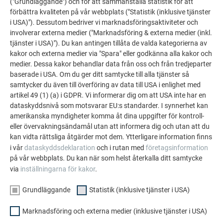
("Grundläggande") och för att sammanställa statistik för att
förbättra kvaliteten på vår webbplats ("Statistik (inklusive tjänster
i USA)"). Dessutom bedriver vi marknadsföringsaktiviteter och
involverar externa medier ("Marknadsföring & externa medier (inkl.
tjänster i USA)"). Du kan antingen tillåta de valda kategorierna av
kakor och externa medier via "Spara" eller godkänna alla kakor och
medier. Dessa kakor behandlar data från oss och från tredjeparter
baserade i USA. Om du ger ditt samtycke till alla tjänster så
TAKBRYTNING
samtycker du även till överföring av data till USA i enlighet med
artikel 49 (1) (a) i GDPR. Vi informerar dig om att USA inte har en
I den här videon visas hur en takbrytning utförs.
dataskyddsnivå som motsvarar EU:s standarder. I synnerhet kan
amerikanska myndigheter komma åt dina uppgifter för kontroll-
eller övervakningsändamål utan att informera dig och utan att du
kan vidta rättsliga åtgärder mot dem. Ytterligare information finns
i vår
dataskyddsdeklaration
och i rutan med
företagsinformation
TILLBAKA TILL ÖVERSIKT
på vår webbplats. Du kan när som helst återkalla ditt samtycke
via
inställningarna för kakor
.
Grundläggande
Statistik (inklusive tjänster i USA)
FAMILJEFÖRETAGET | PREFA
VI HJÄLPER DIG
Marknadsföring och externa medier (inklusive tjänster i USA)