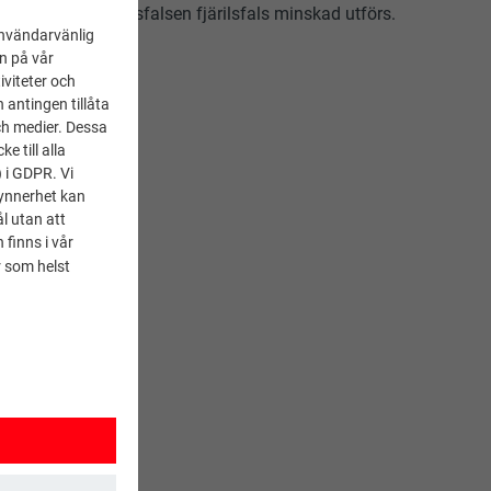
ur vägganslutningsfalsen fjärilsfals minskad utförs.
användarvänlig
en på vår
iviteter och
 antingen tillåta
ch medier. Dessa
 till alla
) i GDPR. Vi
synnerhet kan
l utan att
 finns i vår
 som helst
LS RAK