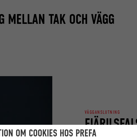
G MELLAN TAK OCH VÄGG
VÄGGANSLUTNING
FJÄRILSFA
ION OM COOKIES HOS PREFA