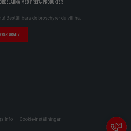
FÖRDELARNA MED PREFA-PRODUKTER
nu! Beställ bara de broschyrer du vill ha.
. Den måste
n har
YRER GRATIS
 dina
t föredragna
ller 20) och om
frekvensen.
tiska data om
gs Info
Cookie-inställningar