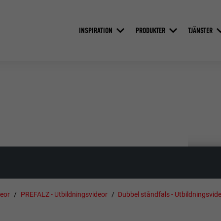
INSPIRATION
PRODUKTER
TJÄNSTER
deor
PREFALZ - Utbildningsvideor
Dubbel ståndfals - Utbildningsvid