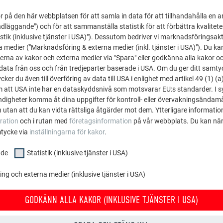
I den här videon visas h
 på den här webbplatsen för att samla in data för att tillhandahålla en 
dläggande") och för att sammanställa statistik för att förbättra kvalitet
stik (inklusive tjänster i USA)"). Dessutom bedriver vi marknadsföringsakt
a medier ("Marknadsföring & externa medier (inkl. tjänster i USA)"). Du kan
erna av kakor och externa medier via "Spara" eller godkänna alla kakor o
ata från oss och från tredjeparter baserade i USA. Om du ger ditt samtycke
ker du även till överföring av data till USA i enlighet med artikel 49 (1) (a
m att USA inte har en dataskyddsnivå som motsvarar EU:s standarder. I 
igheter komma åt dina uppgifter för kontroll- eller övervakningsändamå
 utan att du kan vidta rättsliga åtgärder mot dem. Ytterligare information
ration
och i rutan med
företagsinformation
på vår webbplats. Du kan när
mtycke via
inställningarna för kakor
.
nde
Statistik (inklusive tjänster i USA)
g och externa medier (inklusive tjänster i USA)
VÄGGANSLUTNING
FJÄRILSFA
GODKÄNN ALLA KAKOR (INKLUSIVE TJÄNSTER I USA)