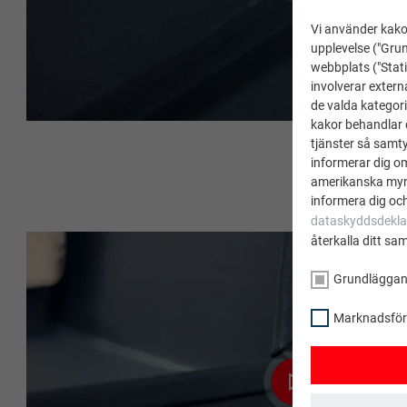
Vi använder kakor
upplevelse ("Grun
webbplats ("Stati
involverar extern
de valda kategori
kakor behandlar d
tjänster så samtyc
informerar dig o
amerikanska mynd
informera dig och
dataskyddsdekla
återkalla ditt sa
Grundlägga
Marknadsförin