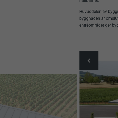
hållbarhet.
Huvuddelen av byggn
byggnaden är omslu
entréområdet ger byg