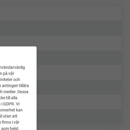
användarvänlig
en på vår
iviteter och
 antingen tillåta
ch medier. Dessa
 till alla
) i GDPR. Vi
synnerhet kan
l utan att
 finns i vår
 som helst