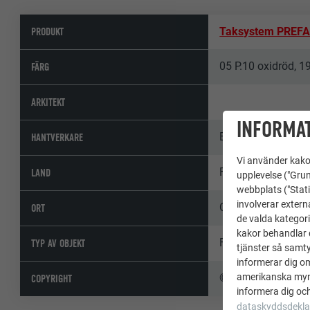
PRODUKT
Taksystem PREF
05 P.10 oxidröd, 1
FÄRG
ARKITEKT
INFORMAT
Baux
HANTVERKARE
Vi använder kakor
Frankrike
LAND
upplevelse ("Grun
webbplats ("Stati
involverar extern
Chassagne-Montr
ORT
de valda kategori
kakor behandlar d
Företagets byggn
TYP AV OBJEKT
tjänster så samtyc
informerar dig o
© Kaptis
amerikanska mynd
COPYRIGHT
informera dig och
dataskyddsdekla