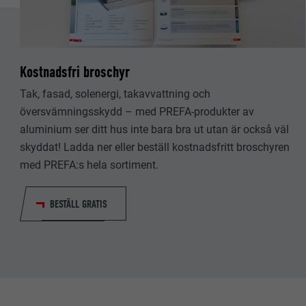
EFTERNAMN
EFTERNAMN
LEVERANTÖ
LEVERANTÖ
PROCEDUR
Kostnadsfri broschyr
PROCEDUR
Tak, fasad, solenergi, takavvattning och
ÄNDAMÅL
ÄNDAMÅL
översvämningsskydd – med PREFA-produkter av
aluminium ser ditt hus inte bara bra ut utan är också väl
skyddat! Ladda ner eller beställ kostnadsfritt broschyren
EFTERNAMN
EFTERNAMN
med PREFA:s hela sortiment.
LEVERANTÖ
LEVERANTÖ
BESTÄLL GRATIS
PROCEDUR
PROCEDUR
ÄNDAMÅL
ÄNDAMÅL