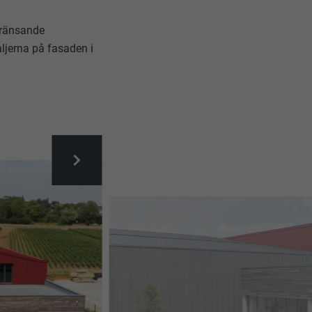
gränsande
aljerna på fasaden i