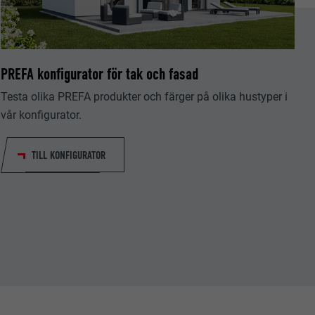
PREFA konfigurator för tak och fasad
Testa olika PREFA produkter och färger på olika hustyper i
tiska data om
vår konfigurator.
TILL KONFIGURATOR
Följ oss"-
låter att