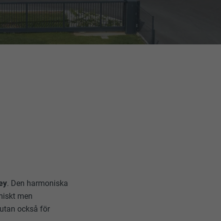
ey
. Den harmoniska
amiskt men
 utan också för