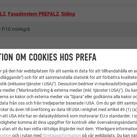
ALZ
,
Fasadsystem PREFALZ
,
Siding
9 P.10 mörkgrå
ION OM COOKIES HOS PREFA
 på den här webbplatsen för att samla in data för att tillhandahålla en 
dläggande") och för att sammanställa statistik för att förbättra kvalitet
stik (inklusive tjänster i USA)"). Dessutom bedriver vi marknadsföringsakt
a medier ("Marknadsföring & externa medier (inkl. tjänster i USA)"). Du kan
achet
erna av kakor och externa medier via "Spara" eller godkänna alla kakor o
ata från oss och från tredjeparter baserade i USA. Om du ger ditt samtycke
ad
ker du även till överföring av data till USA i enlighet med artikel 49 (1) (a
m att USA inte har en dataskyddsnivå som motsvarar EU:s standarder. I 
igheter komma åt dina uppgifter för kontroll- eller övervakningsändamå
 utan att du kan vidta rättsliga åtgärder mot dem. Ytterligare information
ration
och i rutan med
företagsinformation
på vår webbplats. Du kan när