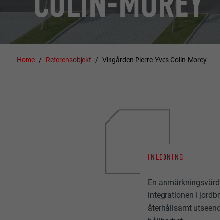
COLIN-MOREY
Home
Referensobjekt
Vingården Pierre-Yves Colin-Morey
INLEDNING
En anmärkningsvärd 
integrationen i jord
återhållsamt utseend