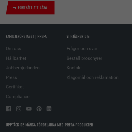
FORTSÄTT ATT LÄSA
EFTERNAMN
bscookie
LEVERANTÖRER
LinkedIn
FAMILJEFÖRETAGET | PREFA
VI HJÄLPER DIG
PROCEDUR
2 år
Om oss
Frågor och svar
Används av den sociala
nätverkstjänsten LinkedIn för att
Hållbarhet
Beställ broschyrer
ÄNDAMÅL
spåra användningen av inbäddade
Jobberbjudanden
Kontakt
tjänster.
Press
Klagomål och reklamation
Certifikat
EFTERNAMN
UserMatchHistory
Compliance
LEVERANTÖRER
LinkedIn
PROCEDUR
29 dagar
UPPTÄCK DE MÅNGA FÖRDELARNA MED PREFA-PRODUKTER
Används för att spåra besökare på