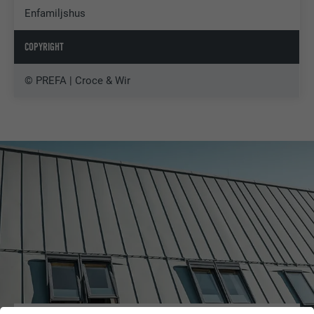
Enfamiljshus
COPYRIGHT
© PREFA | Croce & Wir