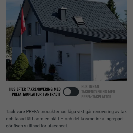
kontrollera om webbläsaren tillåter
LEVERANTÖRER
LinkedIn
ÄNDAMÅL
att kakor installeras. Innehåller inga
identifieringsdetaljer.
PROCEDUR
Session
Ställs in av LinkedIn när en webbsida
ÄNDAMÅL
innehåller ett inbäddat "Följ oss"-
fönster.
EFTERNAMN
bcookie
LEVERANTÖRER
LinkedIn
HUS INNAN
HUS EFTER TAKRENOVERING MED
PROCEDUR
2 år
TAKRENOVERING MED
PREFA TAKPLATTOR I ANTRACIT
PREFA-TAKPLATTOR
Används av den sociala
nätverkstjänsten LinkedIn för att
Tack vare PREFA-produkternas låga vikt går renovering av tak
ÄNDAMÅL
spåra användningen av inbäddade
och fasad lätt som en plätt – och det kosmetiska ingreppet
tjänster.
gör även skillnad för utseendet.