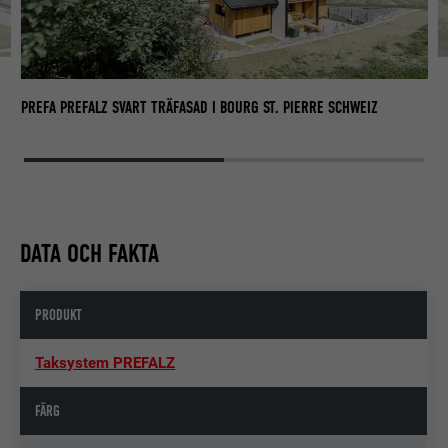
IZ
PR
PREFA PREFALZ SVART TRÄFASAD I BOURG ST. PIERRE SCHWEIZ
DATA OCH FAKTA
PRODUKT
Taksystem PREFALZ
FÄRG