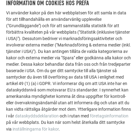
INFORMATION OM COOKIES HOS PREFA
FLER OBJEKT
LÅT DIG INSPIRERAS
Vi använder kakor på den här webbplatsen för att samla in data
för att tillhandahålla en användarvänlig upplevelse
PREFA:s referensgalleri visar hur mångsidigt
("Grundläggande") och för att sammanställa statistik för att
förbättra kvaliteten på vår webbplats ("Statistik (inklusive tjänster
aluminium kan användas. Upptäck fler imponerande
i USA)"). Dessutom bedriver vi marknadsföringsaktiviteter och
projekt med PREFA:s hållbara aluminiumlösningar för
involverar externa medier ("Marknadsföring & externa medier (inkl.
tak, solenergi och fasader.
tjänster i USA)"). Du kan antingen tillåta de valda kategorierna av
kakor och externa medier via "Spara" eller godkänna alla kakor och
medier. Dessa kakor behandlar data från oss och från tredjeparter
SE FLER REFERENSER
baserade i USA. Om du ger ditt samtycke till alla tjänster så
samtycker du även till överföring av data till USA i enlighet med
artikel 49 (1) (a) i GDPR. Vi informerar dig om att USA inte har en
dataskyddsnivå som motsvarar EU:s standarder. I synnerhet kan
amerikanska myndigheter komma åt dina uppgifter för kontroll-
eller övervakningsändamål utan att informera dig och utan att du
kan vidta rättsliga åtgärder mot dem. Ytterligare information finns
i vår
dataskyddsdeklaration
och i rutan med
företagsinformation
på vår webbplats. Du kan när som helst återkalla ditt samtycke
via
inställningarna för kakor
.