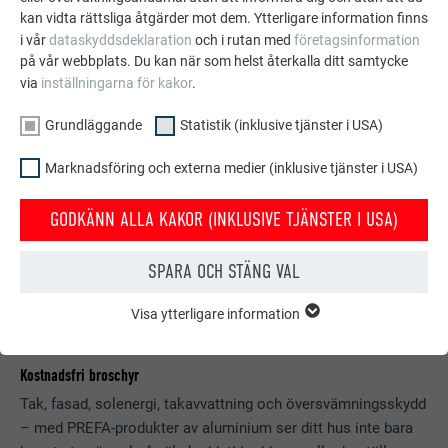
kan vidta rättsliga åtgärder mot dem. Ytterligare information finns
i vår
dataskyddsdeklaration
och i rutan med
företagsinformation
på vår webbplats. Du kan när som helst återkalla ditt samtycke
via
inställningarna för kakor
.
Grundläggande
Statistik (inklusive tjänster i USA)
Marknadsföring och externa medier (inklusive tjänster i USA)
GODKÄNN ALLA KAKOR (INKLUSIVE TJÄNSTER I USA)
SPARA OCH STÄNG VAL
Visa ytterligare information
GRUNDLÄGGANDE
Kakor från gruppen "Grundläggande" krävs för webbplatsens
grundläggande funktioner. Detta säkerställer att webbplatsen
Kostnadsfri broschyr
fungerar korrekt.
Tak, fasad, solenergi, takavvattning och översvämningsskydd
Visa information om kakor
– med PREFA-produkter av aluminium ser ditt hus inte bara
EFTERNAMN
PHPSESSID