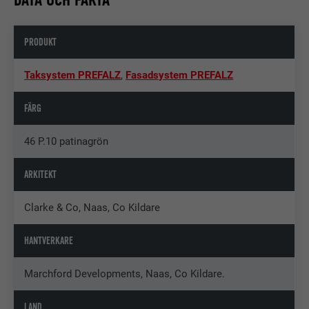
PRODUKT
Taksystem PREFALZ
,
Fasadsystem PREFALZ
FÄRG
46 P.10 patinagrön
ARKITEKT
Clarke & Co, Naas, Co Kildare
HANTVERKARE
Marchford Developments, Naas, Co Kildare.
LAND