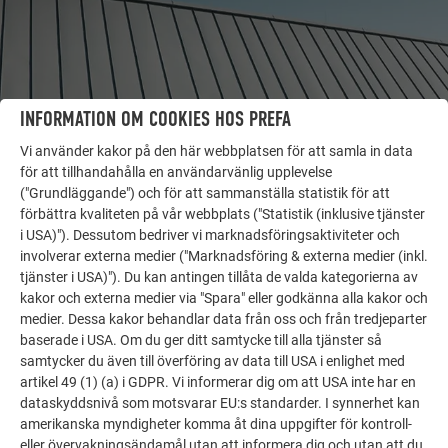
INFORMATION OM COOKIES HOS PREFA
Vi använder kakor på den här webbplatsen för att samla in data
för att tillhandahålla en användarvänlig upplevelse
("Grundläggande") och för att sammanställa statistik för att
förbättra kvaliteten på vår webbplats ("Statistik (inklusive tjänster
FLER OBJEKT
i USA)"). Dessutom bedriver vi marknadsföringsaktiviteter och
LÅT DIG INSPIRERAS
involverar externa medier ("Marknadsföring & externa medier (inkl.
tjänster i USA)"). Du kan antingen tillåta de valda kategorierna av
kakor och externa medier via "Spara" eller godkänna alla kakor och
PREFA:s referensgalleri visar hur mångsidigt
medier. Dessa kakor behandlar data från oss och från tredjeparter
aluminium kan användas. Upptäck fler imponerande
baserade i USA. Om du ger ditt samtycke till alla tjänster så
projekt med PREFA:s hållbara aluminiumlösningar för
samtycker du även till överföring av data till USA i enlighet med
tak, solenergi och fasader.
artikel 49 (1) (a) i GDPR. Vi informerar dig om att USA inte har en
dataskyddsnivå som motsvarar EU:s standarder. I synnerhet kan
amerikanska myndigheter komma åt dina uppgifter för kontroll-
SE FLER REFERENSER
eller övervakningsändamål utan att informera dig och utan att du