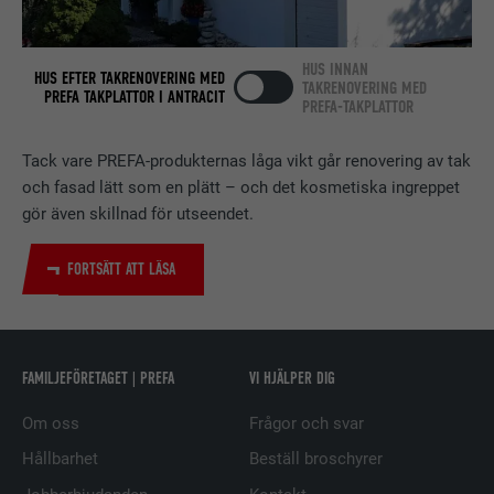
Används av den sociala
nätverkstjänsten LinkedIn för att
ÄNDAMÅL
spåra användningen av inbäddade
HUS INNAN
HUS EFTER TAKRENOVERING MED
tjänster.
TAKRENOVERING MED
PREFA TAKPLATTOR I ANTRACIT
PREFA-TAKPLATTOR
Tack vare PREFA-produkternas låga vikt går renovering av tak
EFTERNAMN
bscookie
och fasad lätt som en plätt – och det kosmetiska ingreppet
LEVERANTÖRER
LinkedIn
gör även skillnad för utseendet.
PROCEDUR
2 år
FORTSÄTT ATT LÄSA
Används av den sociala
nätverkstjänsten LinkedIn för att
ÄNDAMÅL
spåra användningen av inbäddade
FAMILJEFÖRETAGET | PREFA
VI HJÄLPER DIG
tjänster.
Om oss
Frågor och svar
EFTERNAMN
UserMatchHistory
Hållbarhet
Beställ broschyrer