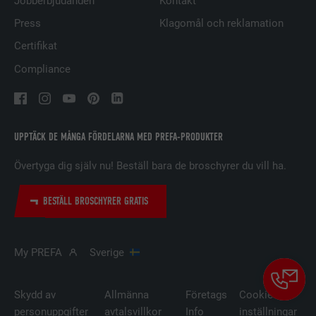
Jobberbjudanden
Kontakt
LEVERANTÖRER
LinkedIn
Press
Klagomål och reklamation
PROCEDUR
29 dagar
Certifikat
Compliance
Används för att spåra besökare på
flera webbplatser för att presentera
ÄNDAMÅL
relevanta annonser baserat på
besökarens preferenser.
UPPTÄCK DE MÅNGA FÖRDELARNA MED PREFA-PRODUKTER
Övertyga dig själv nu! Beställ bara de broschyrer du vill ha.
EFTERNAMN
lidc
LEVERANTÖRER
LinkedIn
BESTÄLL BROSCHYRER GRATIS
PROCEDUR
1 dag
My PREFA
Sverige
Används av den sociala
nätverkstjänsten LinkedIn för att
ÄNDAMÅL
spåra användningen av inbäddade
Skydd av
Allmänna
Företags
Cookie-
tjänster.
personuppgifter
avtalsvillkor
Info
inställningar