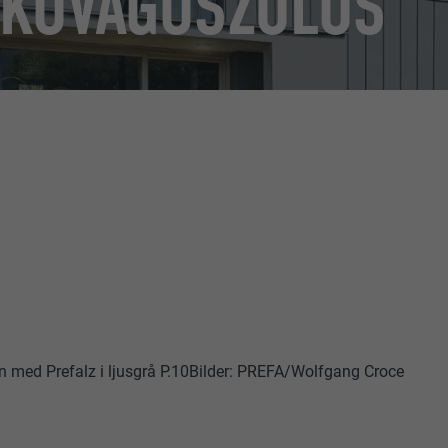
 KOVÁGÓSZOLOS
n med Prefalz i ljusgrå P.10Bilder: PREFA/Wolfgang Croce