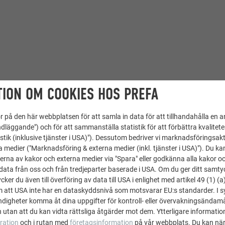
ION OM COOKIES HOS PREFA
 på den här webbplatsen för att samla in data för att tillhandahålla en 
dläggande") och för att sammanställa statistik för att förbättra kvalitet
stik (inklusive tjänster i USA)"). Dessutom bedriver vi marknadsföringsakt
a medier ("Marknadsföring & externa medier (inkl. tjänster i USA)"). Du kan
erna av kakor och externa medier via "Spara" eller godkänna alla kakor o
ata från oss och från tredjeparter baserade i USA. Om du ger ditt samtycke
ker du även till överföring av data till USA i enlighet med artikel 49 (1) (a
m att USA inte har en dataskyddsnivå som motsvarar EU:s standarder. I 
igheter komma åt dina uppgifter för kontroll- eller övervakningsändamå
 utan att du kan vidta rättsliga åtgärder mot dem. Ytterligare information
ration
och i rutan med
företagsinformation
på vår webbplats. Du kan när