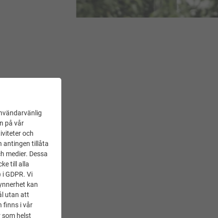
FERIENHAUS KOVÁGÓSZOLOS
användarvänlig
en på vår
iviteter och
 antingen tillåta
ch medier. Dessa
 till alla
) i GDPR. Vi
synnerhet kan
l utan att
 finns i vår
 som helst