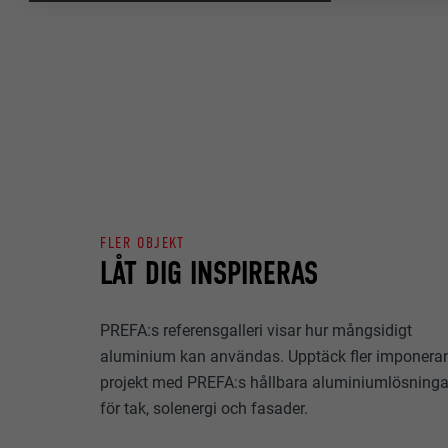
EFTERNAMN
ÄNDAMÅL
MARKNADSFÖRIN
LEVERANTÖ
Kakor för "Mark
(tredjepartslev
PROCEDUR
olika webbplats
EFTERNAMN
till innehåll fr
ÄNDAMÅL
LEVERANTÖ
EFTERNAMN
PROCEDUR
FLER OBJEKT
LEVERANTÖ
EFTERNAMN
LÅT DIG INSPIRERAS
PROCEDUR
LEVERANTÖ
ÄNDAMÅL
PREFA:s referensgalleri visar hur mångsidigt
PROCEDUR
aluminium kan användas. Upptäck fler imponera
ÄNDAMÅL
projekt med PREFA:s hållbara aluminiumlösninga
ÄNDAMÅL
för tak, solenergi och fasader.