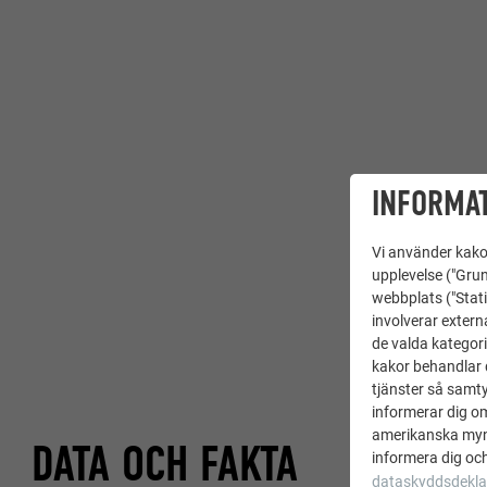
INFORMAT
Vi använder kakor
upplevelse ("Grun
webbplats ("Stati
involverar extern
de valda kategori
kakor behandlar d
tjänster så samtyc
informerar dig o
amerikanska mynd
DATA OCH FAKTA
informera dig och
dataskyddsdekla