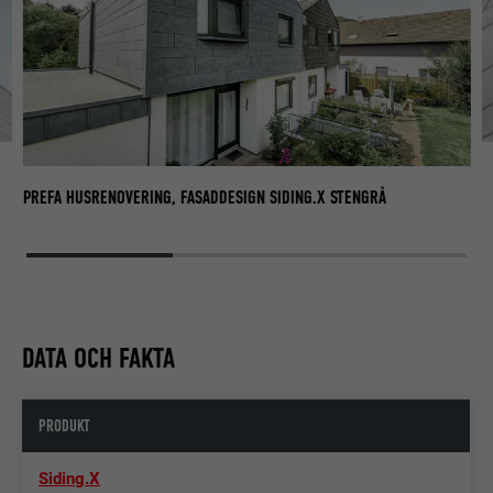
PR
PREFA HUSRENOVERING, FASADDESIGN SIDING.X STENGRÅ
DATA OCH FAKTA
PRODUKT
Siding.X