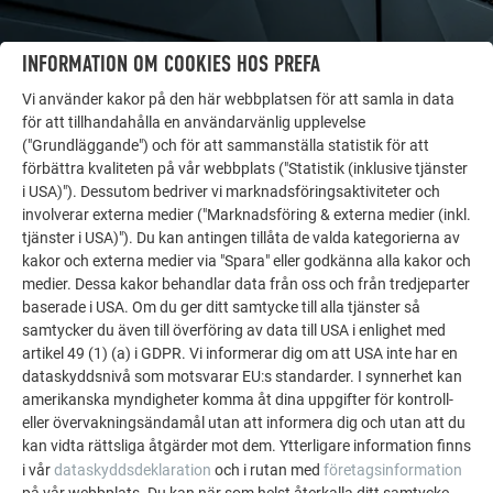
INFORMATION OM COOKIES HOS PREFA
Vi använder kakor på den här webbplatsen för att samla in data
FLER OBJEKT
för att tillhandahålla en användarvänlig upplevelse
LÅT DIG INSPIRERAS
("Grundläggande") och för att sammanställa statistik för att
förbättra kvaliteten på vår webbplats ("Statistik (inklusive tjänster
i USA)"). Dessutom bedriver vi marknadsföringsaktiviteter och
PREFA:s referensgalleri visar hur mångsidigt
involverar externa medier ("Marknadsföring & externa medier (inkl.
aluminium kan användas. Upptäck fler imponerande
tjänster i USA)"). Du kan antingen tillåta de valda kategorierna av
projekt med PREFA:s hållbara aluminiumlösningar för
kakor och externa medier via "Spara" eller godkänna alla kakor och
tak, solenergi och fasader.
medier. Dessa kakor behandlar data från oss och från tredjeparter
baserade i USA. Om du ger ditt samtycke till alla tjänster så
samtycker du även till överföring av data till USA i enlighet med
SE FLER REFERENSER
artikel 49 (1) (a) i GDPR. Vi informerar dig om att USA inte har en
dataskyddsnivå som motsvarar EU:s standarder. I synnerhet kan
amerikanska myndigheter komma åt dina uppgifter för kontroll-
eller övervakningsändamål utan att informera dig och utan att du
kan vidta rättsliga åtgärder mot dem. Ytterligare information finns
i vår
dataskyddsdeklaration
och i rutan med
företagsinformation