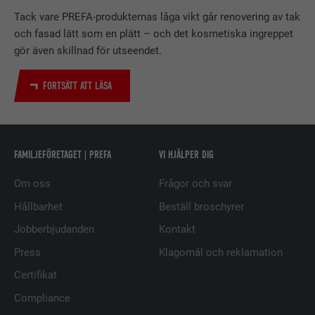
tjänster.
Tack vare PREFA-produkternas låga vikt går renovering av tak
och fasad lätt som en plätt – och det kosmetiska ingreppet
gör även skillnad för utseendet.
EFTERNAMN
bscookie
FORTSÄTT ATT LÄSA
LEVERANTÖRER
LinkedIn
PROCEDUR
2 år
Används av den sociala
FAMILJEFÖRETAGET | PREFA
VI HJÄLPER DIG
nätverkstjänsten LinkedIn för att
ÄNDAMÅL
Om oss
Frågor och svar
spåra användningen av inbäddade
tjänster.
Hållbarhet
Beställ broschyrer
Jobberbjudanden
Kontakt
EFTERNAMN
UserMatchHistory
Press
Klagomål och reklamation
Certifikat
LEVERANTÖRER
LinkedIn
Compliance
PROCEDUR
29 dagar