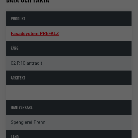
PRODUKT
Fasadsystem PREFALZ
FÄRG
02 P.10 antracit
ARKITEKT
-
HANTVERKARE
Spenglerei Prenn
LAND