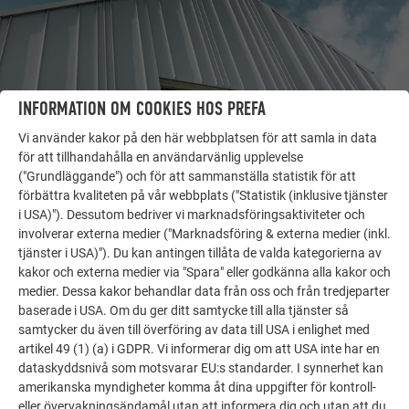
INFORMATION OM COOKIES HOS PREFA
Vi använder kakor på den här webbplatsen för att samla in data
för att tillhandahålla en användarvänlig upplevelse
("Grundläggande") och för att sammanställa statistik för att
förbättra kvaliteten på vår webbplats ("Statistik (inklusive tjänster
FLER OBJEKT
i USA)"). Dessutom bedriver vi marknadsföringsaktiviteter och
LÅT DIG INSPIRERAS
involverar externa medier ("Marknadsföring & externa medier (inkl.
tjänster i USA)"). Du kan antingen tillåta de valda kategorierna av
kakor och externa medier via "Spara" eller godkänna alla kakor och
PREFA:s referensgalleri visar hur mångsidigt
medier. Dessa kakor behandlar data från oss och från tredjeparter
aluminium kan användas. Upptäck fler imponerande
baserade i USA. Om du ger ditt samtycke till alla tjänster så
projekt med PREFA:s hållbara aluminiumlösningar för
samtycker du även till överföring av data till USA i enlighet med
tak, solenergi och fasader.
artikel 49 (1) (a) i GDPR. Vi informerar dig om att USA inte har en
dataskyddsnivå som motsvarar EU:s standarder. I synnerhet kan
amerikanska myndigheter komma åt dina uppgifter för kontroll-
SE FLER REFERENSER
eller övervakningsändamål utan att informera dig och utan att du