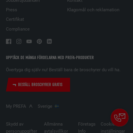
Jobberbjudanden
Kontakt
LEVERANTÖRER
LinkedIn
Press
Klagomål och reklamation
PROCEDUR
29 dagar
Certifikat
Compliance
Används för att spåra besökare på
flera webbplatser för att presentera
ÄNDAMÅL
relevanta annonser baserat på
besökarens preferenser.
UPPTÄCK DE MÅNGA FÖRDELARNA MED PREFA-PRODUKTER
Övertyga dig själv nu! Beställ bara de broschyrer du vill ha.
EFTERNAMN
lidc
LEVERANTÖRER
LinkedIn
BESTÄLL BROSCHYRER GRATIS
PROCEDUR
1 dag
My PREFA
Sverige
Används av den sociala
nätverkstjänsten LinkedIn för att
ÄNDAMÅL
spåra användningen av inbäddade
Skydd av
Allmänna
Företags
Cookie-
tjänster.
personuppgifter
avtalsvillkor
Info
inställningar