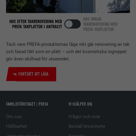
Används av den sociala
nätverkstjänsten LinkedIn för att
ÄNDAMÅL
spåra användningen av inbäddade
HUS INNAN
HUS EFTER TAKRENOVERING MED
tjänster.
TAKRENOVERING MED
PREFA TAKPLATTOR I ANTRACIT
PREFA-TAKPLATTOR
Tack vare PREFA-produkternas låga vikt går renovering av tak
EFTERNAMN
bscookie
och fasad lätt som en plätt – och det kosmetiska ingreppet
LEVERANTÖRER
LinkedIn
gör även skillnad för utseendet.
PROCEDUR
2 år
FORTSÄTT ATT LÄSA
Används av den sociala
nätverkstjänsten LinkedIn för att
ÄNDAMÅL
spåra användningen av inbäddade
FAMILJEFÖRETAGET | PREFA
VI HJÄLPER DIG
tjänster.
Om oss
Frågor och svar
EFTERNAMN
UserMatchHistory
Hållbarhet
Beställ broschyrer