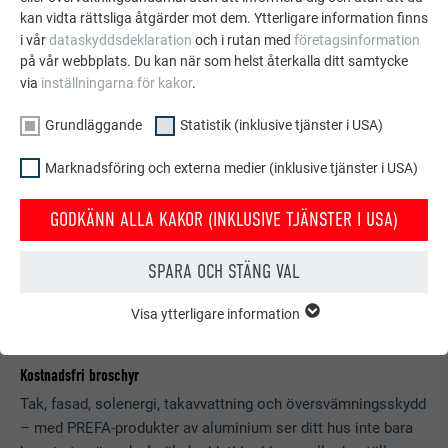
kan vidta rättsliga åtgärder mot dem. Ytterligare information finns
i vår
dataskyddsdeklaration
och i rutan med
företagsinformation
på vår webbplats. Du kan när som helst återkalla ditt samtycke
via
inställningarna för kakor
.
Grundläggande
Statistik (inklusive tjänster i USA)
Marknadsföring och externa medier (inklusive tjänster i USA)
GODKÄNN ALLA KAKOR (INKLUSIVE TJÄNSTER I USA)
SPARA OCH STÄNG VAL
Visa ytterligare information
GRUNDLÄGGANDE
Kakor från gruppen "Grundläggande" krävs för webbplatsens
grundläggande funktioner. Detta säkerställer att webbplatsen
Kostnadsfri broschyr
fungerar korrekt.
Tak, fasad, solenergi, takavvattning och översvämningsskydd
Visa information om kakor
– med PREFA-produkter av aluminium ser ditt hus inte bara
EFTERNAMN
PHPSESSID