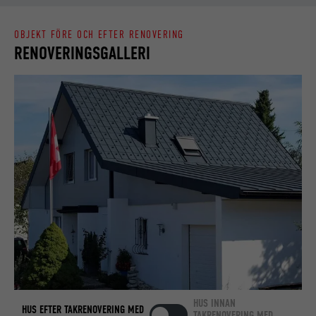
OBJEKT FÖRE OCH EFTER RENOVERING
EFTERNAMN
bcookie
RENOVERINGSGALLERI
LEVERANTÖRER
LinkedIn
PROCEDUR
2 år
Används av den sociala
nätverkstjänsten LinkedIn för att
ÄNDAMÅL
spåra användningen av inbäddade
tjänster.
EFTERNAMN
bscookie
LEVERANTÖRER
LinkedIn
PROCEDUR
2 år
HUS INNAN
HUS EFTER TAKRENOVERING MED
TAKRENOVERING MED