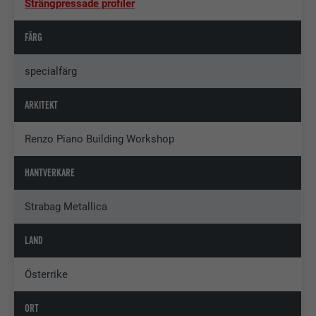
Strängpressade profiler
FÄRG
specialfärg
ARKITEKT
Renzo Piano Building Workshop
HANTVERKARE
Strabag Metallica
LAND
Österrike
ORT