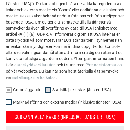
tjänster i USA)"). Du kan antingen tillåta de valda kategorierna av
kakor och externa medier via "Spara" eller godkänna alla kakor och
medier. Dessa kakor behandlar data från oss och från tredjeparter
baserade i USA. Om du ger ditt samtycke till alla tjänster så
samtycker du även till överföring av data till USA i enlighet med
artikel 49 (1) (a) i GDPR. Vi informerar dig om att USA inte har en
dataskyddsnivå som motsvarar EU:s standarder. I synnerhet kan
FLER OBJEKT
amerikanska myndigheter komma åt dina uppgifter för kontroll-
LÅT DIG INSPIRERAS
eller övervakningsändamål utan att informera dig och utan att du
kan vidta rättsliga åtgärder mot dem. Ytterligare information finns
PREFA:s referensgalleri visar hur mångsidigt
i vår
dataskyddsdeklaration
och i rutan med
företagsinformation
aluminium kan användas. Upptäck fler imponerande
på vår webbplats. Du kan när som helst återkalla ditt samtycke
via
inställningarna för kakor
.
projekt med PREFA:s hållbara aluminiumlösningar för
tak, solenergi och fasader.
Grundläggande
Statistik (inklusive tjänster i USA)
Marknadsföring och externa medier (inklusive tjänster i USA)
SE FLER REFERENSER
GODKÄNN ALLA KAKOR (INKLUSIVE TJÄNSTER I USA)