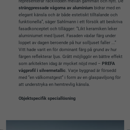
representerar räckvidden mellan gammalt och nytt. De
strängpressade vågorna av aluminium
bidrar med en
elegant känsla och är både estetiskt tilltalande och
funktionella”, säger Sahlmann i ett försök att beskriva
fasadkonceptet och tillägger: ”Likt keramiken leker
aluminiumet med ljuset. Fasaden växlar färg under
loppet av dagen beroende på hur solljuset faller ...”
Vitt hade varit en för dominant färg på grund av hur
färgen reflekterar ljus. Grått möjliggör en bättre effekt
som arkitekten idag är mycket nöjd med –
PREFA
vågprofil i silvermetallic
. Varje byggnad är försedd
med ”en välkomstgest” i form av en glaspaviljong för
att understryka en hemtrevlig känsla.
Objektspecifik speciallösning