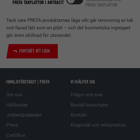
PREFA TAKPLATTOR I ANTRACIT
PREFA-TAKPLATTOR
Används av den sociala
nätverkstjänsten LinkedIn för att
ÄNDAMÅL
spåra användningen av inbäddade
Tack vare PREFA-produkternas låga vikt går renovering av tak
tjänster.
och fasad lätt som en plätt – och det kosmetiska ingreppet
gör även skillnad för utseendet.
EFTERNAMN
UserMatchHistory
FORTSÄTT ATT LÄSA
LEVERANTÖRER
LinkedIn
PROCEDUR
29 dagar
FAMILJEFÖRETAGET | PREFA
VI HJÄLPER DIG
Används för att spåra besökare på
Om oss
Frågor och svar
flera webbplatser för att presentera
ÄNDAMÅL
relevanta annonser baserat på
Hållbarhet
Beställ broschyrer
besökarens preferenser.
Jobberbjudanden
Kontakt
Press
Klagomål och reklamation
EFTERNAMN
lidc
Certifikat