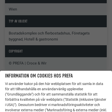
Wien
TYP AV OBJEKT
Bostadskomplex och flerbostadshus, Företagets
byggnad, Hotell & gastronomi
COPYRIGHT
© PREFA | Croce & Wir
INFORMATION OM COOKIES HOS PREFA
Vi använder kakor på den här webbplatsen för att samla in data
för att tillhandahålla en användarvänlig upplevelse
("Grundläggande") och för att sammanställa statistik för att
förbättra kvaliteten på vår webbplats ("Statistik (inklusive tjänster
i USA)"). Dessutom bedriver vi marknadsföringsaktiviteter och
involverar externa medier ("Marknadsföring & externa medier (inkl.