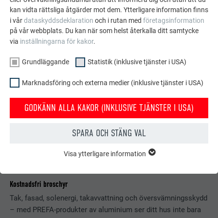
kan vidta rättsliga åtgärder mot dem. Ytterligare information finns
i vår
dataskyddsdeklaration
och i rutan med
företagsinformation
på vår webbplats. Du kan när som helst återkalla ditt samtycke
via
inställningarna för kakor
.
Grundläggande
Statistik (inklusive tjänster i USA)
Marknadsföring och externa medier (inklusive tjänster i USA)
GODKÄNN ALLA KAKOR (INKLUSIVE TJÄNSTER I USA)
SPARA OCH STÄNG VAL
Visa ytterligare information
GRUNDLÄGGANDE
Kakor från gruppen "Grundläggande" krävs för webbplatsens
grundläggande funktioner. Detta säkerställer att webbplatsen
Kostnadsfri broschyr
fungerar korrekt.
Tak, fasad, solenergi, takavvattning och översvämningsskydd
Visa information om kakor
EFTERNAMN
PHPSESSID
– med PREFA-produkter av aluminium ser ditt hus inte bara