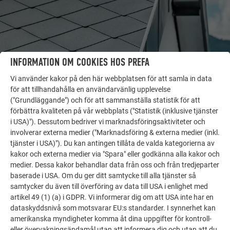
INFORMATION OM COOKIES HOS PREFA
Vi använder kakor på den här webbplatsen för att samla in data
för att tillhandahålla en användarvänlig upplevelse
("Grundläggande") och för att sammanställa statistik för att
förbättra kvaliteten på vår webbplats ("Statistik (inklusive tjänster
FLER OBJEKT
i USA)"). Dessutom bedriver vi marknadsföringsaktiviteter och
LÅT DIG INSPIRERAS
involverar externa medier ("Marknadsföring & externa medier (inkl.
tjänster i USA)"). Du kan antingen tillåta de valda kategorierna av
kakor och externa medier via "Spara" eller godkänna alla kakor och
PREFA:s referensgalleri visar hur mångsidigt
medier. Dessa kakor behandlar data från oss och från tredjeparter
aluminium kan användas. Upptäck fler imponerande
baserade i USA. Om du ger ditt samtycke till alla tjänster så
projekt med PREFA:s hållbara aluminiumlösningar för
samtycker du även till överföring av data till USA i enlighet med
tak, solenergi och fasader.
artikel 49 (1) (a) i GDPR. Vi informerar dig om att USA inte har en
dataskyddsnivå som motsvarar EU:s standarder. I synnerhet kan
amerikanska myndigheter komma åt dina uppgifter för kontroll-
SE FLER REFERENSER
eller övervakningsändamål utan att informera dig och utan att du