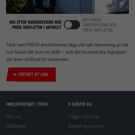
Används av den sociala
nätverkstjänsten LinkedIn för att
ÄNDAMÅL
spåra användningen av inbäddade
HUS INNAN
HUS EFTER TAKRENOVERING MED
tjänster.
TAKRENOVERING MED
PREFA TAKPLATTOR I ANTRACIT
PREFA-TAKPLATTOR
EFTERNAMN
bscookie
Tack vare PREFA-produkternas låga vikt går renovering av tak
och fasad lätt som en plätt – och det kosmetiska ingreppet
LEVERANTÖRER
LinkedIn
gör även skillnad för utseendet.
PROCEDUR
2 år
FORTSÄTT ATT LÄSA
Används av den sociala
nätverkstjänsten LinkedIn för att
ÄNDAMÅL
spåra användningen av inbäddade
FAMILJEFÖRETAGET | PREFA
VI HJÄLPER DIG
tjänster.
Om oss
Frågor och svar
EFTERNAMN
UserMatchHistory
Hållbarhet
Beställ broschyrer