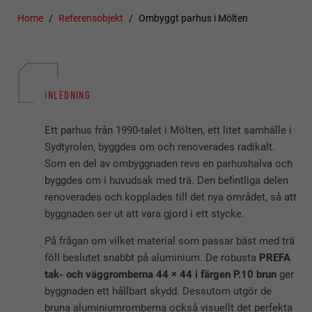
Home
Referensobjekt
Ombyggt parhus i Mölten
INLEDNING
Ett parhus från 1990-talet i Mölten, ett litet samhälle i
Sydtyrolen, byggdes om och renoverades radikalt.
Som en del av ombyggnaden revs en parhushalva och
byggdes om i huvudsak med trä. Den befintliga delen
renoverades och kopplades till det nya området, så att
byggnaden ser ut att vara gjord i ett stycke.
På frågan om vilket material som passar bäst med trä
föll beslutet snabbt på aluminium. De robusta
PREFA
tak- och väggromberna 44 × 44 i färgen P.10 brun
ger
byggnaden ett hållbart skydd. Dessutom utgör de
bruna aluminiumromberna också visuellt det perfekta