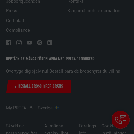
Jobberbjudanden
Kontakt
LEVERANTÖRER
LinkedIn
Press
Klagomål och reklamation
PROCEDUR
29 dagar
Certifikat
Compliance
Används för att spåra besökare på
flera webbplatser för att presentera
ÄNDAMÅL
relevanta annonser baserat på
besökarens preferenser.
UPPTÄCK DE MÅNGA FÖRDELARNA MED PREFA-PRODUKTER
EFTERNAMN
lidc
Övertyga dig själv nu! Beställ bara de broschyrer du vill ha.
LEVERANTÖRER
LinkedIn
BESTÄLL BROSCHYRER GRATIS
PROCEDUR
1 dag
My PREFA
Sverige
Används av den sociala
nätverkstjänsten LinkedIn för att
ÄNDAMÅL
spåra användningen av inbäddade
Skydd av
Allmänna
Företags
Cookie-
tjänster.
personuppgifter
avtalsvillkor
Info
inställningar