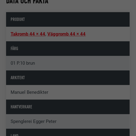
DATA OCH FAKTA
PRODUKT
Takromb 44 × 44
,
Väggromb 44 × 44
FÄRG
01 P.10 brun
ARKITEKT
Manuel Benedikter
HANTVERKARE
Spenglerei Egger Peter