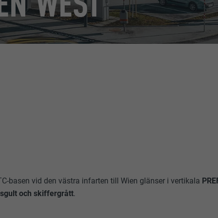
EN WEST
asen vid den västra infarten till Wien glänser i vertikala
PRE
sgult och skiffergrått
.