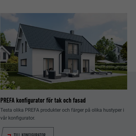
tiska data om
PREFA konfigurator för tak och fasad
Följ oss"-
Testa olika PREFA produkter och färger på olika hustyper i
låter att
vår konfigurator.
TILL KONFIGURATOR