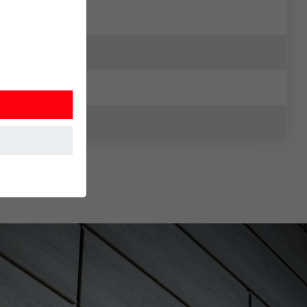
 Detta
. Information