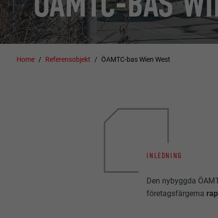
ÖAMTC-BAS WI
Home
Referensobjekt
ÖAMTC-bas Wien West
INLEDNING
Den nybyggda ÖAMTC-b
företagsfärgerna
rap