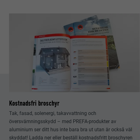
EFTERNAMN
EFTERNAMN
LEVERANTÖ
LEVERANTÖ
PROCEDUR
PROCEDUR
ÄNDAMÅL
ÄNDAMÅL
EFTERNAMN
EFTERNAMN
LEVERANTÖ
LEVERANTÖ
PROCEDUR
PROCEDUR
Kostnadsfri broschyr
Tak, fasad, solenergi, takavvattning och
ÄNDAMÅL
ÄNDAMÅL
översvämningsskydd – med PREFA-produkter av
aluminium ser ditt hus inte bara bra ut utan är också väl
skyddat! Ladda ner eller beställ kostnadsfritt broschyren