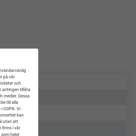
användarvänlig
en på vår
iviteter och
 antingen tillåta
ch medier. Dessa
 till alla
) i GDPR. Vi
synnerhet kan
l utan att
 finns i vår
 som helst