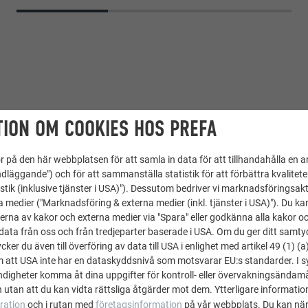
ION OM COOKIES HOS PREFA
 på den här webbplatsen för att samla in data för att tillhandahålla en 
dläggande") och för att sammanställa statistik för att förbättra kvalitet
ing
stik (inklusive tjänster i USA)"). Dessutom bedriver vi marknadsföringsakt
a medier ("Marknadsföring & externa medier (inkl. tjänster i USA)"). Du kan
erna av kakor och externa medier via "Spara" eller godkänna alla kakor o
cialfärg
ata från oss och från tredjeparter baserade i USA. Om du ger ditt samtycke
ker du även till överföring av data till USA i enlighet med artikel 49 (1) (a
hler & Traupmann Architekten
m att USA inte har en dataskyddsnivå som motsvarar EU:s standarder. I 
igheter komma åt dina uppgifter för kontroll- eller övervakningsändamå
teiner GmbH
 utan att du kan vidta rättsliga åtgärder mot dem. Ytterligare information
ration
och i rutan med
företagsinformation
på vår webbplats. Du kan när