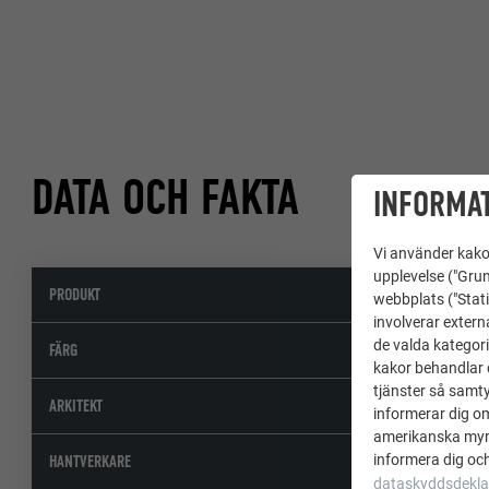
DATA OCH FAKTA
INFORMAT
Vi använder kakor
upplevelse ("Grun
PRODUKT
Sid
webbplats ("Stati
involverar extern
de valda kategori
spe
FÄRG
kakor behandlar d
tjänster så samtyc
Pic
ARKITEKT
informerar dig o
amerikanska mynd
Pas
informera dig och
HANTVERKARE
dataskyddsdekla