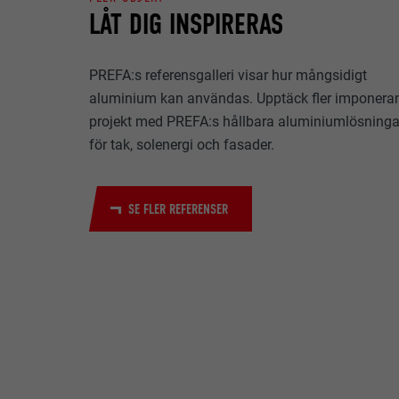
LÅT DIG INSPIRERAS
EFTERNAMN
ÄNDAMÅL
MARKNADSFÖRIN
LEVERANTÖ
PREFA:s referensgalleri visar hur mångsidigt
Kakor för "Mark
aluminium kan användas. Upptäck fler imponera
(tredjepartslev
PROCEDUR
projekt med PREFA:s hållbara aluminiumlösninga
olika webbplats
EFTERNAMN
till innehåll fr
för tak, solenergi och fasader.
ÄNDAMÅL
LEVERANTÖ
EFTERNAMN
PROCEDUR
SE FLER REFERENSER
LEVERANTÖ
EFTERNAMN
PROCEDUR
LEVERANTÖ
ÄNDAMÅL
PROCEDUR
ÄNDAMÅL
ÄNDAMÅL