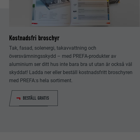
EFTERNAMN
EFTERNAMN
LEVERANTÖ
LEVERANTÖ
PROCEDUR
PROCEDUR
Kostnadsfri broschyr
ÄNDAMÅL
Tak, fasad, solenergi, takavvattning och
ÄNDAMÅL
översvämningsskydd – med PREFA-produkter av
aluminium ser ditt hus inte bara bra ut utan är också väl
EFTERNAMN
skyddat! Ladda ner eller beställ kostnadsfritt broschyren
EFTERNAMN
med PREFA:s hela sortiment.
LEVERANTÖ
LEVERANTÖ
BESTÄLL GRATIS
PROCEDUR
PROCEDUR
ÄNDAMÅL
ÄNDAMÅL