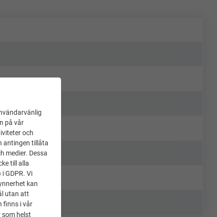
användarvänlig
en på vår
iviteter och
 antingen tillåta
ch medier. Dessa
 till alla
) i GDPR. Vi
synnerhet kan
l utan att
 finns i vår
 som helst