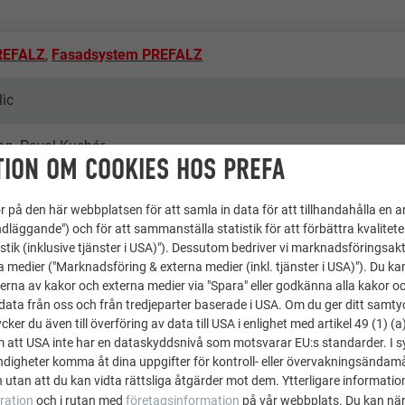
REFALZ
,
Fasadsystem PREFALZ
lic
Ing. Pavol Kuchár
ION OM COOKIES HOS PREFA
HAR
 på den här webbplatsen för att samla in data för att tillhandahålla en 
dläggande") och för att sammanställa statistik för att förbättra kvalitet
stik (inklusive tjänster i USA)"). Dessutom bedriver vi marknadsföringsakt
a medier ("Marknadsföring & externa medier (inkl. tjänster i USA)"). Du kan
- Tatranská Lomnica
erna av kakor och externa medier via "Spara" eller godkänna alla kakor o
ata från oss och från tredjeparter baserade i USA. Om du ger ditt samtycke
ker du även till överföring av data till USA i enlighet med artikel 49 (1) (a
ggnader och andra anläggningar
m att USA inte har en dataskyddsnivå som motsvarar EU:s standarder. I 
igheter komma åt dina uppgifter för kontroll- eller övervakningsändamå
ce & Wir
 utan att du kan vidta rättsliga åtgärder mot dem. Ytterligare information
ration
och i rutan med
företagsinformation
på vår webbplats. Du kan när