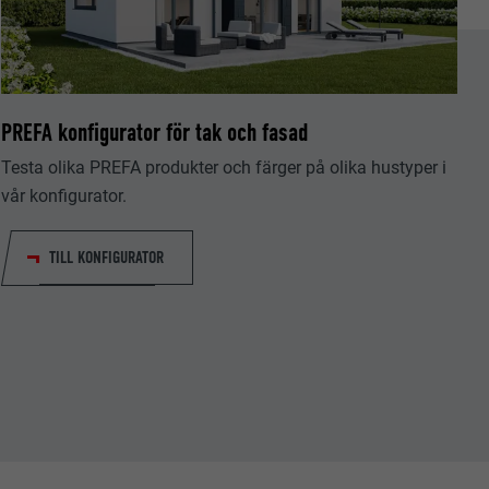
PREFA konfigurator för tak och fasad
tiska data om
Testa olika PREFA produkter och färger på olika hustyper i
vår konfigurator.
TILL KONFIGURATOR
Följ oss"-
låter att