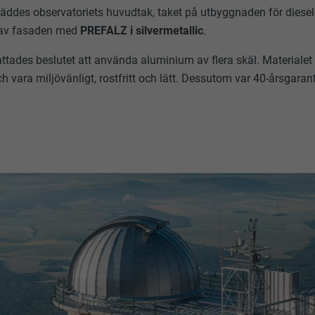
läddes observatoriets huvudtak, taket på utbyggnaden för diese
 av fasaden med
PREFALZ i silvermetallic
.
fattades beslutet att använda aluminium av flera skäl. Materialet
h vara miljövänligt, rostfritt och lätt. Dessutom var 40-årsgaran