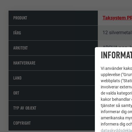
PRODUKT
Taksystem P
12 silvermetal
FÄRG
ARCHA s.r.o. 
ARKITEKT
INFORMAT
Strechy ZAC
HANTVERKARE
Vi använder kakor
upplevelse ("Grun
Slovakien
LAND
webbplats ("Stati
involverar extern
Vysoké Tatry 
ORT
de valda kategori
kakor behandlar d
tjänster så samtyc
Offentliga by
TYP AV OBJEKT
informerar dig o
amerikanska mynd
© PREFA | Cro
COPYRIGHT
informera dig och
dataskyddsdekla