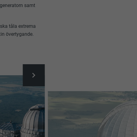
lgeneratorn samt
 ska tåla extrema
tin övertygande.