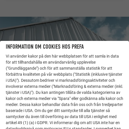
INFORMATION OM COOKIES HOS PREFA
Vi använder kakor på den här webbplatsen för att samla in data
för att tillhandahålla en användarvänlig upplevelse
("Grundläggande") och för att sammanställa statistik för att
förbättra kvaliteten på vår webbplats ("Statistik (inklusive tjänster
i USA)"). Dessutom bedriver vi marknadsföringsaktiviteter och
involverar externa medier ("Marknadsföring & externa medier (inkl.
FLER OBJEKT
tjänster i USA)"). Du kan antingen tillåta de valda kategorierna av
LÅT DIG INSPIRERAS
kakor och externa medier via "Spara" eller godkänna alla kakor och
medier. Dessa kakor behandlar data från oss och från tredjeparter
baserade i USA. Om du ger ditt samtycke till alla tjänster så
PREFA:s referensgalleri visar hur mångsidigt
samtycker du även till överföring av data till USA i enlighet med
aluminium kan användas. Upptäck fler imponerande
artikel 49 (1) (a) i GDPR. Vi informerar dig om att USA inte har en
projekt med PREFA:s hållbara aluminiumlösningar för
dataskyddsnivå som motsvarar EU:s standarder. I synnerhet kan