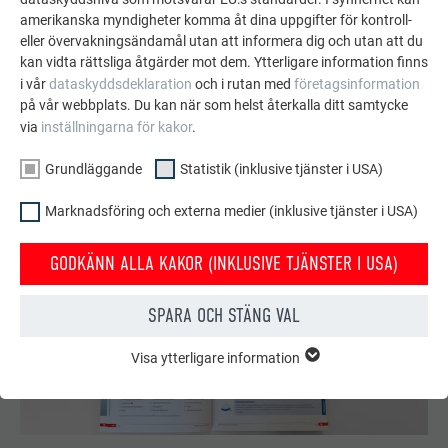
tak, solenergi och fasader.
amerikanska myndigheter komma åt dina uppgifter för kontroll-
eller övervakningsändamål utan att informera dig och utan att du
kan vidta rättsliga åtgärder mot dem. Ytterligare information finns
SE FLER REFERENSER
i vår
dataskyddsdeklaration
och i rutan med
företagsinformation
på vår webbplats. Du kan när som helst återkalla ditt samtycke
via
inställningarna för kakor
.
Grundläggande
Statistik (inklusive tjänster i USA)
Marknadsföring och externa medier (inklusive tjänster i USA)
GODKÄNN ALLA KAKOR (INKLUSIVE TJÄNSTER I USA)
SPARA OCH STÄNG VAL
Visa ytterligare information
GRUNDLÄGGANDE
Kakor från gruppen "Grundläggande" krävs för webbplatsens
grundläggande funktioner. Detta säkerställer att webbplatsen
fungerar korrekt.