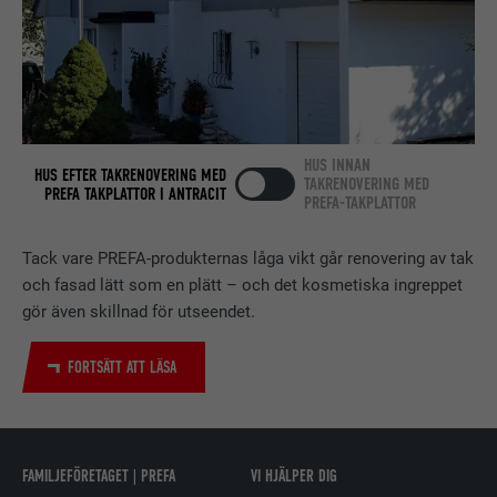
PROCEDUR
2 år
Används av den sociala
nätverkstjänsten LinkedIn för att
ÄNDAMÅL
spåra användningen av inbäddade
tjänster.
HUS INNAN
HUS EFTER TAKRENOVERING MED
TAKRENOVERING MED
PREFA TAKPLATTOR I ANTRACIT
PREFA-TAKPLATTOR
EFTERNAMN
bscookie
Tack vare PREFA-produkternas låga vikt går renovering av tak
LEVERANTÖRER
LinkedIn
och fasad lätt som en plätt – och det kosmetiska ingreppet
PROCEDUR
2 år
gör även skillnad för utseendet.
Används av den sociala
FORTSÄTT ATT LÄSA
nätverkstjänsten LinkedIn för att
ÄNDAMÅL
spåra användningen av inbäddade
tjänster.
FAMILJEFÖRETAGET | PREFA
VI HJÄLPER DIG