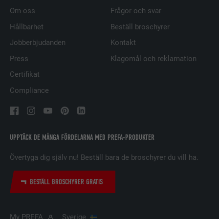
EFTERNAMN
UserMatchHistory
Om oss
Frågor och svar
Hållbarhet
Beställ broschyrer
LEVERANTÖRER
LinkedIn
Jobberbjudanden
Kontakt
PROCEDUR
29 dagar
Press
Klagomål och reklamation
Används för att spåra besökare på
Certifikat
flera webbplatser för att presentera
ÄNDAMÅL
Compliance
relevanta annonser baserat på
besökarens preferenser.
EFTERNAMN
lidc
UPPTÄCK DE MÅNGA FÖRDELARNA MED PREFA-PRODUKTER
Övertyga dig själv nu! Beställ bara de broschyrer du vill ha.
LEVERANTÖRER
LinkedIn
PROCEDUR
1 dag
BESTÄLL BROSCHYRER GRATIS
Används av den sociala
nätverkstjänsten LinkedIn för att
My PREFA
Sverige
ÄNDAMÅL