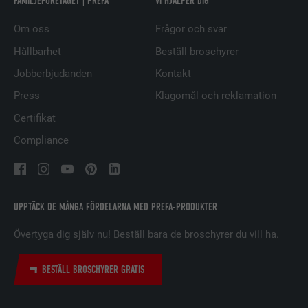
FAMILJEFÖRETAGET | PREFA
VI HJÄLPER DIG
EFTERNAMN
UserMatchHistory
Om oss
Frågor och svar
LEVERANTÖRER
LinkedIn
Hållbarhet
Beställ broschyrer
Jobberbjudanden
Kontakt
PROCEDUR
29 dagar
Press
Klagomål och reklamation
Används för att spåra besökare på
Certifikat
flera webbplatser för att presentera
ÄNDAMÅL
relevanta annonser baserat på
Compliance
besökarens preferenser.
EFTERNAMN
lidc
UPPTÄCK DE MÅNGA FÖRDELARNA MED PREFA-PRODUKTER
LEVERANTÖRER
LinkedIn
Övertyga dig själv nu! Beställ bara de broschyrer du vill ha.
PROCEDUR
1 dag
BESTÄLL BROSCHYRER GRATIS
Används av den sociala
nätverkstjänsten LinkedIn för att