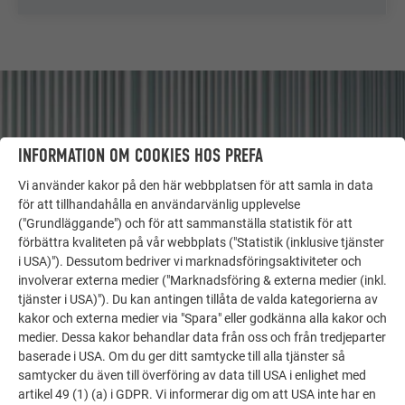
INFORMATION OM COOKIES HOS PREFA
Vi använder kakor på den här webbplatsen för att samla in data
för att tillhandahålla en användarvänlig upplevelse
("Grundläggande") och för att sammanställa statistik för att
förbättra kvaliteten på vår webbplats ("Statistik (inklusive tjänster
i USA)"). Dessutom bedriver vi marknadsföringsaktiviteter och
involverar externa medier ("Marknadsföring & externa medier (inkl.
tjänster i USA)"). Du kan antingen tillåta de valda kategorierna av
FLER OBJEKT
kakor och externa medier via "Spara" eller godkänna alla kakor och
LÅT DIG INSPIRERAS
medier. Dessa kakor behandlar data från oss och från tredjeparter
baserade i USA. Om du ger ditt samtycke till alla tjänster så
PREFA:s referensgalleri visar hur mångsidigt
samtycker du även till överföring av data till USA i enlighet med
aluminium kan användas. Upptäck fler imponerande
artikel 49 (1) (a) i GDPR. Vi informerar dig om att USA inte har en