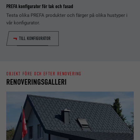
EFTERNAMN
_gaexp
PREFA konfigurator för tak och fasad
Lagrar den användarvalda
Testa olika PREFA produkter och färger på olika hustyper i
ÄNDAMÅL
LEVERANTÖRER
Google Optimize
språkversionen av en webbplats.
vår konfigurator.
PROCEDUR
90 dagar
TILL KONFIGURATOR
EFTERNAMN
lang
Installeras som ett test för att
kontrollera om webbläsaren tillåter
LEVERANTÖRER
LinkedIn
ÄNDAMÅL
att kakor installeras. Innehåller inga
identifieringsdetaljer.
PROCEDUR
Session
OBJEKT FÖRE OCH EFTER RENOVERING
RENOVERINGSGALLERI
Ställs in av LinkedIn när en webbsida
ÄNDAMÅL
innehåller ett inbäddat "Följ oss"-
fönster.
EFTERNAMN
bcookie
LEVERANTÖRER
LinkedIn