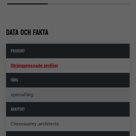
DATA OCH FAKTA
PRODUKT
Strängpressade profiler
FÄRG
specialfärg
ARKITEKT
Cheseauxrey ,architects