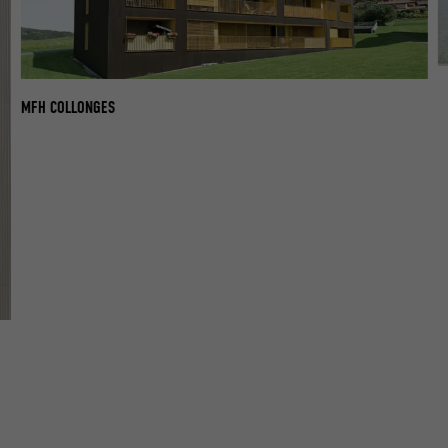
M
MFH COLLONGES