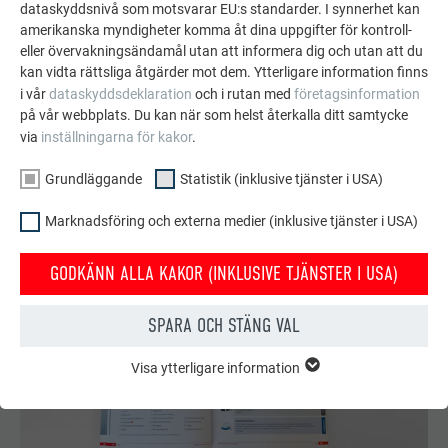
projekt med PREFA:s hållbara aluminiumlösningar för
dataskyddsnivå som motsvarar EU:s standarder. I synnerhet kan
amerikanska myndigheter komma åt dina uppgifter för kontroll-
tak, solenergi och fasader.
eller övervakningsändamål utan att informera dig och utan att du
kan vidta rättsliga åtgärder mot dem. Ytterligare information finns
i vår
dataskyddsdeklaration
och i rutan med
företagsinformation
SE FLER REFERENSER
på vår webbplats. Du kan när som helst återkalla ditt samtycke
via
inställningarna för kakor
.
Grundläggande
Statistik (inklusive tjänster i USA)
Marknadsföring och externa medier (inklusive tjänster i USA)
GODKÄNN ALLA KAKOR (INKLUSIVE TJÄNSTER I USA)
SPARA OCH STÄNG VAL
Visa ytterligare information
GRUNDLÄGGANDE
Kakor från gruppen "Grundläggande" krävs för webbplatsens
grundläggande funktioner. Detta säkerställer att webbplatsen
fungerar korrekt.