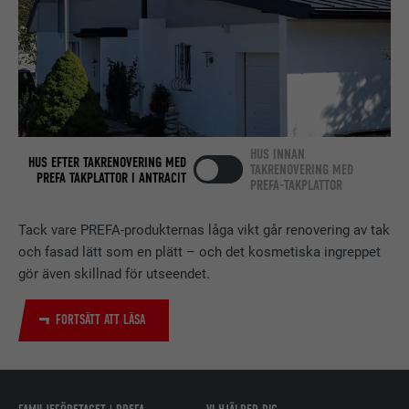
PROCEDUR
2 år
Används av den sociala
nätverkstjänsten LinkedIn för att
ÄNDAMÅL
spåra användningen av inbäddade
tjänster.
HUS INNAN
HUS EFTER TAKRENOVERING MED
TAKRENOVERING MED
PREFA TAKPLATTOR I ANTRACIT
EFTERNAMN
bscookie
PREFA-TAKPLATTOR
LEVERANTÖRER
LinkedIn
Tack vare PREFA-produkternas låga vikt går renovering av tak
och fasad lätt som en plätt – och det kosmetiska ingreppet
PROCEDUR
2 år
gör även skillnad för utseendet.
Används av den sociala
FORTSÄTT ATT LÄSA
nätverkstjänsten LinkedIn för att
ÄNDAMÅL
spåra användningen av inbäddade
tjänster.