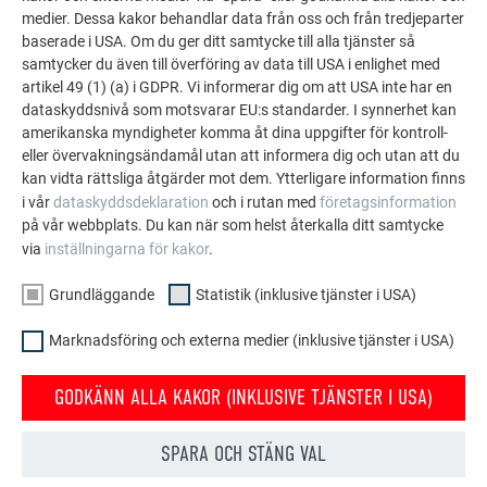
medier. Dessa kakor behandlar data från oss och från tredjeparter
baserade i USA. Om du ger ditt samtycke till alla tjänster så
samtycker du även till överföring av data till USA i enlighet med
FLER OBJEKT
artikel 49 (1) (a) i GDPR. Vi informerar dig om att USA inte har en
LÅT DIG INSPIRERAS
dataskyddsnivå som motsvarar EU:s standarder. I synnerhet kan
amerikanska myndigheter komma åt dina uppgifter för kontroll-
eller övervakningsändamål utan att informera dig och utan att du
PREFA:s referensgalleri visar hur mångsidigt
kan vidta rättsliga åtgärder mot dem. Ytterligare information finns
aluminium kan användas. Upptäck fler imponerande
i vår
dataskyddsdeklaration
och i rutan med
företagsinformation
projekt med PREFA:s hållbara aluminiumlösningar för
på vår webbplats. Du kan när som helst återkalla ditt samtycke
tak, solenergi och fasader.
via
inställningarna för kakor
.
Grundläggande
Statistik (inklusive tjänster i USA)
SE FLER REFERENSER
Marknadsföring och externa medier (inklusive tjänster i USA)
GODKÄNN ALLA KAKOR (INKLUSIVE TJÄNSTER I USA)
SPARA OCH STÄNG VAL