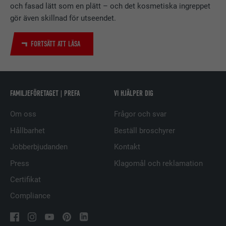
ÄNDAMÅL
och fasad lätt som en plätt – och det kosmetiska ingreppet
spåra användningen av inbäddade
gör även skillnad för utseendet.
tjänster.
FORTSÄTT ATT LÄSA
EFTERNAMN
UserMatchHistory
LEVERANTÖRER
LinkedIn
FAMILJEFÖRETAGET | PREFA
VI HJÄLPER DIG
PROCEDUR
29 dagar
Om oss
Frågor och svar
Används för att spåra besökare på
Hållbarhet
Beställ broschyrer
flera webbplatser för att presentera
ÄNDAMÅL
Jobberbjudanden
Kontakt
relevanta annonser baserat på
besökarens preferenser.
Press
Klagomål och reklamation
Certifikat
EFTERNAMN
lidc
Compliance
LEVERANTÖRER
LinkedIn