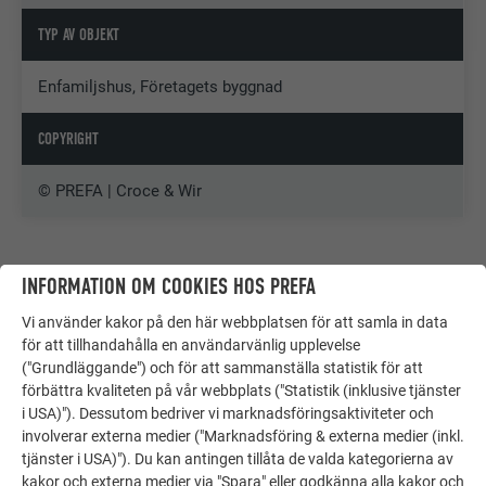
TYP AV OBJEKT
Enfamiljshus, Företagets byggnad
COPYRIGHT
© PREFA | Croce & Wir
INFORMATION OM COOKIES HOS PREFA
Vi använder kakor på den här webbplatsen för att samla in data
för att tillhandahålla en användarvänlig upplevelse
("Grundläggande") och för att sammanställa statistik för att
förbättra kvaliteten på vår webbplats ("Statistik (inklusive tjänster
i USA)"). Dessutom bedriver vi marknadsföringsaktiviteter och
involverar externa medier ("Marknadsföring & externa medier (inkl.
tjänster i USA)"). Du kan antingen tillåta de valda kategorierna av
kakor och externa medier via "Spara" eller godkänna alla kakor och