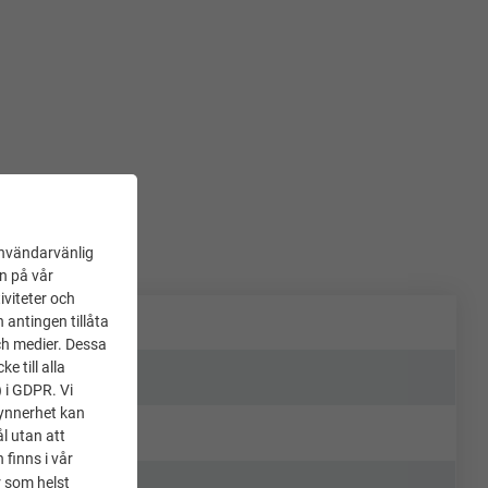
användarvänlig
en på vår
iviteter och
 antingen tillåta
ch medier. Dessa
 till alla
) i GDPR. Vi
synnerhet kan
l utan att
 finns i vår
 som helst