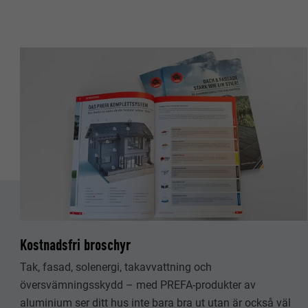
EFTERNAMN
EFTERNAMN
LEVERANTÖ
LEVERANTÖ
PROCEDUR
PROCEDUR
ÄNDAMÅL
ÄNDAMÅL
EFTERNAMN
EFTERNAMN
LEVERANTÖ
LEVERANTÖ
PROCEDUR
PROCEDUR
Kostnadsfri broschyr
ÄNDAMÅL
ÄNDAMÅL
Tak, fasad, solenergi, takavvattning och
översvämningsskydd – med PREFA-produkter av
aluminium ser ditt hus inte bara bra ut utan är också väl