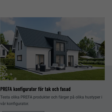
tiska data om
PREFA konfigurator för tak och fasad
Följ oss"-
låter att
Testa olika PREFA produkter och färger på olika hustyper i
vår konfigurator.