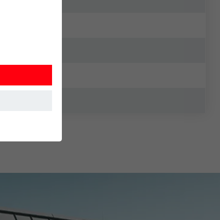
 Detta
. Information