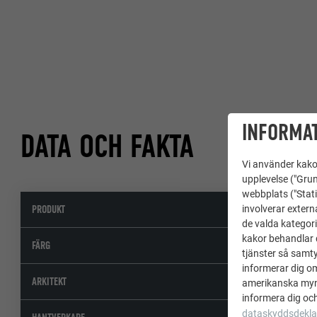
INFORMAT
DATA OCH FAKTA
Vi använder kakor
upplevelse ("Grun
webbplats ("Stati
PRODUKT
T
involverar extern
de valda kategori
kakor behandlar d
46
FÄRG
tjänster så samtyc
informerar dig o
MH
ARKITEKT
amerikanska mynd
informera dig och
dataskyddsdekla
St