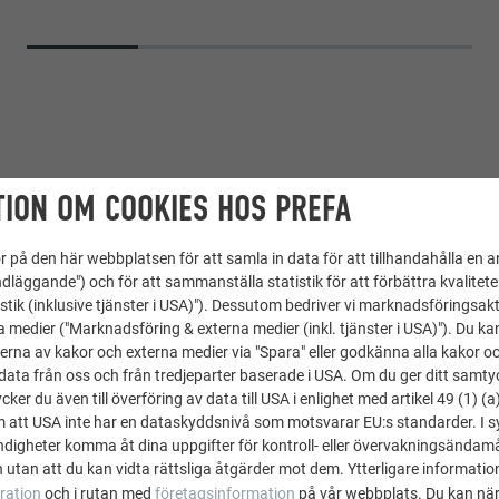
ION OM COOKIES HOS PREFA
 på den här webbplatsen för att samla in data för att tillhandahålla en 
dläggande") och för att sammanställa statistik för att förbättra kvalitet
stik (inklusive tjänster i USA)"). Dessutom bedriver vi marknadsföringsakt
aksystem PREFALZ
a medier ("Marknadsföring & externa medier (inkl. tjänster i USA)"). Du kan
erna av kakor och externa medier via "Spara" eller godkänna alla kakor o
ata från oss och från tredjeparter baserade i USA. Om du ger ditt samtycke
 P.10 patinagrön
ker du även till överföring av data till USA i enlighet med artikel 49 (1) (a
m att USA inte har en dataskyddsnivå som motsvarar EU:s standarder. I 
M Architects, Wien
igheter komma åt dina uppgifter för kontroll- eller övervakningsändamå
 utan att du kan vidta rättsliga åtgärder mot dem. Ytterligare information
ration
och i rutan med
företagsinformation
på vår webbplats. Du kan när
rabag Metallica