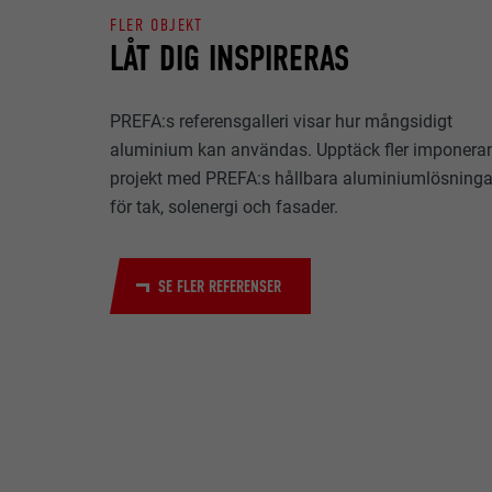
FLER OBJEKT
EFTERNAMN
LÅT DIG INSPIRERAS
ÄNDAMÅL
MARKNADSFÖRIN
LEVERANTÖ
Kakor för "Mark
PREFA:s referensgalleri visar hur mångsidigt
(tredjepartslev
PROCEDUR
aluminium kan användas. Upptäck fler imponera
olika webbplats
EFTERNAMN
till innehåll fr
projekt med PREFA:s hållbara aluminiumlösninga
ÄNDAMÅL
LEVERANTÖ
för tak, solenergi och fasader.
EFTERNAMN
PROCEDUR
LEVERANTÖ
EFTERNAMN
SE FLER REFERENSER
PROCEDUR
LEVERANTÖ
ÄNDAMÅL
PROCEDUR
ÄNDAMÅL
ÄNDAMÅL