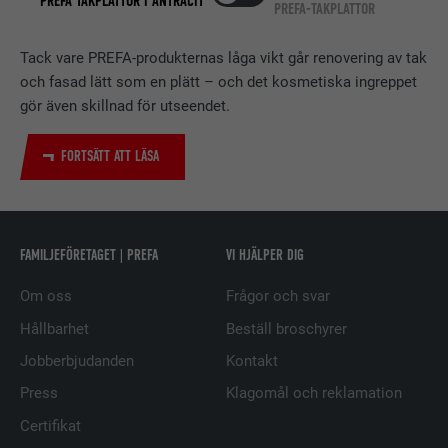
PREFA TAKPLATTOR I ANTRACIT
PREFA-TAKPLATTOR
Används av den sociala
nätverkstjänsten LinkedIn för att
ÄNDAMÅL
spåra användningen av inbäddade
Tack vare PREFA-produkternas låga vikt går renovering av tak
tjänster.
och fasad lätt som en plätt – och det kosmetiska ingreppet
gör även skillnad för utseendet.
EFTERNAMN
UserMatchHistory
FORTSÄTT ATT LÄSA
LEVERANTÖRER
LinkedIn
PROCEDUR
29 dagar
FAMILJEFÖRETAGET | PREFA
VI HJÄLPER DIG
Används för att spåra besökare på
Om oss
Frågor och svar
flera webbplatser för att presentera
ÄNDAMÅL
relevanta annonser baserat på
Hållbarhet
Beställ broschyrer
besökarens preferenser.
Jobberbjudanden
Kontakt
Press
Klagomål och reklamation
EFTERNAMN
lidc
Certifikat