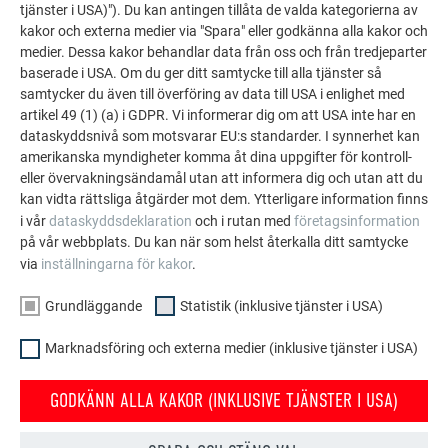
tjänster i USA)"). Du kan antingen tillåta de valda kategorierna av
kakor och externa medier via "Spara" eller godkänna alla kakor och
medier. Dessa kakor behandlar data från oss och från tredjeparter
baserade i USA. Om du ger ditt samtycke till alla tjänster så
samtycker du även till överföring av data till USA i enlighet med
artikel 49 (1) (a) i GDPR. Vi informerar dig om att USA inte har en
dataskyddsnivå som motsvarar EU:s standarder. I synnerhet kan
FLER OBJEKT
amerikanska myndigheter komma åt dina uppgifter för kontroll-
LÅT DIG INSPIRERAS
eller övervakningsändamål utan att informera dig och utan att du
kan vidta rättsliga åtgärder mot dem. Ytterligare information finns
PREFA:s referensgalleri visar hur mångsidigt
i vår
dataskyddsdeklaration
och i rutan med
företagsinformation
aluminium kan användas. Upptäck fler imponerande
på vår webbplats. Du kan när som helst återkalla ditt samtycke
projekt med PREFA:s hållbara aluminiumlösningar för
via
inställningarna för kakor
.
tak, solenergi och fasader.
Grundläggande
Statistik (inklusive tjänster i USA)
Marknadsföring och externa medier (inklusive tjänster i USA)
SE FLER REFERENSER
GODKÄNN ALLA KAKOR (INKLUSIVE TJÄNSTER I USA)