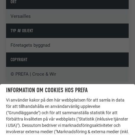
ORT
Versailles
TYP AV OBJEKT
Företagets byggnad
COPYRIGHT
© PREFA | Croce & Wir
INFORMATION OM COOKIES HOS PREFA
Vi använder kakor på den här webbplatsen för att samla in data
för att tillhandahålla en användarvänlig upplevelse
("Grundläggande") och för att sammanställa statistik för att
förbättra kvaliteten på vår webbplats ("Statistik (inklusive tjänster
i USA)"). Dessutom bedriver vi marknadsföringsaktiviteter och
involverar externa medier ("Marknadsföring & externa medier (inkl.