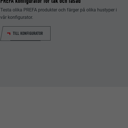
PREFA konfigurator för tak och fasad
Testa olika PREFA produkter och färger på olika hustyper i
vår konfigurator.
TILL KONFIGURATOR
tiska data om
Följ oss"-
låter att