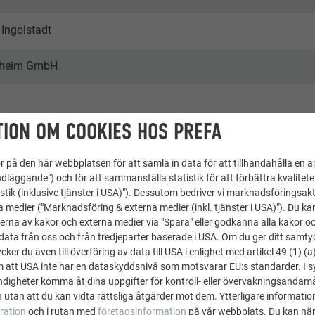
 Ingolstadt
sheim GmbH
ION OM COOKIES HOS PREFA
 på den här webbplatsen för att samla in data för att tillhandahålla en 
entliga byggnader och andra anläggningar
dläggande") och för att sammanställa statistik för att förbättra kvalitet
stik (inklusive tjänster i USA)"). Dessutom bedriver vi marknadsföringsakt
a medier ("Marknadsföring & externa medier (inkl. tjänster i USA)"). Du kan
erna av kakor och externa medier via "Spara" eller godkänna alla kakor o
ata från oss och från tredjeparter baserade i USA. Om du ger ditt samtycke
ker du även till överföring av data till USA i enlighet med artikel 49 (1) (a
m att USA inte har en dataskyddsnivå som motsvarar EU:s standarder. I 
igheter komma åt dina uppgifter för kontroll- eller övervakningsändamå
 utan att du kan vidta rättsliga åtgärder mot dem. Ytterligare information
ration
och i rutan med
företagsinformation
på vår webbplats. Du kan när