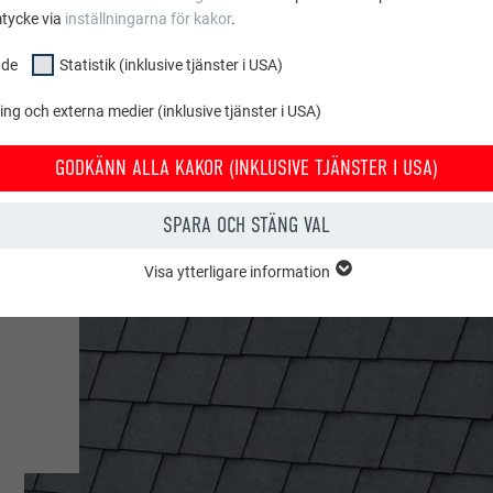
mtycke via
inställningarna för kakor
.
nde
Statistik (inklusive tjänster i USA)
g och externa medier (inklusive tjänster i USA)
GODKÄNN ALLA KAKOR (INKLUSIVE TJÄNSTER I USA)
SPARA OCH STÄNG VAL
nde
Visa ytterligare information
E
r
ppen "Grundläggande" krävs för webbplatsens grundläggande funktioner.
t webbplatsen fungerar korrekt.
Visa information om kakor
PHPSESSID
USIVE TJÄNSTER I USA)
RER
PHP
stik (inkl. tjänster i USA)" hjälper oss att förstå hur webbplatsen används
tt förbättra användarupplevelsen på webbplatsen.
Session