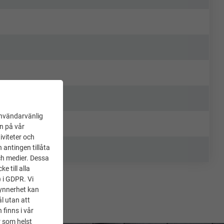
användarvänlig
en på vår
iviteter och
 antingen tillåta
ch medier. Dessa
 till alla
) i GDPR. Vi
synnerhet kan
l utan att
 finns i vår
 som helst