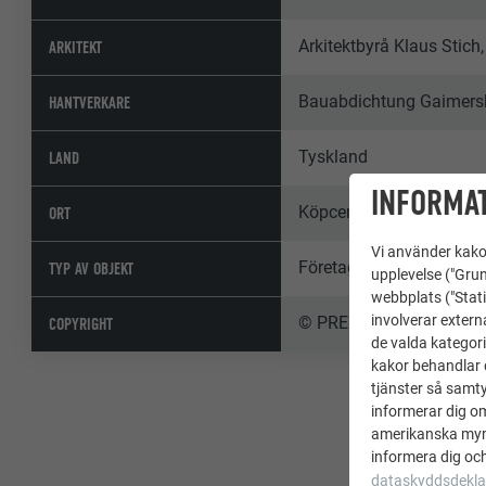
Arkitektbyrå Klaus Stich,
ARKITEKT
Bauabdichtung Gaimer
HANTVERKARE
Tyskland
LAND
INFORMAT
Köpcentrum Ingolstadt
ORT
Vi använder kakor
Företagets byggnad, Off
TYP AV OBJEKT
upplevelse ("Grun
webbplats ("Stati
involverar extern
© PREFA | Croce & Wir
COPYRIGHT
de valda kategori
kakor behandlar d
tjänster så samtyc
informerar dig o
amerikanska mynd
informera dig och
dataskyddsdekla