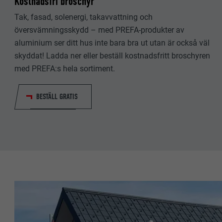
Kostnadsfri broschyr
EFTERNAMN
EFTERNAMN
Tak, fasad, solenergi, takavvattning och
LEVERANTÖ
översvämningsskydd – med PREFA-produkter av
LEVERANTÖ
aluminium ser ditt hus inte bara bra ut utan är också väl
PROCEDUR
skyddat! Ladda ner eller beställ kostnadsfritt broschyren
PROCEDUR
med PREFA:s hela sortiment.
ÄNDAMÅL
ÄNDAMÅL
BESTÄLL GRATIS
EFTERNAMN
EFTERNAMN
LEVERANTÖ
LEVERANTÖ
PROCEDUR
PROCEDUR
ÄNDAMÅL
ÄNDAMÅL