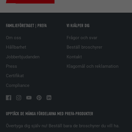
EFTERNAMN
UserMatchHistory
FAMILJEFÖRETAGET | PREFA
VI HJÄLPER DIG
LEVERANTÖRER
LinkedIn
Om oss
Frågor och svar
PROCEDUR
29 dagar
Hållbarhet
Beställ broschyrer
Jobberbjudanden
Kontakt
Används för att spåra besökare på
flera webbplatser för att presentera
Press
Klagomål och reklamation
ÄNDAMÅL
relevanta annonser baserat på
Certifikat
besökarens preferenser.
Compliance
EFTERNAMN
lidc
LEVERANTÖRER
LinkedIn
UPPTÄCK DE MÅNGA FÖRDELARNA MED PREFA-PRODUKTER
PROCEDUR
1 dag
Övertyga dig själv nu! Beställ bara de broschyrer du vill ha.