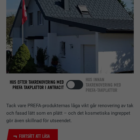
LEVERANTÖRER
LinkedIn
PROCEDUR
2 år
Används av den sociala
nätverkstjänsten LinkedIn för att
ÄNDAMÅL
spåra användningen av inbäddade
tjänster.
EFTERNAMN
bscookie
HUS INNAN
HUS EFTER TAKRENOVERING MED
TAKRENOVERING MED
PREFA TAKPLATTOR I ANTRACIT
LEVERANTÖRER
LinkedIn
PREFA-TAKPLATTOR
PROCEDUR
2 år
Tack vare PREFA-produkternas låga vikt går renovering av tak
och fasad lätt som en plätt – och det kosmetiska ingreppet
Används av den sociala
gör även skillnad för utseendet.
nätverkstjänsten LinkedIn för att
ÄNDAMÅL
spåra användningen av inbäddade
FORTSÄTT ATT LÄSA
tjänster.