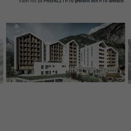
Valet föll på
PREFALZ i P.10 prefavit och P.10 antracit
.