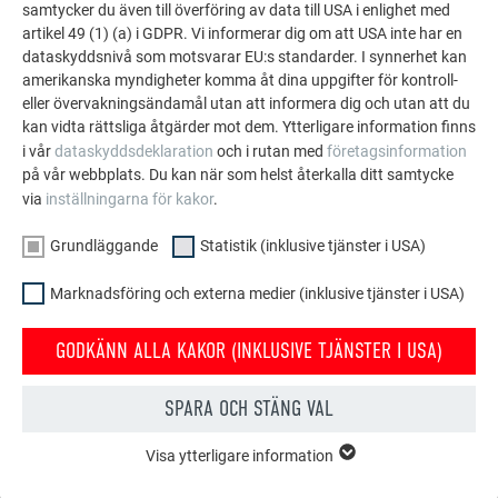
samtycker du även till överföring av data till USA i enlighet med
artikel 49 (1) (a) i GDPR. Vi informerar dig om att USA inte har en
PREFA:s referensgalleri visar hur mångsidigt
dataskyddsnivå som motsvarar EU:s standarder. I synnerhet kan
aluminium kan användas. Upptäck fler imponerande
amerikanska myndigheter komma åt dina uppgifter för kontroll-
eller övervakningsändamål utan att informera dig och utan att du
projekt med PREFA:s hållbara aluminiumlösningar för
kan vidta rättsliga åtgärder mot dem. Ytterligare information finns
tak, solenergi och fasader.
i vår
dataskyddsdeklaration
och i rutan med
företagsinformation
på vår webbplats. Du kan när som helst återkalla ditt samtycke
via
inställningarna för kakor
.
SE FLER REFERENSER
Grundläggande
Statistik (inklusive tjänster i USA)
Marknadsföring och externa medier (inklusive tjänster i USA)
GODKÄNN ALLA KAKOR (INKLUSIVE TJÄNSTER I USA)
SPARA OCH STÄNG VAL
Visa ytterligare information
GRUNDLÄGGANDE
Kakor från gruppen "Grundläggande" krävs för webbplatsens