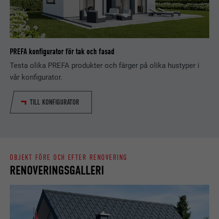
PROCEDUR
Session
EFTERNAMN
_gaexp
Lagrar den användarvalda
ÄNDAMÅL
LEVERANTÖRER
Google Optimize
PREFA konfigurator för tak och fasad
språkversionen av en webbplats.
Testa olika PREFA produkter och färger på olika hustyper i
PROCEDUR
90 dagar
vår konfigurator.
EFTERNAMN
lang
Installeras som ett test för att
TILL KONFIGURATOR
kontrollera om webbläsaren tillåter
LEVERANTÖRER
LinkedIn
ÄNDAMÅL
att kakor installeras. Innehåller inga
identifieringsdetaljer.
PROCEDUR
Session
Ställs in av LinkedIn när en webbsida
OBJEKT FÖRE OCH EFTER RENOVERING
ÄNDAMÅL
innehåller ett inbäddat "Följ oss"-
RENOVERINGSGALLERI
fönster.
EFTERNAMN
bcookie