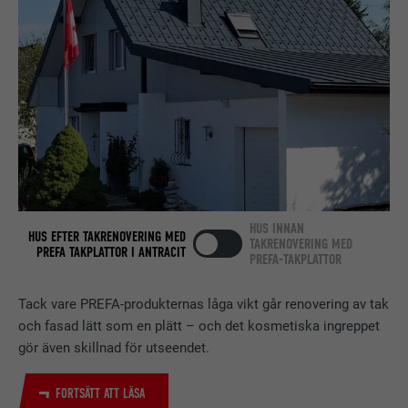
att kakor installeras. Innehåller inga
identifieringsdetaljer.
PROCEDUR
Session
Ställs in av LinkedIn när en webbsida
ÄNDAMÅL
innehåller ett inbäddat "Följ oss"-
fönster.
EFTERNAMN
bcookie
LEVERANTÖRER
LinkedIn
HUS INNAN
HUS EFTER TAKRENOVERING MED
TAKRENOVERING MED
PREFA TAKPLATTOR I ANTRACIT
PREFA-TAKPLATTOR
PROCEDUR
2 år
Används av den sociala
Tack vare PREFA-produkternas låga vikt går renovering av tak
nätverkstjänsten LinkedIn för att
och fasad lätt som en plätt – och det kosmetiska ingreppet
ÄNDAMÅL
spåra användningen av inbäddade
gör även skillnad för utseendet.
tjänster.
FORTSÄTT ATT LÄSA