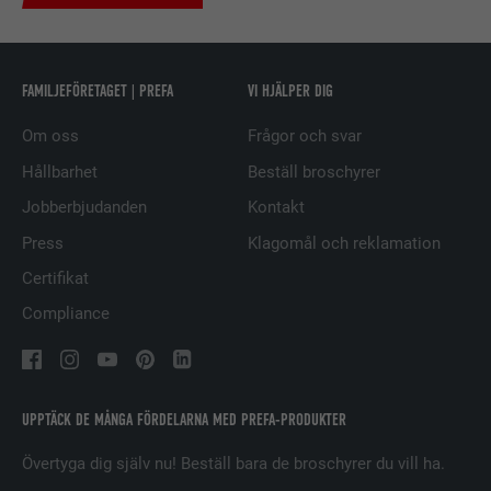
EFTERNAMN
bscookie
LEVERANTÖRER
LinkedIn
FAMILJEFÖRETAGET | PREFA
VI HJÄLPER DIG
PROCEDUR
2 år
Om oss
Frågor och svar
Används av den sociala
Hållbarhet
Beställ broschyrer
nätverkstjänsten LinkedIn för att
ÄNDAMÅL
Jobberbjudanden
Kontakt
spåra användningen av inbäddade
tjänster.
Press
Klagomål och reklamation
Certifikat
EFTERNAMN
UserMatchHistory
Compliance
LEVERANTÖRER
LinkedIn
PROCEDUR
29 dagar
UPPTÄCK DE MÅNGA FÖRDELARNA MED PREFA-PRODUKTER
Används för att spåra besökare på
Övertyga dig själv nu! Beställ bara de broschyrer du vill ha.
flera webbplatser för att presentera