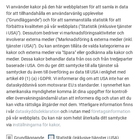
Vi använder kakor på den här webbplatsen för att samla in data
PREFA:s referensgalleri visar hur mångsidigt
för att tillhandahålla en användarvänlig upplevelse
("Grundläggande") och för att sammanställa statistik för att
aluminium kan användas. Upptäck fler imponerande
förbättra kvaliteten på vår webbplats ("Statistik (inklusive tjänster
projekt med PREFA:s hållbara aluminiumlösningar för
i USA)"). Dessutom bedriver vi marknadsföringsaktiviteter och
tak, solenergi och fasader.
involverar externa medier ("Marknadsföring & externa medier (inkl.
tjänster i USA)"). Du kan antingen tillåta de valda kategorierna av
kakor och externa medier via "Spara" eller godkänna alla kakor och
SE FLER REFERENSER
medier. Dessa kakor behandlar data från oss och från tredjeparter
baserade i USA. Om du ger ditt samtycke till alla tjänster så
samtycker du även till överföring av data till USA i enlighet med
artikel 49 (1) (a) i GDPR. Vi informerar dig om att USA inte har en
dataskyddsnivå som motsvarar EU:s standarder. I synnerhet kan
amerikanska myndigheter komma åt dina uppgifter för kontroll-
eller övervakningsändamål utan att informera dig och utan att du
kan vidta rättsliga åtgärder mot dem. Ytterligare information finns
i vår
dataskyddsdeklaration
och i rutan med
företagsinformation
på vår webbplats. Du kan när som helst återkalla ditt samtycke
via
inställningarna för kakor
.
Grundläggande
Statistik (inklusive tjänster i USA)