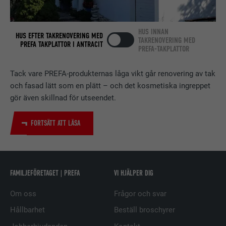
Används av den sociala
nätverkstjänsten LinkedIn för att
ÄNDAMÅL
spåra användningen av inbäddade
HUS INNAN
HUS EFTER TAKRENOVERING MED
tjänster.
TAKRENOVERING MED
PREFA TAKPLATTOR I ANTRACIT
PREFA-TAKPLATTOR
Tack vare PREFA-produkternas låga vikt går renovering av tak
EFTERNAMN
bscookie
och fasad lätt som en plätt – och det kosmetiska ingreppet
LEVERANTÖRER
LinkedIn
gör även skillnad för utseendet.
PROCEDUR
2 år
FORTSÄTT ATT LÄSA
Används av den sociala
nätverkstjänsten LinkedIn för att
ÄNDAMÅL
spåra användningen av inbäddade
FAMILJEFÖRETAGET | PREFA
VI HJÄLPER DIG
tjänster.
Om oss
Frågor och svar
EFTERNAMN
UserMatchHistory
Hållbarhet
Beställ broschyrer