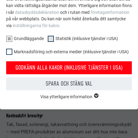
kan vidta rättsliga åtgärder mot dem. Ytterligare information finns
i vår
dataskyddsdeklaration
och i rutan med
företagsinformation
på vår webbplats. Du kan när som helst återkalla ditt samtycke
via
inställningarna för kakor
.
Grundläggande
Statistik (inklusive tjänster i USA)
Marknadsföring och externa medier (inklusive tjänster i USA)
GODKÄNN ALLA KAKOR (INKLUSIVE TJÄNSTER I USA)
SPARA OCH STÄNG VAL
Visa ytterligare information
GRUNDLÄGGANDE
Kakor från gruppen "Grundläggande" krävs för webbplatsens
grundläggande funktioner. Detta säkerställer att webbplatsen
Kostnadsfri broschyr
fungerar korrekt.
Tak, fasad, solenergi, takavvattning och översvämningsskydd
Visa information om kakor
– med PREFA-produkter av aluminium ser ditt hus inte bara
EFTERNAMN
PHPSESSID