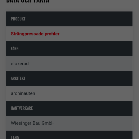
PRODUKT
Strängpressade profiler
FÄRG
eloxerad
ARKITEKT
archinauten
HANTVERKARE
Wiesinger Bau GmbH
LAND