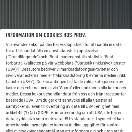
INFORMATION OM COOKIES HOS PREFA
Vi använder kakor på den här webbplatsen för att samla in data
för att tillhandahålla en användarvänlig upplevelse
("Grundläggande") och för att sammanställa statistik för att
förbättra kvaliteten på vår webbplats ("Statistik (inklusive tjänster
FLER OBJEKT
i USA)"). Dessutom bedriver vi marknadsföringsaktiviteter och
LÅT DIG INSPIRERAS
involverar externa medier ("Marknadsföring & externa medier (inkl.
tjänster i USA)"). Du kan antingen tillåta de valda kategorierna av
kakor och externa medier via "Spara" eller godkänna alla kakor och
PREFA:s referensgalleri visar hur mångsidigt
medier. Dessa kakor behandlar data från oss och från tredjeparter
aluminium kan användas. Upptäck fler imponerande
baserade i USA. Om du ger ditt samtycke till alla tjänster så
projekt med PREFA:s hållbara aluminiumlösningar för
samtycker du även till överföring av data till USA i enlighet med
tak, solenergi och fasader.
artikel 49 (1) (a) i GDPR. Vi informerar dig om att USA inte har en
dataskyddsnivå som motsvarar EU:s standarder. I synnerhet kan
amerikanska myndigheter komma åt dina uppgifter för kontroll-
SE FLER REFERENSER
eller övervakningsändamål utan att informera dig och utan att du