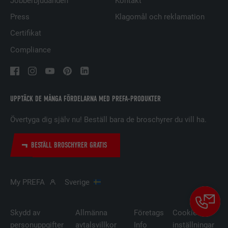
Jobberbjudanden
Kontakt
LEVERANTÖRER
LinkedIn
Press
Klagomål och reklamation
PROCEDUR
29 dagar
Certifikat
Compliance
Används för att spåra besökare på
flera webbplatser för att presentera
ÄNDAMÅL
relevanta annonser baserat på
besökarens preferenser.
UPPTÄCK DE MÅNGA FÖRDELARNA MED PREFA-PRODUKTER
Övertyga dig själv nu! Beställ bara de broschyrer du vill ha.
EFTERNAMN
lidc
LEVERANTÖRER
LinkedIn
BESTÄLL BROSCHYRER GRATIS
PROCEDUR
1 dag
My PREFA
Sverige
Används av den sociala
nätverkstjänsten LinkedIn för att
ÄNDAMÅL
spåra användningen av inbäddade
Skydd av
Allmänna
Företags
Cookie-
tjänster.
personuppgifter
avtalsvillkor
Info
inställningar