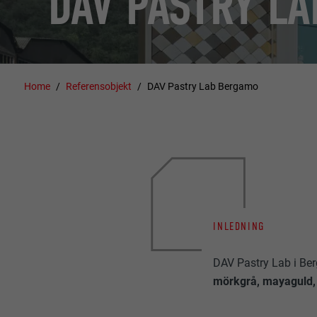
DAV PASTRY L
Home
Referensobjekt
DAV Pastry Lab Bergamo
INLEDNING
DAV Pastry Lab i B
mörkgrå, mayaguld, v