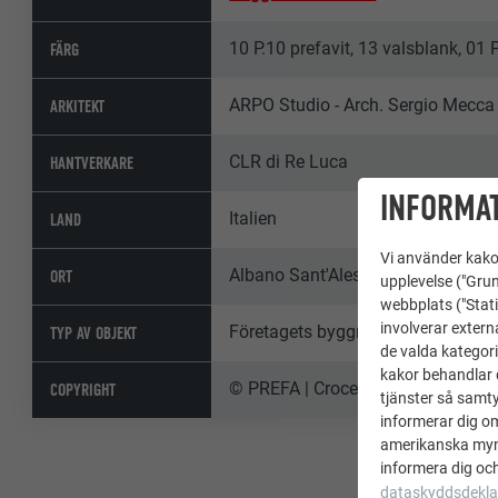
10 P.10 prefavit, 13 valsblank, 01
FÄRG
ARPO Studio - Arch. Sergio Mecca
ARKITEKT
CLR di Re Luca
HANTVERKARE
INFORMAT
Italien
LAND
Vi använder kakor
Albano Sant'Alessandro
ORT
upplevelse ("Grun
webbplats ("Stati
involverar extern
Företagets byggnad
TYP AV OBJEKT
de valda kategori
kakor behandlar d
© PREFA | Croce & Wir
COPYRIGHT
tjänster så samtyc
informerar dig o
amerikanska mynd
informera dig och
dataskyddsdekla