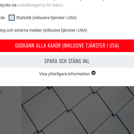
mtycke via
inställningarna för kakor
.
nde
Statistik (inklusive tjänster i USA)
g och externa medier (inklusive tjänster i USA)
GODKÄNN ALLA KAKOR (INKLUSIVE TJÄNSTER I USA)
SPARA OCH STÄNG VAL
Visa ytterligare information
E
ppen "Grundläggande" krävs för webbplatsens grundläggande funktioner.
nde
t webbplatsen fungerar korrekt.
r
Visa information om kakor
PHPSESSID
USIVE TJÄNSTER I USA)
RER
PHP
stik (inkl. tjänster i USA)" hjälper oss att förstå hur webbplatsen används
tt förbättra användarupplevelsen på webbplatsen.
Session