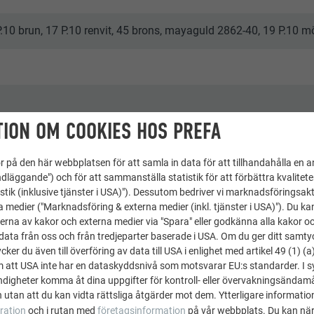
 P.10 brun, 17 P.10 renvit, 45 brons, mayaguld 2862-40, 19 P.10 m
ION OM COOKIES HOS PREFA
 på den här webbplatsen för att samla in data för att tillhandahålla en 
dläggande") och för att sammanställa statistik för att förbättra kvalitet
stik (inklusive tjänster i USA)"). Dessutom bedriver vi marknadsföringsakt
a medier ("Marknadsföring & externa medier (inkl. tjänster i USA)"). Du kan
erna av kakor och externa medier via "Spara" eller godkänna alla kakor o
ata från oss och från tredjeparter baserade i USA. Om du ger ditt samtycke
ker du även till överföring av data till USA i enlighet med artikel 49 (1) (a
m att USA inte har en dataskyddsnivå som motsvarar EU:s standarder. I 
igheter komma åt dina uppgifter för kontroll- eller övervakningsändamå
 utan att du kan vidta rättsliga åtgärder mot dem. Ytterligare information
ration
och i rutan med
företagsinformation
på vår webbplats. Du kan när