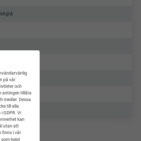
örkgrå
användarvänlig
en på vår
iviteter och
 antingen tillåta
ch medier. Dessa
 till alla
) i GDPR. Vi
synnerhet kan
l utan att
 finns i vår
 som helst