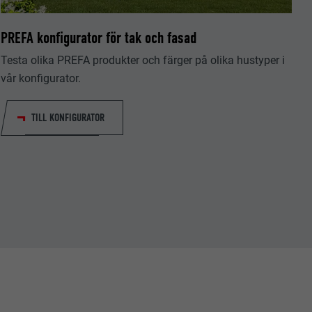
PREFA konfigurator för tak och fasad
Testa olika PREFA produkter och färger på olika hustyper i
vår konfigurator.
tiska data om
TILL KONFIGURATOR
Följ oss"-
låter att