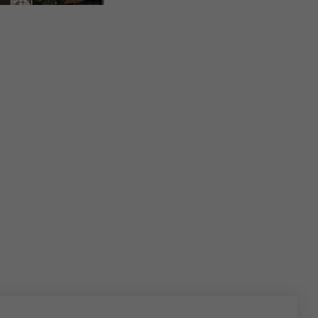
FÖRETAGSBYGGNAD MED PREFA VÄGGROMB 20 × 20 