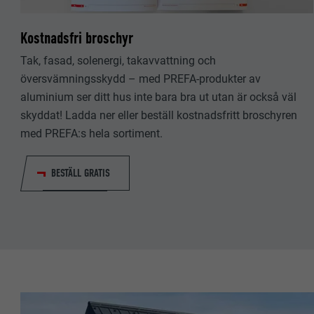
EFTERNAMN
EFTERNAMN
Kostnadsfri broschyr
LEVERANTÖ
LEVERANTÖ
Tak, fasad, solenergi, takavvattning och
PROCEDUR
översvämningsskydd – med PREFA-produkter av
PROCEDUR
aluminium ser ditt hus inte bara bra ut utan är också väl
ÄNDAMÅL
ÄNDAMÅL
skyddat! Ladda ner eller beställ kostnadsfritt broschyren
med PREFA:s hela sortiment.
EFTERNAMN
EFTERNAMN
BESTÄLL GRATIS
LEVERANTÖ
LEVERANTÖ
PROCEDUR
PROCEDUR
ÄNDAMÅL
ÄNDAMÅL