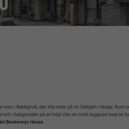
NO
ttar man i Bekkjarvik, den lilla orten på ön Selbjørn i Norge. R
rad och i bakgrunden på en höjd vilar en mörk byggnad med en fut
llet Beckerwyc House
.