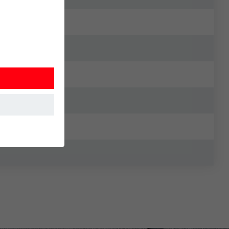
 Detta
. Information