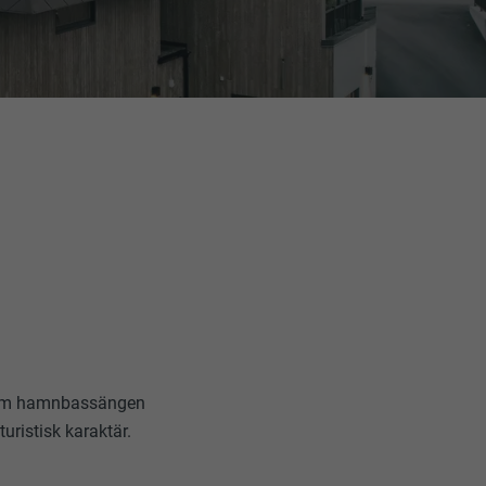
unt om hamnbassängen
uristisk karaktär.