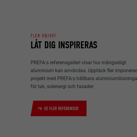
EFTERNAMN
ÄNDAMÅL
MARKNADSFÖRIN
LEVERANTÖ
Kakor för "Mark
(tredjepartslev
FLER OBJEKT
PROCEDUR
olika webbplats
LÅT DIG INSPIRERAS
EFTERNAMN
till innehåll fr
ÄNDAMÅL
LEVERANTÖ
EFTERNAMN
PREFA:s referensgalleri visar hur mångsidigt
aluminium kan användas. Upptäck fler imponera
PROCEDUR
LEVERANTÖ
EFTERNAMN
projekt med PREFA:s hållbara aluminiumlösninga
för tak, solenergi och fasader.
PROCEDUR
LEVERANTÖ
ÄNDAMÅL
PROCEDUR
SE FLER REFERENSER
ÄNDAMÅL
ÄNDAMÅL