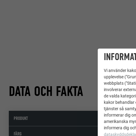
INFORMAT
Vi använder kakor
upplevelse ("Grun
webbplats ("Stati
DATA OCH FAKTA
involverar extern
de valda kategori
kakor behandlar d
tjänster så samtyc
informerar dig o
PRODUKT
amerikanska mynd
informera dig och
FÄRG
dataskyddsdekla