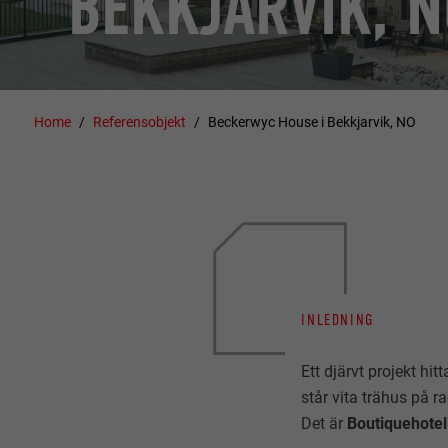
BEKKJARVIK, 
Home
Referensobjekt
Beckerwyc House i Bekkjarvik, NO
INLEDNING
Ett djärvt projekt hi
står vita trähus på 
Det är
Boutiquehote