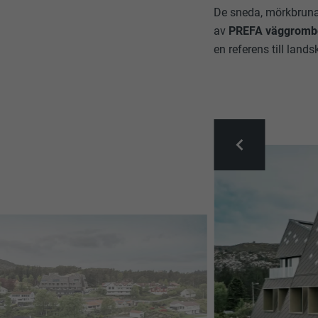
De sneda, mörkbruna 
av
PREFA väggromber
en referens till land