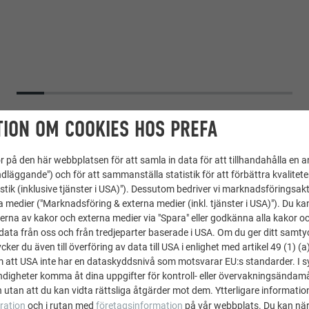
ION OM COOKIES HOS PREFA
 på den här webbplatsen för att samla in data för att tillhandahålla en 
dläggande") och för att sammanställa statistik för att förbättra kvalitet
stik (inklusive tjänster i USA)"). Dessutom bedriver vi marknadsföringsakt
a medier ("Marknadsföring & externa medier (inkl. tjänster i USA)"). Du kan
erna av kakor och externa medier via "Spara" eller godkänna alla kakor o
ata från oss och från tredjeparter baserade i USA. Om du ger ditt samtycke
ker du även till överföring av data till USA i enlighet med artikel 49 (1) (a
m att USA inte har en dataskyddsnivå som motsvarar EU:s standarder. I 
Väggromb 44 × 44
igheter komma åt dina uppgifter för kontroll- eller övervakningsändamå
 utan att du kan vidta rättsliga åtgärder mot dem. Ytterligare information
11 P.10 nötbrun
ration
och i rutan med
företagsinformation
på vår webbplats. Du kan när