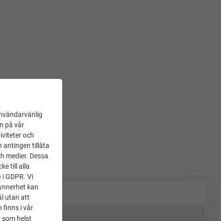
användarvänlig
en på vår
iviteter och
 antingen tillåta
ch medier. Dessa
 till alla
) i GDPR. Vi
synnerhet kan
l utan att
 finns i vår
 som helst