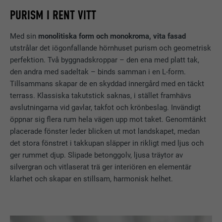
PURISM I RENT VITT
Med sin
monolitiska form och monokroma, vita fasad
utstrålar det iögonfallande hörnhuset purism och geometrisk
perfektion. Två byggnadskroppar – den ena med platt tak,
den andra med sadeltak – binds samman i en L-form.
Tillsammans skapar de en skyddad innergård med en täckt
terrass. Klassiska takutstick saknas, i stället framhävs
avslutningarna vid gavlar, takfot och krönbeslag. Invändigt
öppnar sig flera rum hela vägen upp mot taket. Genomtänkt
placerade fönster leder blicken ut mot landskapet, medan
det stora fönstret i takkupan släpper in rikligt med ljus och
ger rummet djup. Slipade betonggolv, ljusa träytor av
silvergran och vitlaserat trä ger interiören en elementär
klarhet och skapar en stillsam, harmonisk helhet.