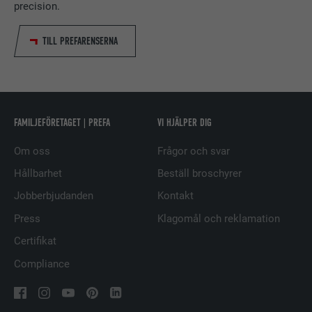
precision.
att registrera och rapportera
användarens handlingar på
TILL PREFARENSERNA
webbplatsen efter att ha sett eller
ÄNDAMÅL
klickat på en av leverantörens
annonser, i syfte att mäta annonsens
effektivitet och visa riktade annonser
för användaren.
FAMILJEFÖRETAGET | PREFA
VI HJÄLPER DIG
Om oss
Frågor och svar
EFTERNAMN
_pin_unauth
Hållbarhet
Beställ broschyrer
LEVERANTÖRER
Pinterest
Jobberbjudanden
Kontakt
PROCEDUR
1 år
Press
Klagomål och reklamation
Certifikat
Används av Pinterest för att spåra
ÄNDAMÅL
användningen av tjänsterna.
Compliance
EFTERNAMN
__cfduid