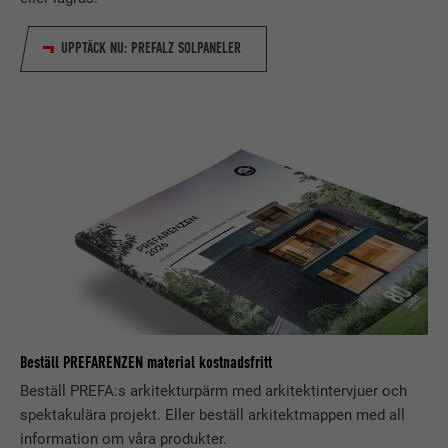
LEVERANTÖRER
LinkedIn
UPPTÄCK NU: PREFALZ SOLPANELER
PROCEDUR
1 år
Används för att säkerställa att
ÄNDAMÅL
korrekt SameSite-attribut finns för
alla kakor i den här webbläsaren
EFTERNAMN
_fbp
LEVERANTÖRER
Facebook
PROCEDUR
3 månader
Används av Facebook för att visa en
Beställ PREFARENZEN material kostnadsfritt
rad reklamprodukter, till exempel
ÄNDAMÅL
Beställ PREFA:s arkitekturpärm med arkitektintervjuer och
erbjudanden i realtid från
spektakulära projekt. Eller beställ arkitektmappen med all
tredjepartsannonsörer.
information om våra produkter.