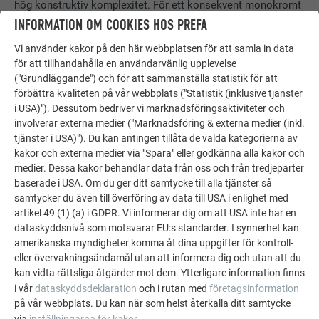
hög konstruktiv komplexitet. För ett konsekvent monokromt
uttryck är färgstabilitet en avgörande förutsättning för
INFORMATION OM COOKIES HOS PREFA
byggnadens långsiktiga visuella kvalitet. Därför valde
Vi använder kakor på den här webbplatsen för att samla in data
arkitekterna tidigt en
bakventilerad
PREFALZ-fasad
i rent
för att tillhandahålla en användarvänlig upplevelse
vitt. Den smarta sicksackvikningen
ger huset dess moderna
("Grundläggande") och för att sammanställa statistik för att
elegans.
förbättra kvaliteten på vår webbplats ("Statistik (inklusive tjänster
i USA)"). Dessutom bedriver vi marknadsföringsaktiviteter och
involverar externa medier ("Marknadsföring & externa medier (inkl.
tjänster i USA)"). Du kan antingen tillåta de valda kategorierna av
kakor och externa medier via "Spara" eller godkänna alla kakor och
medier. Dessa kakor behandlar data från oss och från tredjeparter
baserade i USA. Om du ger ditt samtycke till alla tjänster så
samtycker du även till överföring av data till USA i enlighet med
artikel 49 (1) (a) i GDPR. Vi informerar dig om att USA inte har en
dataskyddsnivå som motsvarar EU:s standarder. I synnerhet kan
amerikanska myndigheter komma åt dina uppgifter för kontroll-
eller övervakningsändamål utan att informera dig och utan att du
kan vidta rättsliga åtgärder mot dem. Ytterligare information finns
i vår
dataskyddsdeklaration
och i rutan med
företagsinformation
på vår webbplats. Du kan när som helst återkalla ditt samtycke
via
inställningarna för kakor
.