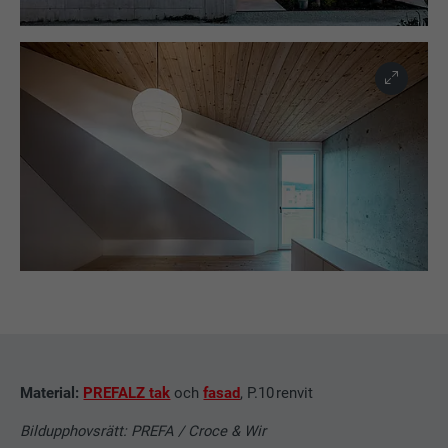
EFTERNAMN
bscookie
LEVERANTÖRER
LinkedIn
PROCEDUR
2 år
Används av den sociala
nätverkstjänsten LinkedIn för att
ÄNDAMÅL
spåra användningen av inbäddade
tjänster.
EFTERNAMN
UserMatchHistory
LEVERANTÖRER
LinkedIn
Material:
PREFALZ tak
och
fasad
, P.10 renvit
PROCEDUR
29 dagar
Bildupphovsrätt: PREFA / Croce & Wir