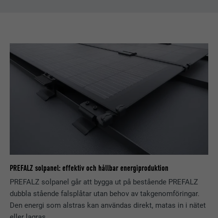
Används för att spåra besökare på
flera webbplatser för att presentera
ÄNDAMÅL
relevanta annonser baserat på
besökarens preferenser.
EFTERNAMN
lidc
LEVERANTÖRER
LinkedIn
PROCEDUR
1 dag
Används av den sociala
nätverkstjänsten LinkedIn för att
ÄNDAMÅL
spåra användningen av inbäddade
PREFALZ solpanel: effektiv och hållbar energiproduktion
tjänster.
PREFALZ solpanel går att bygga ut på bestående PREFALZ
dubbla stående falsplåtar utan behov av takgenomföringar.
EFTERNAMN
lissc
Den energi som alstras kan användas direkt, matas in i nätet
eller lagras.