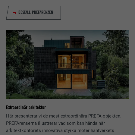
BESTÄLL PREFARENZEN
EFTERNAMN
fr
LEVERANTÖRER
Facebook
PROCEDUR
3 månader
Används av Facebook för att visa en
rad reklamprodukter, till exempel
ÄNDAMÅL
erbjudanden i realtid från
tredjepartsannonsörer.
EFTERNAMN
IDE
Extraordinär arkitektur
LEVERANTÖRER
doubleclick.net
Här presenterar vi de mest extraordinära PREFA-objekten.
PROCEDUR
1 år
PREFArenserna illustrerar vad som kan hända när
arkitektkontorets innovativa styrka möter hantverkets
Används av Google DoubleClick för