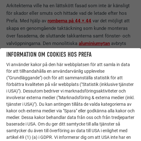
Arkitekterna ville ha en lättskött fasad som inte är känsligt
för skador eller smuts och hittade vad de letade efter hos
Prefa. Med hjälp av
romberna på 44 × 44
var det möjligt att
skapa en genomgående taktäckning som kunde monteras
över fasaderna, de sluttande takkanterna samt fönster- och
valvöppningarna. Den monolitiska
aluminiumytan
avbryts
endast av urtag med vertikala träribbor som löper in i
INFORMATION OM COOKIES HOS PREFA
byggnadens inre och därmed skapas en mjuk och flytande
Vi använder kakor på den här webbplatsen för att samla in data
övergång mellan inomhus- och utomhusytor.
för att tillhandahålla en användarvänlig upplevelse
("Grundläggande") och för att sammanställa statistik för att
förbättra kvaliteten på vår webbplats ("Statistik (inklusive tjänster
i USA)"). Dessutom bedriver vi marknadsföringsaktiviteter och
involverar externa medier ("Marknadsföring & externa medier (inkl.
tjänster i USA)"). Du kan antingen tillåta de valda kategorierna av
kakor och externa medier via "Spara" eller godkänna alla kakor och
medier. Dessa kakor behandlar data från oss och från tredjeparter
baserade i USA. Om du ger ditt samtycke till alla tjänster så
samtycker du även till överföring av data till USA i enlighet med
artikel 49 (1) (a) i GDPR. Vi informerar dig om att USA inte har en