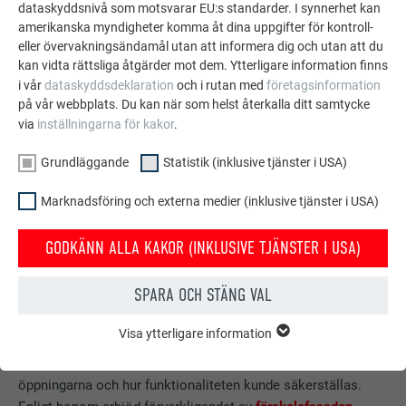
dataskyddsnivå som motsvarar EU:s standarder. I synnerhet kan
amerikanska myndigheter komma åt dina uppgifter för kontroll-
eller övervakningsändamål utan att informera dig och utan att du
kan vidta rättsliga åtgärder mot dem. Ytterligare information finns
i vår
dataskyddsdeklaration
och i rutan med
företagsinformation
på vår webbplats. Du kan när som helst återkalla ditt samtycke
via
inställningarna för kakor
.
Grundläggande
Statistik (inklusive tjänster i USA)
MER KVALITET TACK VARE ROMBERNA
Marknadsföring och externa medier (inklusive tjänster i USA)
Den ansvarige hantverksledaren, Michael Gökelmann,
GODKÄNN ALLA KAKOR (INKLUSIVE TJÄNSTER I USA)
lockades av de utmaningar som uppstod på grund av bristen
på horisontella och raka referenslinjer: Han och hans
SPARA OCH STÄNG VAL
hantverkarteam siktade på en imaginär linje i ögonhöjd, från
vilken de monterade
rombspetsarna
vertikalt uppåt och över
Visa ytterligare information
GRUNDLÄGGANDE
takytan. Han berättar också entusiastiskt om kantningen av
Kakor från gruppen "Grundläggande" krävs för webbplatsens
de enskilda romberna så att de kunde passas in i
grundläggande funktioner. Detta säkerställer att webbplatsen
öppningarna och hur funktionaliteten kunde säkerställas.
fungerar korrekt.