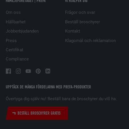
FAMILJEFÖRETAGET | PREFA
VI HJÄLPER DIG
EFTERNAMN
UserMatchHistory
Om oss
Frågor och svar
LEVERANTÖRER
LinkedIn
Hållbarhet
Beställ broschyrer
Jobberbjudanden
Kontakt
PROCEDUR
29 dagar
Press
Klagomål och reklamation
Används för att spåra besökare på
Certifikat
flera webbplatser för att presentera
ÄNDAMÅL
relevanta annonser baserat på
Compliance
besökarens preferenser.
EFTERNAMN
lidc
UPPTÄCK DE MÅNGA FÖRDELARNA MED PREFA-PRODUKTER
LEVERANTÖRER
LinkedIn
Övertyga dig själv nu! Beställ bara de broschyrer du vill ha.
PROCEDUR
1 dag
BESTÄLL BROSCHYRER GRATIS
Används av den sociala
nätverkstjänsten LinkedIn för att