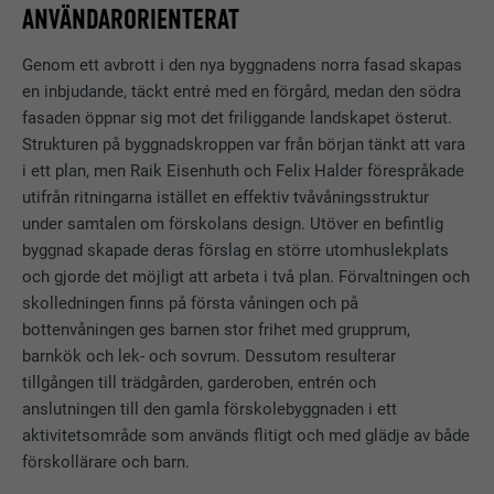
ANVÄNDARORIENTERAT
Genom ett avbrott i den nya byggnadens norra fasad skapas
en inbjudande, täckt entré med en förgård, medan den södra
fasaden öppnar sig mot det friliggande landskapet österut.
Strukturen på byggnadskroppen var från början tänkt att vara
i ett plan, men Raik Eisenhuth och Felix Halder förespråkade
utifrån ritningarna istället en effektiv tvåvåningsstruktur
under samtalen om förskolans design. Utöver en befintlig
byggnad skapade deras förslag en större utomhuslekplats
och gjorde det möjligt att arbeta i två plan. Förvaltningen och
skolledningen finns på första våningen och på
bottenvåningen ges barnen stor frihet med grupprum,
barnkök och lek- och sovrum. Dessutom resulterar
tillgången till trädgården, garderoben, entrén och
anslutningen till den gamla förskolebyggnaden i ett
aktivitetsområde som används flitigt och med glädje av både
förskollärare och barn.