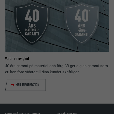
PROCEDUR
2 år
Används av den sociala
nätverkstjänsten LinkedIn för att
ÄNDAMÅL
spåra användningen av inbäddade
tjänster.
EFTERNAMN
bscookie
Varar en evighet
LEVERANTÖRER
LinkedIn
40 års garanti på material och färg. Vi ger dig en garanti som
du kan föra vidare till dina kunder skriftligen.
PROCEDUR
2 år
MER INFORMATION
Används av den sociala
nätverkstjänsten LinkedIn för att
ÄNDAMÅL
spåra användningen av inbäddade
tjänster.