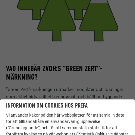
VAD INNEBÄR ZVDH:S ”GREEN ZERT”-
MÄRKNING?
”Green Zert”-märkningen utmärker produkter och lösningar
som aktivt bidrar till ett resurssnålt och hållbart byggande.
Bland annat bedöms följande:
INFORMATION OM COOKIES HOS PREFA
Vi använder kakor på den här webbplatsen för att samla in data
Hållbart materialval
för att tillhandahålla en användarvänlig upplevelse
Resurseffektivitet och hållbarhet
("Grundläggande") och för att sammanställa statistik för att
Energi- och miljöaspekter
förbättra kvaliteten på vår webbplats ("Statistik (inklusive tjänster