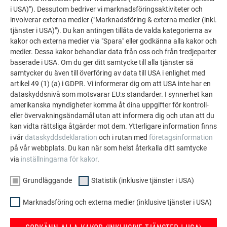
Återvinningsbarhet och cirkulär ekonomi
i USA)"). Dessutom bedriver vi marknadsföringsaktiviteter och
Stöd för klimatvänliga byggmetoder
involverar externa medier ("Marknadsföring & externa medier (inkl.
tjänster i USA)"). Du kan antingen tillåta de valda kategorierna av
Märkningen ger hantverkare och byggherrar en tydlig
kakor och externa medier via "Spara" eller godkänna alla kakor och
vägledning vid valet av hållbara produkter och stärker
medier. Dessa kakor behandlar data från oss och från tredjeparter
transparensen på marknaden. Med denna certifiering
baserade i USA. Om du ger ditt samtycke till alla tjänster så
understryker vi vårt engagemang för innovativa och
samtycker du även till överföring av data till USA i enlighet med
miljömedvetna lösningar inom modern byggverksamhet.
artikel 49 (1) (a) i GDPR. Vi informerar dig om att USA inte har en
dataskyddsnivå som motsvarar EU:s standarder. I synnerhet kan
amerikanska myndigheter komma åt dina uppgifter för kontroll-
eller övervakningsändamål utan att informera dig och utan att du
kan vidta rättsliga åtgärder mot dem. Ytterligare information finns
i vår
dataskyddsdeklaration
och i rutan med
företagsinformation
på vår webbplats. Du kan när som helst återkalla ditt samtycke
via
inställningarna för kakor
.
Grundläggande
Statistik (inklusive tjänster i USA)
Marknadsföring och externa medier (inklusive tjänster i USA)