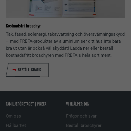
ska vara aktiverat.
PROCEDUR
1 dag
Registrerar ett unikt ID som används
EFTERNAMN
lang
Kostnadsfri broschyr
ÄNDAMÅL
för att generera statistiska data om
Tak, fasad, solenergi, takavvattning och översvämningsskydd
hur besökare använder webbplatsen.
LEVERANTÖRER
ads.linkedin.com
– med PREFA-produkter av aluminium ser ditt hus inte bara
bra ut utan är också väl skyddat! Ladda ner eller beställ
PROCEDUR
Session
kostnadsfritt broschyren med PREFA:s hela sortiment.
EFTERNAMN
_gaexp
Lagrar den användarvalda
ÄNDAMÅL
LEVERANTÖRER
Google Optimize
BESTÄLL GRATIS
språkversionen av en webbplats.
PROCEDUR
90 dagar
EFTERNAMN
lang
Installeras som ett test för att
kontrollera om webbläsaren tillåter
LEVERANTÖRER
LinkedIn
FAMILJEFÖRETAGET | PREFA
VI HJÄLPER DIG
ÄNDAMÅL
att kakor installeras. Innehåller inga
identifieringsdetaljer.
Om oss
Frågor och svar
PROCEDUR
Session
Hållbarhet
Beställ broschyrer
Ställs in av LinkedIn när en webbsida