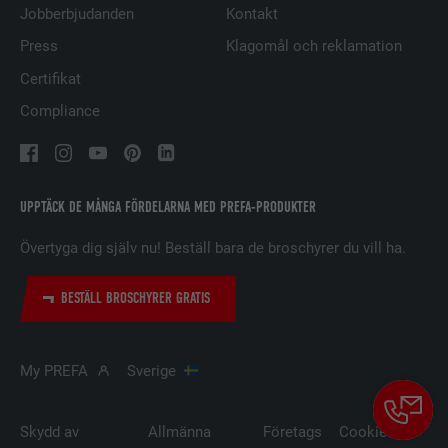
Jobberbjudanden
Kontakt
ÄNDAMÅL
innehåller ett inbäddat "Följ oss"-
fönster.
Press
Klagomål och reklamation
Certifikat
EFTERNAMN
bcookie
Compliance
LEVERANTÖRER
LinkedIn
PROCEDUR
2 år
UPPTÄCK DE MÅNGA FÖRDELARNA MED PREFA-PRODUKTER
Används av den sociala
Övertyga dig själv nu! Beställ bara de broschyrer du vill ha.
nätverkstjänsten LinkedIn för att
ÄNDAMÅL
spåra användningen av inbäddade
BESTÄLL BROSCHYRER GRATIS
tjänster.
My PREFA
Sverige
EFTERNAMN
bscookie
LEVERANTÖRER
LinkedIn
Skydd av
Allmänna
Företags
Cookie-