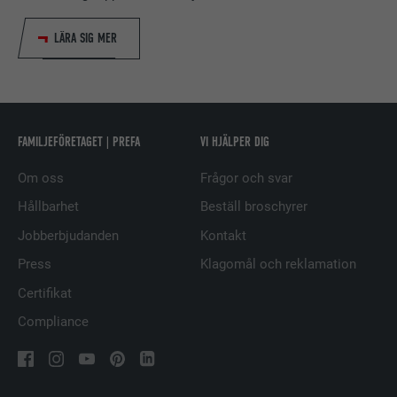
LEVERANTÖRER
LinkedIn
LÄRA SIG MER
PROCEDUR
1 år
Används för att säkerställa att
ÄNDAMÅL
korrekt SameSite-attribut finns för
alla kakor i den här webbläsaren
FAMILJEFÖRETAGET | PREFA
VI HJÄLPER DIG
Om oss
Frågor och svar
EFTERNAMN
_fbp
Hållbarhet
Beställ broschyrer
LEVERANTÖRER
Facebook
Jobberbjudanden
Kontakt
Press
Klagomål och reklamation
PROCEDUR
3 månader
Certifikat
Används av Facebook för att visa en
Compliance
rad reklamprodukter, till exempel
ÄNDAMÅL
erbjudanden i realtid från
tredjepartsannonsörer.