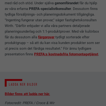
som används för att lagra dina
med råd och stöd. Under själva
genomförandet
får du hjälp
föredragna inställningar och annan
av våra erfarna
PREFA-specialistkonsulter
. Dessutom finns
information, särskilt ditt föredragna
tydliga försäljnings- och planeringsdokument tillgängliga.
ÄNDAMÅL
EFTERNAMN
_gid
språk, hur många sökresultat du vill
"Ingenting fungerar utan provar," säger fastighetskonsulten
visa per sida (t.ex. 10 eller 20) och om
Wirth. "Därför erbjuder vi alla våra partners detaljerade
LEVERANTÖRER
Google Universal Analytics
du vill att Google SafeSearch-filtret
planeringsunderlag och 1:1-produktprover. Med vår kulörbox
ska vara aktiverat.
får du dessutom alla
färgprover
tydligt sorterade efter
PROCEDUR
1 dag
produktgrupp – så att du kan visa kunden produkter som ser
Registrerar ett unikt ID som används
ut precis som det färdiga resultatet." För ännu tydligare
EFTERNAMN
lang
ÄNDAMÅL
för att generera statistiska data om
presentation finns
PREFA:s kostnadsfria fotomontagetjänst
.
hur besökare använder webbplatsen.
LEVERANTÖRER
ads.linkedin.com
PROCEDUR
Session
EFTERNAMN
_gaexp
Lagrar den användarvalda
ÄNDAMÅL
LADDA NER BILDER
LEVERANTÖRER
Google Optimize
språkversionen av en webbplats.
Bilder finns att ladda ner här.
PROCEDUR
90 dagar
EFTERNAMN
lang
Fotocredit: PREFA / Croce & Wir