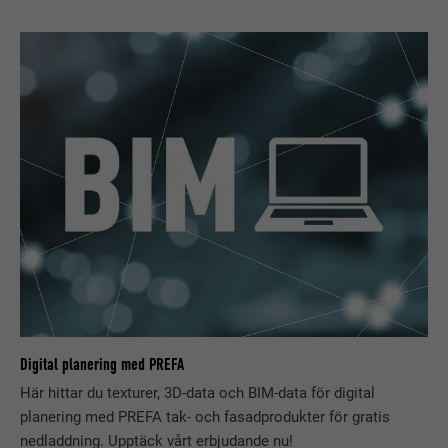
Används för att spåra besökare på
flera webbplatser för att presentera
ÄNDAMÅL
relevanta annonser baserat på
besökarens preferenser.
EFTERNAMN
lidc
LEVERANTÖRER
LinkedIn
PROCEDUR
1 dag
Används av den sociala
nätverkstjänsten LinkedIn för att
ÄNDAMÅL
spåra användningen av inbäddade
tjänster.
Digital planering med PREFA
Här hittar du texturer, 3D-data och BIM-data för digital
EFTERNAMN
lissc
planering med PREFA tak- och fasadprodukter för gratis
nedladdning. Upptäck vårt erbjudande nu!