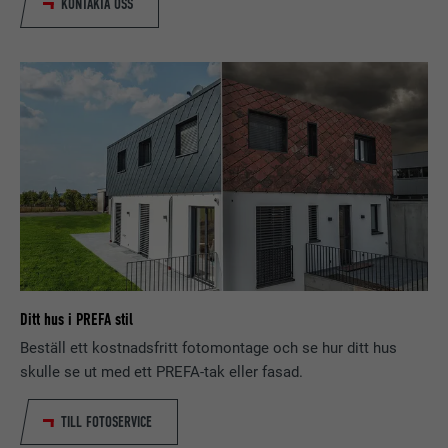
KONTAKTA OSS
EFTERNAMN
bscookie
LEVERANTÖRER
LinkedIn
PROCEDUR
2 år
Används av den sociala
nätverkstjänsten LinkedIn för att
ÄNDAMÅL
spåra användningen av inbäddade
tjänster.
Ditt hus i PREFA stil
EFTERNAMN
UserMatchHistory
Beställ ett kostnadsfritt fotomontage och se hur ditt hus
LEVERANTÖRER
LinkedIn
skulle se ut med ett PREFA-tak eller fasad.
PROCEDUR
29 dagar
TILL FOTOSERVICE