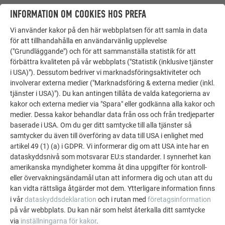
INFORMATION OM COOKIES HOS PREFA
LÄTT TAK – MINIMAL BELASTNING PÅ
Vi använder kakor på den här webbplatsen för att samla in data
TAKSTOLEN
för att tillhandahålla en användarvänlig upplevelse
("Grundläggande") och för att sammanställa statistik för att
Aluminiumprodukterna från PREFA är riktiga
lättviktare
och
förbättra kvaliteten på vår webbplats ("Statistik (inklusive tjänster
skonar därmed befintliga takstolar och takkonstruktioner.
i USA)"). Dessutom bedriver vi marknadsföringsaktiviteter och
Ofta krävs varken förstärkning eller utbyte innan det nya
involverar externa medier ("Marknadsföring & externa medier (inkl.
tjänster i USA)"). Du kan antingen tillåta de valda kategorierna av
taket monteras. Med en egenvikt på endast cirka 2,3 till 2,6
kakor och externa medier via "Spara" eller godkänna alla kakor och
kg per kvadratmeter väger ett PREFA-aluminiumtak bara en
medier. Dessa kakor behandlar data från oss och från tredjeparter
bråkdel av ett traditionellt tegeltak. Vid en genomsnittlig
baserade i USA. Om du ger ditt samtycke till alla tjänster så
takyta på 200 kvadratmeter reduceras belastningen på
samtycker du även till överföring av data till USA i enlighet med
konstruktionen med flera ton – en lättnad som består i
artikel 49 (1) (a) i GDPR. Vi informerar dig om att USA inte har en
årtionden.
dataskyddsnivå som motsvarar EU:s standarder. I synnerhet kan
amerikanska myndigheter komma åt dina uppgifter för kontroll-
eller övervakningsändamål utan att informera dig och utan att du
kan vidta rättsliga åtgärder mot dem. Ytterligare information finns
i vår
dataskyddsdeklaration
och i rutan med
företagsinformation
på vår webbplats. Du kan när som helst återkalla ditt samtycke
via
inställningarna för kakor
.