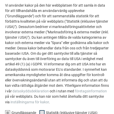
+46 10 498 66 65
robert.hellstromer@prefa.com
Vi använder kakor på den här webbplatsen för att samla in data
Bli uppringd
Marketing / Sales Support
för att tillhandahålla en användarvänlig upplevelse
Bli uppringd
("Grundläggande") och för att sammanställa statistik för att
cecilia.moreno@prefa.com
Stockholm
förbättra kvaliteten på vår webbplats ("Statistik (inklusive tjänster
lars.embretsen@prefa.com
i USA)"). Dessutom bedriver vi marknadsföringsaktiviteter och
Stockholm, Södermanland, Västmanland,
CFO Head of Finance & HR Sweden
involverar externa medier ("Marknadsföring & externa medier (inkl.
Uppsala, Dalarna, Gävleborg
tjänster i USA)"). Du kan antingen tillåta de valda kategorierna av
Stockholm & NORR
Ditt hus i PREFA stil
kakor och externa medier via "Spara" eller godkänna alla kakor och
NORR
medier. Dessa kakor behandlar data från oss och från tredjeparter
Beställ ett kostnadsfritt fotomontage och se hur ditt hus
baserade i USA. Om du ger ditt samtycke till alla tjänster så
Jämtland, Västernorrland, Västerbotten, Norrbotten
skulle se ut med ett PREFA-tak eller fasad.
samtycker du även till överföring av data till USA i enlighet med
artikel 49 (1) (a) i GDPR. Vi informerar dig om att USA inte har en
TILL FOTOSERVICE
dataskyddsnivå som motsvarar EU:s standarder. I synnerhet kan
amerikanska myndigheter komma åt dina uppgifter för kontroll-
CAROLINE SMEDS
eller övervakningsändamål utan att informera dig och utan att du
kan vidta rättsliga åtgärder mot dem. Ytterligare information finns
i vår
dataskyddsdeklaration
och i rutan med
företagsinformation
på vår webbplats. Du kan när som helst återkalla ditt samtycke
+46 10 498 66 67
via
inställningarna för kakor
.
Bli uppringd
Grundläggande
Statistik (inklusive tjänster i USA)