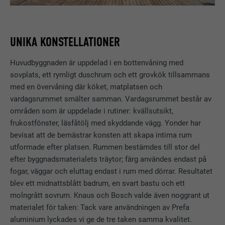
UNIKA KONSTELLATIONER
Huvudbyggnaden är uppdelad i en bottenvåning med
sovplats, ett rymligt duschrum och ett grovkök tillsammans
med en övervåning där köket, matplatsen och
vardagsrummet smälter samman. Vardagsrummet består av
områden som är uppdelade i rutiner: kvällsutsikt,
frukostfönster, läsfåtölj med skyddande vägg. Yonder har
bevisat att de bemästrar konsten att skapa intima rum
utformade efter platsen. Rummen bestämdes till stor del
efter byggnadsmaterialets träytor; färg användes endast på
fogar, väggar och eluttag endast i rum med dörrar. Resultatet
blev ett midnattsblått badrum, en svart bastu och ett
molngrått sovrum. Knaus och Bosch valde även noggrant ut
materialet för taken: Tack vare användningen av Prefa
aluminium lyckades vi ge de tre taken samma kvalitet.