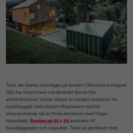
Trots den branta sluttningen på tomten i Oberreute-Irsengund
(DE) har Katja Knaus och Benedikt Bosch från
arkitektkontoret Yonder skapat en modern bostad av tre
modulbyggda trästrukturer tillsammans med ett
silverskimrande tak av Prefa-aluminium med färgen
Naturblank:
Romben på 44 × 44
användes till
huvudbyggnaden och carporten. Taket på gästhuset med