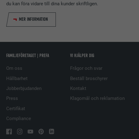
du kan föra vidare till dina kunder skriftligen.
MER INFORMATION
EFTERNAMN
bscookie
LEVERANTÖRER
LinkedIn
PROCEDUR
2 år
FAMILJEFÖRETAGET | PREFA
VI HJÄLPER DIG
Används av den sociala
Om oss
Frågor och svar
nätverkstjänsten LinkedIn för att
ÄNDAMÅL
spåra användningen av inbäddade
Hållbarhet
Beställ broschyrer
tjänster.
Jobberbjudanden
Kontakt
Press
Klagomål och reklamation
EFTERNAMN
UserMatchHistory
Certifikat
LEVERANTÖRER
LinkedIn
Compliance
PROCEDUR
29 dagar