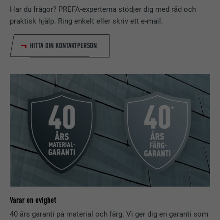
Installeras som ett test för att
Har du frågor? PREFA-experterna stödjer dig med råd och
kontrollera om webbläsaren tillåter
LEVERANTÖRER
LinkedIn
praktisk hjälp. Ring enkelt eller skriv ett e-mail.
ÄNDAMÅL
att kakor installeras. Innehåller inga
identifieringsdetaljer.
PROCEDUR
Session
HITTA DIN KONTAKTPERSON
Ställs in av LinkedIn när en webbsida
ÄNDAMÅL
innehåller ett inbäddat "Följ oss"-
fönster.
EFTERNAMN
bcookie
LEVERANTÖRER
LinkedIn
PROCEDUR
2 år
Används av den sociala
nätverkstjänsten LinkedIn för att
Varar en evighet
ÄNDAMÅL
spåra användningen av inbäddade
40 års garanti på material och färg. Vi ger dig en garanti som
tjänster.