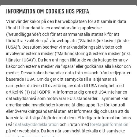
INFORMATION OM COOKIES HOS PREFA
TAKARBETET
Vi använder kakor på den här webbplatsen för att samla in data
för att tillhandahålla en användarvänlig upplevelse
De komplicerade takgeometrierna hos Oberreute-Irsengund
("Grundläggande") och för att sammanställa statistik för att
var en stor utmaning för Leonhard Proba: "Jag visste att det
förbättra kvaliteten på vår webbplats ("Statistik (inklusive tjänster
i USA)"). Dessutom bedriver vi marknadsföringsaktiviteter och
kommer kräva att man tänker kreativt, planerar och därefter
involverar externa medier ("Marknadsföring & externa medier (inkl.
lägger försiktigt." För bostadshuset saknade han en lämplig
tjänster i USA)"). Du kan antingen tillåta de valda kategorierna av
referenskant som hjälper till att placera takromberna linjärt.
kakor och externa medier via "Spara" eller godkänna alla kakor och
Han hjälpte dock sig själv genom att helt enkelt märka upp
medier. Dessa kakor behandlar data från oss och från tredjeparter
en mittlinje på ritningar, ibland även på taket. Utifrån denna
baserade i USA. Om du ger ditt samtycke till alla tjänster så
ritade han därefter upp rombernas position på
samtycker du även till överföring av data till USA i enlighet med
underbyggnadens trästomme innan aluminiumet lades.
artikel 49 (1) (a) i GDPR. Vi informerar dig om att USA inte har en
dataskyddsnivå som motsvarar EU:s standarder. I synnerhet kan
Snickarna som endast ett par månader tidigare tagit över sin
amerikanska myndigheter komma åt dina uppgifter för kontroll-
fars verksamhet litade fullt ut på hantverkaren och är nöjda
eller övervakningsändamål utan att informera dig och utan att du
med resultatet. Proba insisterade på att göra jobbet på taket
kan vidta rättsliga åtgärder mot dem. Ytterligare information finns
själv, man kan trots allt aldrig bli helt fullärd.
i vår
dataskyddsdeklaration
och i rutan med
företagsinformation
på vår webbplats. Du kan när som helst återkalla ditt samtycke