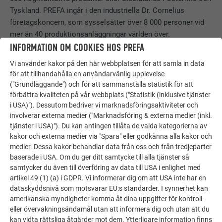
Tyskland. PREFA ingår i den industriella Dr. Cornelius
företagskoncern, som sysselsätter över 8 000 personer vid
mer än 40 produktionsanläggningar världen över.
INFORMATION OM COOKIES HOS PREFA
Vi använder kakor på den här webbplatsen för att samla in data
PRESSETEXT ZUM OBJEKT
för att tillhandahålla en användarvänlig upplevelse
("Grundläggande") och för att sammanställa statistik för att
förbättra kvaliteten på vår webbplats ("Statistik (inklusive tjänster
i USA)"). Dessutom bedriver vi marknadsföringsaktiviteter och
2019 03 PREFArenzen Budapest kurz No3
PDF
involverar externa medier ("Marknadsföring & externa medier (inkl.
387 kb
tjänster i USA)"). Du kan antingen tillåta de valda kategorierna av
kakor och externa medier via "Spara" eller godkänna alla kakor och
medier. Dessa kakor behandlar data från oss och från tredjeparter
PREFA Restaurant Mimama 1 (jpg) © PREFA | CROCE & WIR
baserade i USA. Om du ger ditt samtycke till alla tjänster så
JPG
1 mb
samtycker du även till överföring av data till USA i enlighet med
artikel 49 (1) (a) i GDPR. Vi informerar dig om att USA inte har en
dataskyddsnivå som motsvarar EU:s standarder. I synnerhet kan
amerikanska myndigheter komma åt dina uppgifter för kontroll-
PREFA Restaurant Mimama 2 (jpg) © PREFA | CROCE & WIR
JPG
eller övervakningsändamål utan att informera dig och utan att du
1 mb
kan vidta rättsliga åtgärder mot dem. Ytterligare information finns