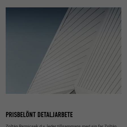
PRISBELÖNT DETALJARBETE
Zoltán Reznicsek d.y. leder tillsammans med sin far Zoltán