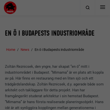
EN Ö I BUDAPESTS INDUSTRIOMRÅDE
Home
News
En ö i Budapests industriområde
Zoltán Reznicsek, den yngre, har skapat ”en ö” mitt i
industriområdet i Budapest. ”Mimama” är en plats att koppla
av på. Här finns en restaurang med en liten sjö och ett
trädgårdslandskap. Zoltán Reznicsek, d.y. agerade både som
arkitekt och takläggare för detta projekt. Han har
framgångsrikt studerat arkitektur i sin hemstad Budapest.
”Mimama” är hans första realiserade planeringsobjekt. Hans
idé är att synliggöra kopplingen mellan generationerna i