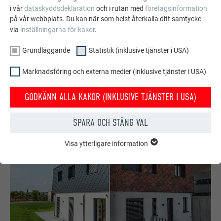
i vår
dataskyddsdeklaration
och i rutan med
företagsinformation
på vår webbplats. Du kan när som helst återkalla ditt samtycke
PREFA Restaurant Mimama 3 (jpg) © PREFA | CROCE & WIR
via
inställningarna för kakor
.
JPG
1 mb
Grundläggande
Statistik (inklusive tjänster i USA)
PREFA Restaurant Mimama 4 (jpg) © PREFA | CROCE & WIR
Marknadsföring och externa medier (inklusive tjänster i USA)
JPG
1 mb
GODKÄNN ALLA KAKOR (INKLUSIVE TJÄNSTER I USA)
SPARA OCH STÄNG VAL
Visa ytterligare information
GRUNDLÄGGANDE
Kakor från gruppen "Grundläggande" krävs för webbplatsens
grundläggande funktioner. Detta säkerställer att webbplatsen
fungerar korrekt.
Visa information om kakor
EFTERNAMN
PHPSESSID