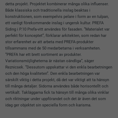
detta projekt. Projektet kombinerar många olika influenser.
Både klassiska och traditionella inslag beaktas i
konstruktionen, som exempelvis pelare i form av en tulpan,
ett vanligt förekommande inslag i ungersk kultur. PREFA
Siding i P.10 Prefa-vitt användes för fasaden. ”Materialet var
perfekt för konceptet”, förklarar arkitekten, som redan har
stor erfarenhet av att arbeta med PREFA-produkter
tillsammans med de 50 medarbetarna i verksamheten.
”PREFA har ett brett sortiment av produkter.
Variationsmöjligheterna är nästan oändliga”, säger
Reznicsek. ”Dessutom uppskattar vi den enkla bearbetningen
och den höga kvaliteten”. Den enkla bearbetningen var
särskilt viktig i detta projekt, då det var viktigt att ta hänsyn
till många detaljer. Sidorna användes både horisontellt och
vertikalt. Takläggarna fick ta hänsyn till många olika vinklar
och riktningar under uppförandet och det är även det som
idag ger objektet sin speciella form och karisma.