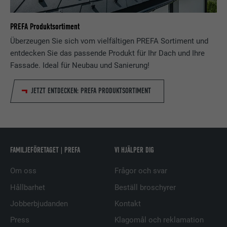
PROCEDUR
90 dagar
PREFA Produktsortiment
EFTERNAMN
lang
Installeras som ett test för att
Überzeugen Sie sich vom vielfältigen PREFA Sortiment und
kontrollera om webbläsaren tillåter
LEVERANTÖRER
LinkedIn
ÄNDAMÅL
entdecken Sie das passende Produkt für Ihr Dach und Ihre
att kakor installeras. Innehåller inga
Fassade. Ideal für Neubau und Sanierung!
identifieringsdetaljer.
PROCEDUR
Session
JETZT ENTDECKEN: PREFA PRODUKTSORTIMENT
Ställs in av LinkedIn när en webbsida
ÄNDAMÅL
innehåller ett inbäddat "Följ oss"-
fönster.
FAMILJEFÖRETAGET | PREFA
VI HJÄLPER DIG
EFTERNAMN
bcookie
Om oss
Frågor och svar
LEVERANTÖRER
LinkedIn
Hållbarhet
Beställ broschyrer
PROCEDUR
2 år
Jobberbjudanden
Kontakt
Press
Klagomål och reklamation
Används av den sociala