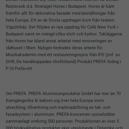
Reznicsek d.ä. företaget Horex i Budapest. Horex är känt
framför allt för dekorativa fasader med beställningar från
hela Europa. Ett av de första uppdragen kom från teatern
Vígszínház. Det följdes av nya uppdrag för Café New York i
Budapest samt en mängd olika slott och kyrkor. Takläggarna
från Horex har bland annat arbetat med renoveringen av
rådhuset i Wien. Nyligen hedrades deras arbete för
Musikakademin med ett restaureringsspris från IFD (jmf. sv.
DHR, De handikappades riksförbund).Produkt:PREFA Siding i
P.10 Prefa-vitt
Om PREFA. PREFA Aluminiumprodukte GmbH har mer än 70
framgångsrika år bakom sig över hela Europa inom
utveckling, tillverkning och marknadsföring av tak- och
fasadsystem i aluminium. PREFA-koncernen sysselsätter
sammanlagt omkring 500 personer. Produktionen av över 5
000 högkvalitativa produkter sker uteslutande i Österrike och