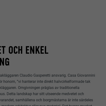
ET OCH ENKEL
ING
akläggaren Claudio Gasperetti ansvarig. Casa Giovannini
för honom, ”vi hanterar inte direkt halvcirkelformade tak
 takläggaren. Omgivningen präglas av traditionella
hus. Detta landskap har sitt utseende medvetet och
varandet, samhällena och borgmästarna är inte särdeles