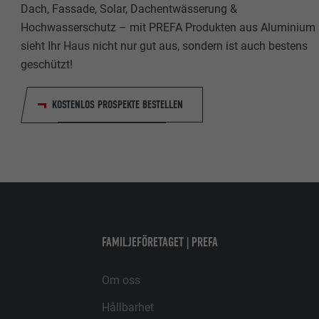
Dach, Fassade, Solar, Dachentwässerung &
LEVERANTÖ
LEVERANTÖ
Hochwasserschutz – mit PREFA Produkten aus Aluminium
PROCEDUR
sieht Ihr Haus nicht nur gut aus, sondern ist auch bestens
PROCEDUR
geschützt!
ÄNDAMÅL
ÄNDAMÅL
KOSTENLOS PROSPEKTE BESTELLEN
EFTERNAMN
EFTERNAMN
LEVERANTÖ
LEVERANTÖ
PROCEDUR
PROCEDUR
ÄNDAMÅL
FAMILJEFÖRETAGET | PREFA
ÄNDAMÅL
Om oss
EFTERNAMN
Hållbarhet