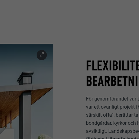
FLEXIBILIT
BEARBETN
För genomförandet var t
var ett ovanligt projekt 
särskilt ofta”, berättar
bondgårdar, kyrkor och 
avsiktligt. Landskapsbe