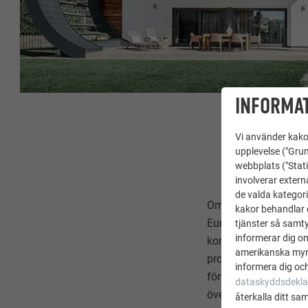
INFORMAT
Vi använder kakor
upplevelse ("Grun
webbplats ("Stati
involverar extern
de valda kategori
Om PREFA. PREFA Al
kakor behandlar d
Europa inom utveckli
tjänster så samtyc
informerar dig o
koncernen sysselsät
amerikanska mynd
produkter sker uteslu
informera dig och
företagskoncern, som
dataskyddsdekla
över.
återkalla ditt sa