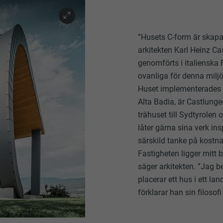
”Husets C-form är skapad
arkitekten Karl Heinz Ca
genomförts i italienska
ovanliga för denna miljö
Huset implementerades m
Alta Badia, är Castlunge
trähuset till Sydtyrolen
låter gärna sina verk i
särskild tanke på kostna
Fastigheten ligger mitt 
säger arkitekten. ”Jag b
placerar ett hus i ett la
förklarar han sin filosof