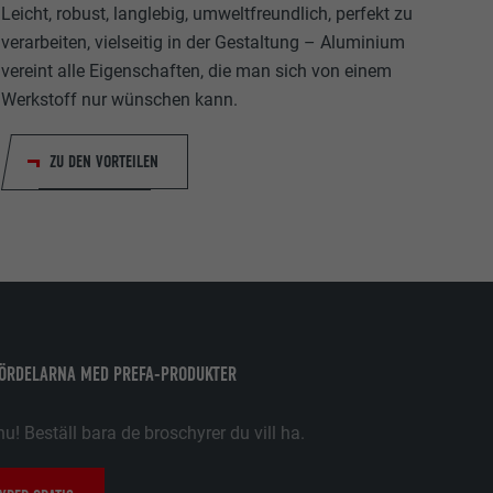
Leicht, robust, langlebig, umweltfreundlich, perfekt zu
verarbeiten, vielseitig in der Gestaltung – Aluminium
vereint alle Eigenschaften, die man sich von einem
Werkstoff nur wünschen kann.
tiska data om
ZU DEN VORTEILEN
Följ oss"-
låter att
FÖRDELARNA MED PREFA-PRODUKTER
nu! Beställ bara de broschyrer du vill ha.