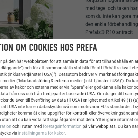
förtjusta i iögonfalland
med tegel och taken har
som du inte kan göra med
den enkla förbehandlingen
Prefalz® P.10 antracit
ION OM COOKIES HOS PREFA
 på den här webbplatsen för att samla in data för att tillhandahålla en 
dläggande") och för att sammanställa statistik för att förbättra kvalitet
stik (inklusive tjänster i USA)"). Dessutom bedriver vi marknadsföringsakt
a medier ("Marknadsföring & externa medier (inkl. tjänster i USA)"). Du kan
erna av kakor och externa medier via "Spara" eller godkänna alla kakor o
uminiumprodukte GmbH har mer än 70 framgångsrika år bakom
ata från oss och från tredjeparter baserade i USA. Om du ger ditt samtycke
ng, tillverkning och marknadsföring av tak- och fasadsystem i
ker du även till överföring av data till USA i enlighet med artikel 49 (1) (a
m att USA inte har en dataskyddsnivå som motsvarar EU:s standarder. I 
ter sammanlagt omkring 500 personer. Produktionen av över 5 0
igheter komma åt dina uppgifter för kontroll- eller övervakningsändamå
tande i Österrike och Tyskland. PREFA ingår i den industriella Dr
 utan att du kan vidta rättsliga åtgärder mot dem. Ytterligare information
 sysselsätter över 8 000 personer vid mer än 40 produktionsan
ration
och i rutan med
företagsinformation
på vår webbplats. Du kan när
mtycke via
inställningarna för kakor
.