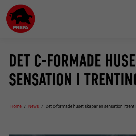
DET C-FORMADE HUSE
SENSATION I TRENTIN
Home
News
Det c-formade huset skapar en sensation i trent