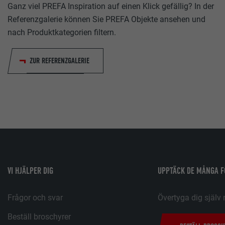
Ganz viel PREFA Inspiration auf einen Klick gefällig? In der
RER
Google Universal Analytics
RER
ads.linkedin.com
Referenzgalerie können Sie PREFA Objekte ansehen und
1 dag
nach Produktkategorien filtern.
Session
Registrerar ett unikt ID som används för att generera statis
ZUR REFERENZGALERIE
Lagrar den användarvalda språkversionen av en webbplats.
hur besökare använder webbplatsen.
lang
_gaexp
RER
LinkedIn
RER
Google Optimize
Session
90 dagar
Ställs in av LinkedIn när en webbsida innehåller ett inbäddat "
Installeras som ett test för att kontrollera om webbläsaren til
VI HJÄLPER DIG
UPPTÄCK DE MÅNGA 
fönster.
kakor installeras. Innehåller inga identifieringsdetaljer.
Frågor och svar
Övertyga dig själv 
bcookie
Beställ broschyrer