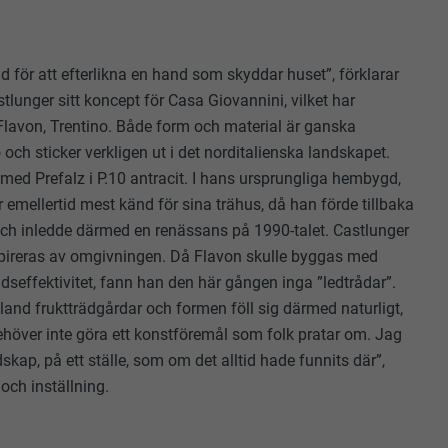
 för att efterlikna en hand som skyddar huset”, förklarar
stlunger sitt koncept för Casa Giovannini, vilket har
 Flavon, Trentino. Både form och material är ganska
 och sticker verkligen ut i det norditalienska landskapet.
ed Prefalz i P.10 antracit. I hans ursprungliga hembygd,
r emellertid mest känd för sina trähus, då han förde tillbaka
 och inledde därmed en renässans på 1990-talet. Castlunger
nspireras av omgivningen. Då Flavon skulle byggas med
dseffektivitet, fann han den här gången inga ”ledtrådar”.
bland fruktträdgårdar och formen föll sig därmed naturligt,
ehöver inte göra ett konstföremål som folk pratar om. Jag
ndskap, på ett ställe, som om det alltid hade funnits där”,
i och inställning.