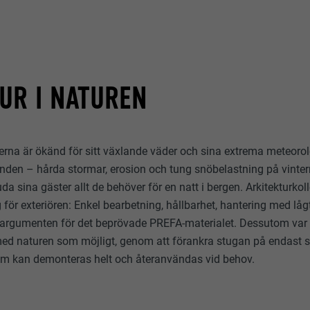
UR I NATUREN
erna är ökänd för sitt växlande väder och sina extrema meteoro
nden – hårda stormar, erosion och tung snöbelastning på vinte
uda sina gäster allt de behöver för en natt i bergen. Arkitekturkol
för exteriören: Enkel bearbetning, hållbarhet, hantering med låg
v argumenten för det beprövade PREFA-materialet. Dessutom var
 naturen som möjligt, genom att förankra stugan på endast sex
som kan demonteras helt och återanvändas vid behov.