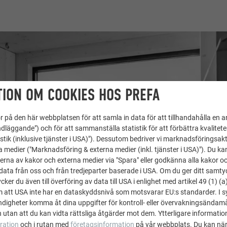
ION OM COOKIES HOS PREFA
 på den här webbplatsen för att samla in data för att tillhandahålla en 
dläggande") och för att sammanställa statistik för att förbättra kvalitet
stik (inklusive tjänster i USA)"). Dessutom bedriver vi marknadsföringsakt
a medier ("Marknadsföring & externa medier (inkl. tjänster i USA)"). Du kan
erna av kakor och externa medier via "Spara" eller godkänna alla kakor o
ata från oss och från tredjeparter baserade i USA. Om du ger ditt samtycke
ker du även till överföring av data till USA i enlighet med artikel 49 (1) (a
m att USA inte har en dataskyddsnivå som motsvarar EU:s standarder. I 
igheter komma åt dina uppgifter för kontroll- eller övervakningsändamå
 utan att du kan vidta rättsliga åtgärder mot dem. Ytterligare information
ration
och i rutan med
företagsinformation
på vår webbplats. Du kan när