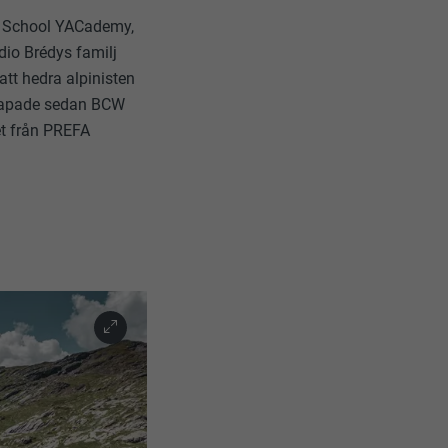
r School YACademy,
dio Brédys familj
att hedra alpinisten
skapade sedan BCW
et från PREFA