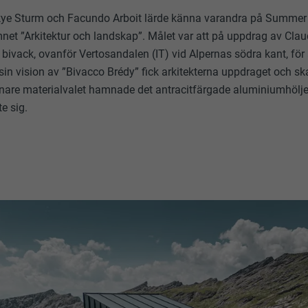
Skye Sturm och Facundo Arboit lärde känna varandra på Summe
net ”Arkitektur och landskap”. Målet var att på uppdrag av Clau
bivack, ovanför Vertosandalen (IT) vid Alpernas södra kant, för 
in vision av ”Bivacco Brédy” fick arkitekterna uppdraget och 
senare materialvalet hamnade det antracitfärgade aluminiumhölj
e sig.