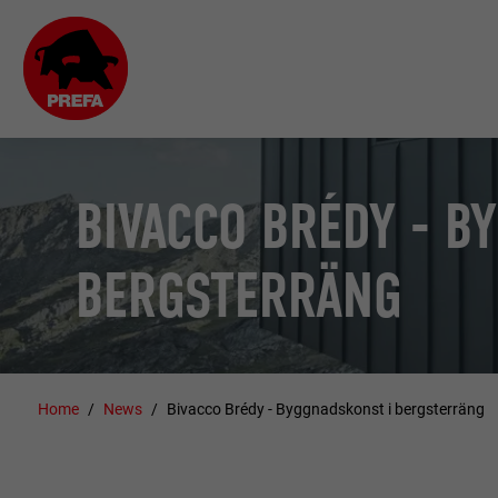
BIVACCO BRÉDY - B
BERGSTERRÄNG
Home
News
Bivacco Brédy - Byggnadskonst i bergsterräng