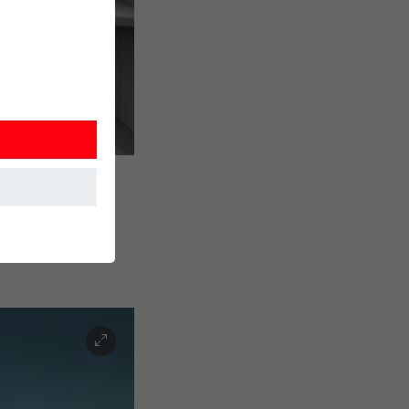
 Detta
. Information