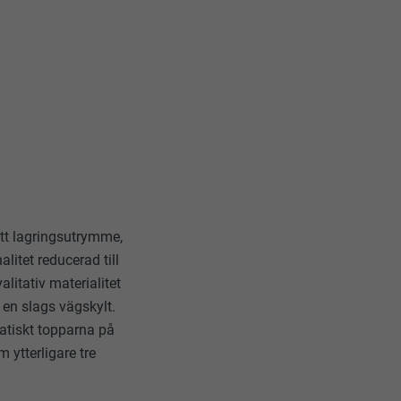
tiska data om
ett lagringsutrymme,
litet reducerad till
itativ materialitet
 en slags vägskylt.
Följ oss"-
låter att
atiskt topparna på
 ytterligare tre