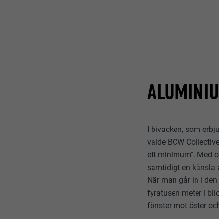
EFTERNAMN
EFTERNAMN
LEVERANTÖ
LEVERANTÖ
PROCEDUR
PROCEDUR
ÄNDAMÅL
ÄNDAMÅL
ALUMINIU
EFTERNAMN
EFTERNAMN
I bivacken, som erbju
LEVERANTÖ
LEVERANTÖ
valde BCW Collective 
PROCEDUR
ett minimum". Med ob
PROCEDUR
samtidigt en känsla 
När man går in i den
ÄNDAMÅL
ÄNDAMÅL
fyratusen meter i bl
fönster mot öster och