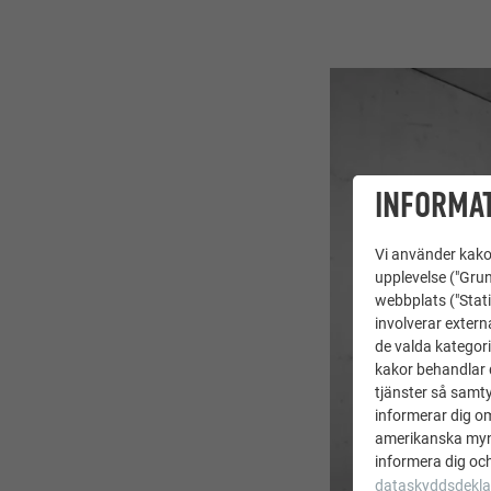
INFORMAT
Vi använder kakor
upplevelse ("Grun
webbplats ("Stati
involverar extern
de valda kategori
kakor behandlar d
tjänster så samtyc
informerar dig o
amerikanska mynd
informera dig och
dataskyddsdekla