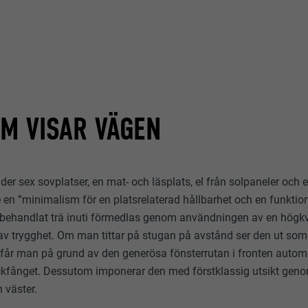
_gid
lang
RER
Google Universal Analytics
RER
ads.linkedin.com
1 dag
Session
Registrerar ett unikt ID som används för att generera statis
Lagrar den användarvalda språkversionen av en webbplats.
hur besökare använder webbplatsen.
M VISAR VÄGEN
lang
_gaexp
der sex sovplatser, en mat- och läsplats, el från solpaneler och 
RER
LinkedIn
RER
Google Optimize
en ”minimalism för en platsrelaterad hållbarhet och en funktiona
Session
ehandlat trä inuti förmedlas genom användningen av en högkval
90 dagar
av trygghet. Om man tittar på stugan på avstånd ser den ut som
Ställs in av LinkedIn när en webbsida innehåller ett inbäddat "
Installeras som ett test för att kontrollera om webbläsaren til
 får man på grund av den generösa fönsterrutan i fronten autom
fönster.
kakor installeras. Innehåller inga identifieringsdetaljer.
ickfånget. Dessutom imponerar den med förstklassig utsikt genom
 väster.