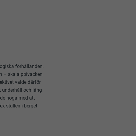
logiska förhållanden.
rn – ska alpbivacken
lektivet valde därför
t underhåll och lång
 de noga med att
 ställen i berget