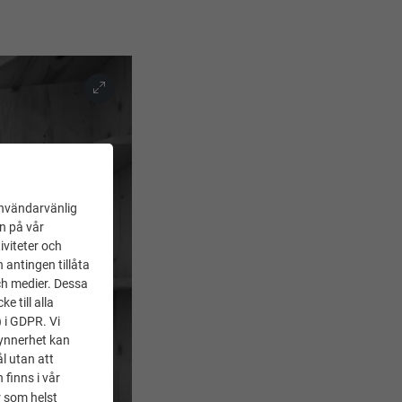
användarvänlig
en på vår
iviteter och
 antingen tillåta
ch medier. Dessa
 till alla
) i GDPR. Vi
synnerhet kan
l utan att
 finns i vår
 som helst