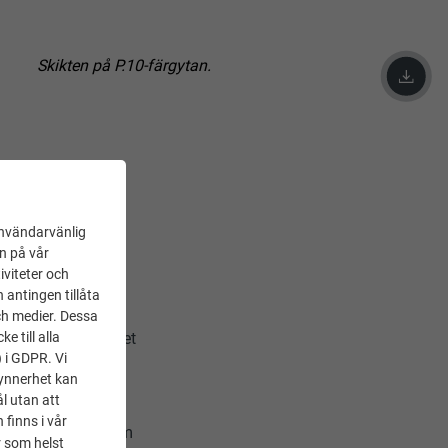
Skikten på P.10-färgytan.
användarvänlig
en på vår
iviteter och
 antingen tillåta
 stuccomönstrad
.
ch medier. Dessa
 till alla
glingsvalsar, vilket
) i GDPR. Vi
synnerhet kan
l utan att
S.19, takromber,
 finns i vår
 slätt utförande om
 som helst