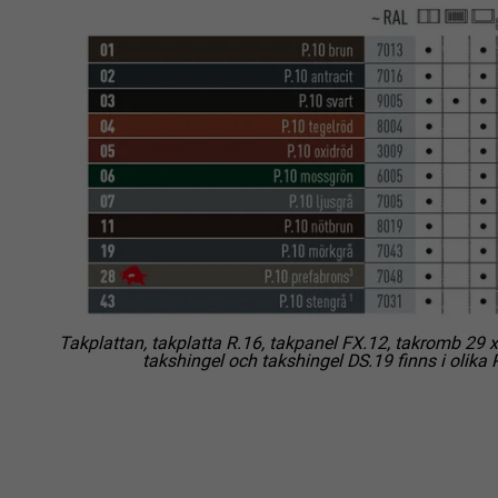
EFTERNAMN
EFTERNAMN
LEVERANTÖ
LEVERANTÖ
PROCEDUR
PROCEDUR
ÄNDAMÅL
ÄNDAMÅL
EFTERNAMN
EFTERNAMN
LEVERANTÖ
LEVERANTÖ
Takplattan, takplatta R.16, takpanel FX.12, takromb 29 x
PROCEDUR
PROCEDUR
takshingel och takshingel DS.19 finns i olika P
ÄNDAMÅL
ÄNDAMÅL