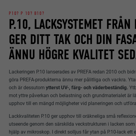
P10? P 10? B10?
P.10, LACKSYSTEMET FRÅN
GER DITT TAK OCH DIN FAS
ÄNNU HÖGRE KVALITET SED
Lackeringen P.10 lanserades av PREFA redan 2010 och bidrar
göra PREFA-produkterna ännu mer pålitliga och vackra. Yta
och är dessutom
ytterst UV-, färg- och väderbeständig.
Yt
mot yttre påverkan och belastning och grundmaterialet är lätt
upphov till en mängd möjligheter vid planeringen och utför
Lackkvaliteten P.10 ger upphov till oräkneliga små reflexion
utseende genom den särskilda veckstrukturen i lacken som 
hjälp av mikroskop. I direkt solljus får ytan på P.10-lack ett