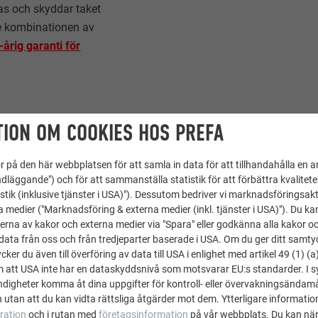
as och skyddar taket
re kombinationen av
-årig garanti för
ION OM COOKIES HOS PREFA
IKA YTOR FRÅN PREFA
 på den här webbplatsen för att samla in data för att tillhandahålla en 
dläggande") och för att sammanställa statistik för att förbättra kvalitet
stik (inklusive tjänster i USA)"). Dessutom bedriver vi marknadsföringsakt
a medier ("Marknadsföring & externa medier (inkl. tjänster i USA)"). Du kan
uella produkten är PREFA-produkternas yta antingen
slät eller
erna av kakor och externa medier via "Spara" eller godkänna alla kakor o
ata från oss och från tredjeparter baserade i USA. Om du ger ditt samtycke
nu fastare kvalitet tack vare stuccomönstret, som skapas med prä
ker du även till överföring av data till USA i enlighet med artikel 49 (1) (a
re känsligt för bearbetningsspår och därmed lättare att lägga.
m att USA inte har en dataskyddsnivå som motsvarar EU:s standarder. I 
igheter komma åt dina uppgifter för kontroll- eller övervakningsändamå
produkter
för tak och fasad (takplattor, takshingel, takshingel D
 utan att du kan vidta rättsliga åtgärder mot dem. Ytterligare information
ggromber) har
stuccomönster som standard
, men kan även fås i
ration
och i rutan med
företagsinformation
på vår webbplats. Du kan när