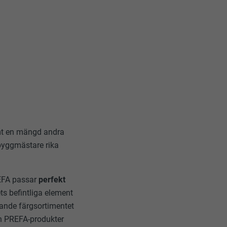
amt en mängd andra
 byggmästare rika
REFA passar
perfekt
ts befintliga element
ttande färgsortimentet
n PREFA-produkter