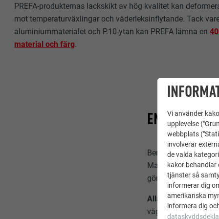
PREFA-produkternas lackskikt av hög kvalitet kan deformer
mot temperaturväxlingar och väderleksinflytande. Tack va
aluminiummaterialet och P.10-ytan kan PREFA lämna en
40
material och färg
.
INFORMAT
EN MÄNGD OL
Vi använder kakor
upplevelse ("Grun
webbplats ("Stati
involverar extern
Beroende på den akt
de valda kategori
kakor behandlar d
Materialet får en än
tjänster så samtyc
gör aluminiumet mind
informerar dig o
amerikanska mynd
Alla mindre PREFA-
informera dig och
väggshingel och vä
dataskyddsdekla