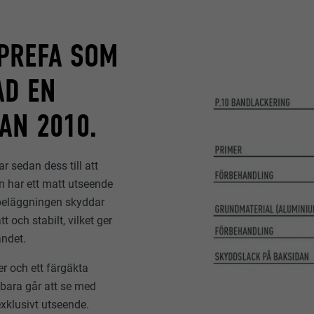
 PREFA SOM
AD EN
AN 2010.
 sedan dess till att
n har ett matt utseende
beläggningen skyddar
 och stabilt, vilket ger
andet.
er och ett färgäkta
bara går att se med
 exklusivt utseende.