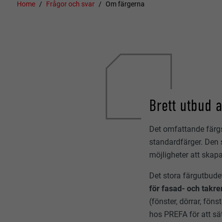
Home
Frågor och svar
Om färgerna
Brett utbud 
Det omfattande färgs
standardfärger. Den s
möjligheter att skap
Det stora färgutbude
för fasad- och takr
(fönster, dörrar, fön
hos PREFA för att sät