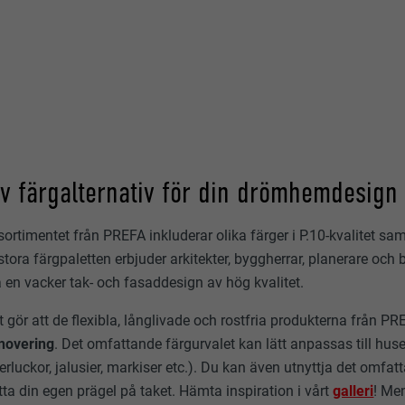
av färgalternativ för din drömhemdesign
ortimentet från PREFA inkluderar olika färger i P.10-kvalitet s
tora färgpaletten erbjuder arkitekter, byggherrar, planerare och
a en vacker tak- och fasaddesign av hög kvalitet.
t gör att de flexibla, långlivade och rostfria produkterna från P
enovering
. Det omfattande färgurvalet kan lätt anpassas till huse
sterluckor, jalusier, markiser etc.). Du kan även utnyttja det omfa
ta din egen prägel på taket. Hämta inspiration i vårt
galleri
! Me